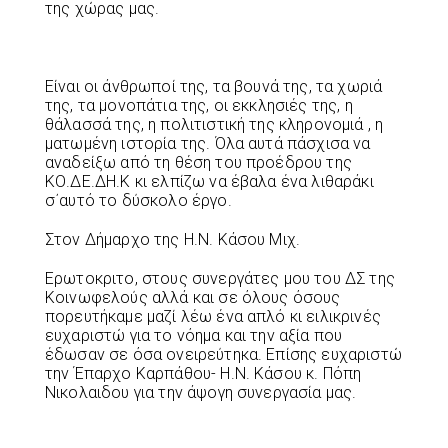
της χώρας μας.
Είναι οι άνθρωποί της, τα βουνά της, τα χωριά
της, τα μονοπάτια της, οι εκκλησιές της, η
θάλασσά της, η πολιτιστική της κληρονομιά , η
ματωμένη ιστορία της. Όλα αυτά πάσχισα να
αναδείξω από τη θέση του προέδρου της
ΚΟ.ΔΕ.ΔΗ.Κ κι ελπίζω να έβαλα ένα λιθαράκι
σ΄αυτό το δύσκολο έργο.
Στον Δήμαρχο της Η.Ν. Κάσου Μιχ.
Ερωτοκριτο, στους συνεργάτες μου του ΔΣ της
Κοινωφελούς αλλά και σε όλους όσους
πορευτήκαμε μαζί λέω ένα απλό κι ειλικρινές
ευχαριστώ για το νόημα και την αξία που
έδωσαν σε όσα ονειρεύτηκα. Επίσης ευχαριστώ
την Έπαρχο Καρπάθου- Η.Ν. Κάσου κ. Πόπη
Νικολαιδου για την άψογη συνεργασία μας.