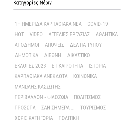
Κατηγορίες Νέων
1Η ΗΜΕΡΊΔΑ ΚΑΡΠΑΘΙΑΚΆ ΝΈΑ
COVID-19
HOT
VIDEO
ΑΓΓΕΛΊΕΣ ΕΡΓΑΣΊΑΣ
ΑΘΛΗΤΙΚΆ
ΑΠΌΔΗΜΟΙ
ΑΠΌΨΕΙΣ
ΔΕΛΤΊΑ ΤΎΠΟΥ
ΔΗΜΟΤΙΚΆ
ΔΙΕΘΝΉ
ΔΙΚΑΣΤΙΚΌ
ΕΚΛΟΓΈΣ 2023
ΕΠΙΚΑΙΡΌΤΗΤΑ
ΙΣΤΟΡΊΑ
ΚΑΡΠΑΘΙΑΚΆ ΑΝΈΚΔΟΤΑ
ΚΟΙΝΩΝΙΚΆ
ΜΑΝΏΛΗΣ ΚΑΣΣΏΤΗΣ
ΠΕΡΙΒΆΛΛΟΝ - ΦΙΛΟΖΩΊΑ
ΠΟΛΙΤΙΣΜΌΣ
ΠΡΌΣΩΠΑ
ΣΑΝ ΣΉΜΕΡΑ ...
ΤΟΥΡΙΣΜΌΣ
ΧΩΡΊΣ ΚΑΤΗΓΟΡΊΑ
ΠΟΛΙΤΙΚΉ