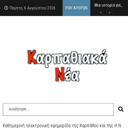
Μια ιστορία για τη 
Δρ. Εμμανουέλλα Μα
Χάιδω-Ειρήνη Χατζη
Πέμπτη, 6 Αυγούστου 2026
ΡΟΉ ΆΡΘΡΩΝ
Καθημερινή ηλεκτρονική εφημερίδα της Καρπάθου και της Η.Ν.