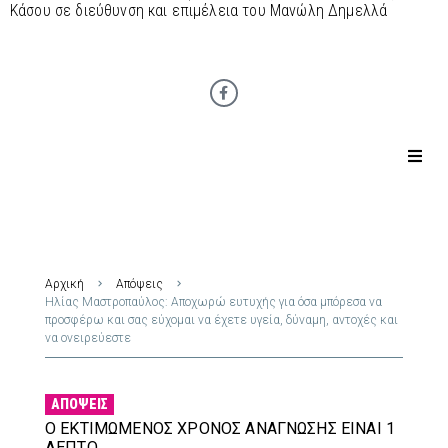
Κάσου σε διεύθυνση και επιμέλεια του Μανώλη Δημελλά
Αρχική
Απόψεις
Ηλίας Μαστροπαύλος: Αποχωρώ ευτυχής για όσα μπόρεσα να
προσφέρω και σας εύχομαι να έχετε υγεία, δύναμη, αντοχές και
να ονειρεύεστε
ΑΠΌΨΕΙΣ
Ο ΕΚΤΙΜΏΜΕΝΟΣ ΧΡΌΝΟΣ ΑΝΆΓΝΩΣΗΣ ΕΊΝΑΙ 1
ΛΕΠΤΌ