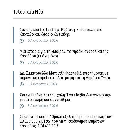
Τελευταία Νέα
Σαν σήμερα 6.8.1966 εφ. Ροδιακή: Επέστρεψε από
Κάρπαθο και Κάσο ο Κωτιάδης
6 Αυγούστου, 2026
Μια ιστορία για τη «Μοίρα», το νησάκι ανατολικά της
Καρπάθου (κι όχι μόνο)
5 Αυγούστου, 2026
Δρ. Εμμανουέλλα Μαγριπλή: Καρπαθιά επιστήμονας με
σημαντική πορεία στη Διατροφή και τη Δημόσια Υγεία
5 Αυγούστου, 2026
Χάιδω-Ειρήνη Χατζημιχάλη: Ένα «Ταξίδι Αυτογνωσίας»
γεμάτο τόλμη και συναίσθημα
5 Αυγούστου, 2026
Στέφανος Γκίκας: “Ομαλά εξελίσσεται η καταβολή των
23.200.000 € μέσω του Μετ. Ισοδυνάμου Επιβατών”
Κάρπαθος: 174.433,90 €