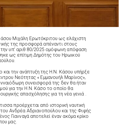
 Κάσου Μιχάλη Ερωτόκριτου ως ελάχιστη
νικής της προσφορά απέναντι στους
ε την υπ’ αριθ 80/2025 ομόφωνη απόφαση
ηκε ως επίτιμη Δημότης του Ηρωικού
πούλου.
 και την ανάπτυξη της Η.Ν. Κάσου υπήρξε
Κέντρου Νεότητας « Εμμανουήλ Μαρίνος»,
γενναιόδωρη συνεισφορά της δεν θα ήταν
ού για την Η.Ν. Κάσο το οποίο θα
ουργικής απασχόλησης για τη νέα γενιά .
τισσα προέρχεται από ιστορική ναυτική
η του Ανδρέα Αδριανοπούλου και της Φιφής
γένος Γιανναγά αποτελεί έναν ακόμα κρίκο
που μας.