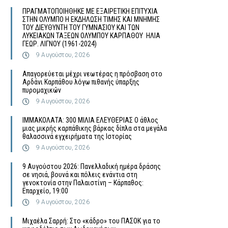
ΠΡΑΓΜΑΤΟΠΟΙΗΘΗΚΕ ΜΕ ΕΞΑΙΡΕΤΙΚΗ ΕΠΙΤΥΧΙΑ
ΣΤΗΝ ΟΛΥΜΠΟ Η ΕΚΔΗΛΩΣΗ ΤΙΜΗΣ ΚΑΙ ΜΝΗΜΗΣ
ΤΟΥ ΔΙΕΥΘΥΝΤΗ ΤΟΥ ΓΥΜΝΑΣΙΟΥ ΚΑΙ ΤΩΝ
ΛΥΚΕΙΑΚΩΝ ΤΑΞΕΩΝ ΟΛΥΜΠΟΥ ΚΑΡΠΑΘΟΥ ΗΛΙΑ
ΓΕΩΡ. ΛΙΓΝΟΥ (1961-2024)
9 Αυγούστου, 2026
Απαγορεύεται μέχρι νεωτέρας η πρόσβαση στο
Αρδάνι Καρπάθου λόγω πιθανής ύπαρξης
πυρομαχικών
9 Αυγούστου, 2026
ΙΜΜΑΚΟΛΑΤΑ: 300 ΜΙΛΙΑ ΕΛΕΥΘΕΡΙΑΣ Ο άθλος
μιας μικρής καρπάθικης βάρκας δίπλα στα μεγάλα
θαλασσινά εγχειρήματα της Ιστορίας
9 Αυγούστου, 2026
9 Αυγούστου 2026: Πανελλαδική ημέρα δράσης
σε νησιά, βουνά και πόλεις ενάντια στη
γενοκτονία στην Παλαιστίνη – Κάρπαθος:
Επαρχείο, 19:00
9 Αυγούστου, 2026
Μιχαέλα Σαρρή: Στο «κάδρο» του ΠΑΣΟΚ για το