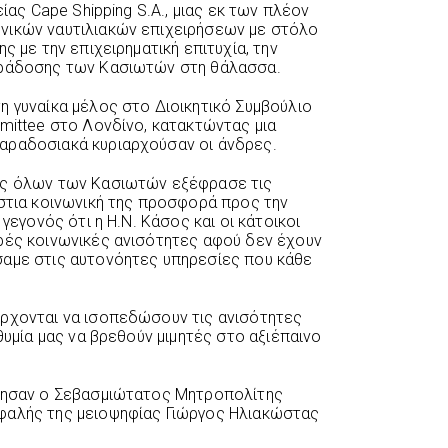
είας Cape Shipping S.A., μιας εκ των πλέον
νικών ναυτιλιακών επιχειρήσεων με στόλο
ς με την επιχειρηματική επιτυχία, την
αράδοσης των Κασιωτών στη θάλασσα.
η γυναίκα μέλος στο Διοικητικό Συμβούλιο
mmittee στο Λονδίνο, κατακτώντας μια
αραδοσιακά κυριαρχούσαν οι άνδρες.
υς όλων των Κασιωτών εξέφρασε τις
άστια κοινωνική της προσφορά προς την
 γεγονός ότι η Η.Ν. Κάσος και οι κάτοικοι
ρές κοινωνικές ανισότητες αφού δεν έχουν
σαμε στις αυτονόητες υπηρεσίες που κάθε
έρχονται να ισοπεδώσουν τις ανισότητες
θυμία μας να βρεθούν μιμητές στο αξιέπαινο
ίλησαν ο Σεβασμιώτατος Μητροπολίτης
φαλής της μειοψηφίας Γιώργος Ηλιακώστας