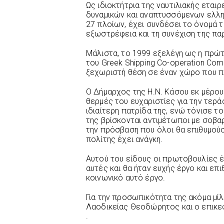
Ως ιδιοκτήτρια της ναυτιλιακής εταιρ
δυναμικών και αναπτυσσόμενων ελλη
27 πλοίων, έχει συνδέσει το όνομά τη
εξωστρέφεια και τη συνέχιση της π
Μάλιστα, το 1999 εξελέγη ως η πρώτ
του Greek Shipping Co-operation Co
ξεχωριστή θέση σε έναν χώρο που π
Ο Δήμαρχος της Η.Ν. Κάσου εκ μέρο
θερμές του ευχαριστίες για την τερ
ιδιαίτερη πατρίδα της, ενώ τόνισε το
της βρίσκονται αντιμέτωποι με σοβα
την πρόσβαση που όλοι θα επιθυμού
πολίτης έχει ανάγκη.
Αυτού του είδους οι πρωτοβουλίες 
αυτές και θα ήταν ευχής έργο και επι
κοινωνικό αυτό έργο.
Για την προσωπικότητα της ακόμα μ
Λαοδικείας Θεοδώρητος και ο επικε
.