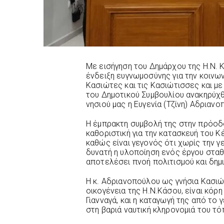
Με εισήγηση του Δημάρχου της Η.Ν.
ένδειξη ευγνωμοσύνης για την κοινω
Κασιώτες και τις Κασιώτισσες και μ
του Δημοτικού Συμβουλίου ανακηρύχθ
νησιού μας η Ευγενία (Τζίνη) Αδριανο
Η έμπρακτη συμβολή της στην πρόοδο
καθοριστική για την κατασκευή του 
καθώς είναι γεγονός ότι χωρίς την 
δυνατή η υλοποίηση ενός έργου σταθμ
αποτελέσει πνοή πολιτισμού και δημι
Η κ. Αδριανοπούλου ως γνήσια Κασιώ
οικογένεια της H.N.Κάσου, είναι κόρ
Γιανναγά, και η καταγωγή της από το 
στη βαριά ναυτική κληρονομιά του τό