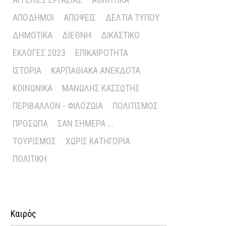
ΑΠΌΔΗΜΟΙ
ΑΠΌΨΕΙΣ
ΔΕΛΤΊΑ ΤΎΠΟΥ
ΔΗΜΟΤΙΚΆ
ΔΙΕΘΝΉ
ΔΙΚΑΣΤΙΚΌ
ΕΚΛΟΓΈΣ 2023
ΕΠΙΚΑΙΡΌΤΗΤΑ
ΙΣΤΟΡΊΑ
ΚΑΡΠΑΘΙΑΚΆ ΑΝΈΚΔΟΤΑ
ΚΟΙΝΩΝΙΚΆ
ΜΑΝΏΛΗΣ ΚΑΣΣΏΤΗΣ
ΠΕΡΙΒΆΛΛΟΝ - ΦΙΛΟΖΩΊΑ
ΠΟΛΙΤΙΣΜΌΣ
ΠΡΌΣΩΠΑ
ΣΑΝ ΣΉΜΕΡΑ ...
ΤΟΥΡΙΣΜΌΣ
ΧΩΡΊΣ ΚΑΤΗΓΟΡΊΑ
ΠΟΛΙΤΙΚΉ
Καιρός