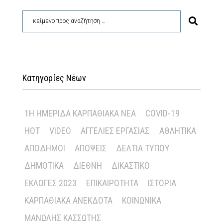
Κατηγορίες Νέων
1Η ΗΜΕΡΊΔΑ ΚΑΡΠΑΘΙΑΚΆ ΝΈΑ
COVID-19
HOT
VIDEO
ΑΓΓΕΛΊΕΣ ΕΡΓΑΣΊΑΣ
ΑΘΛΗΤΙΚΆ
ΑΠΌΔΗΜΟΙ
ΑΠΌΨΕΙΣ
ΔΕΛΤΊΑ ΤΎΠΟΥ
ΔΗΜΟΤΙΚΆ
ΔΙΕΘΝΉ
ΔΙΚΑΣΤΙΚΌ
ΕΚΛΟΓΈΣ 2023
ΕΠΙΚΑΙΡΌΤΗΤΑ
ΙΣΤΟΡΊΑ
ΚΑΡΠΑΘΙΑΚΆ ΑΝΈΚΔΟΤΑ
ΚΟΙΝΩΝΙΚΆ
ΜΑΝΏΛΗΣ ΚΑΣΣΏΤΗΣ