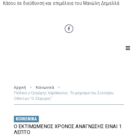
Κάσου σε διεύθυνση και επιμέλεια του Μανώλη Δημελλά
Αρχική
Κοινωνικά
Πέθανε ο Γρηγόρης Χαρόπουλος. Το ψήφισμα του Συλλόγου
Οθειτων “Ο Ζέφυρος”
ΚΟΙΝΩΝΙΚΆ
Ο ΕΚΤΙΜΏΜΕΝΟΣ ΧΡΌΝΟΣ ΑΝΆΓΝΩΣΗΣ ΕΊΝΑΙ 1
ΛΕΠΤΌ