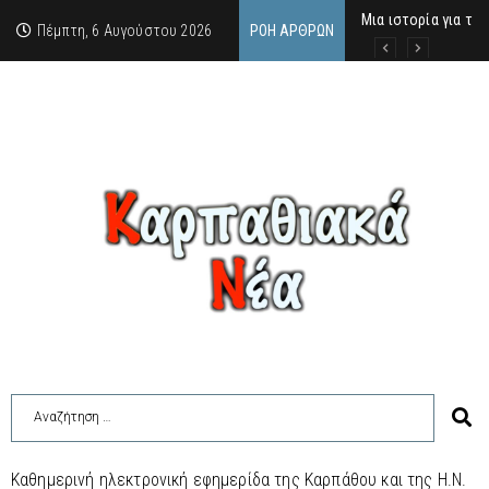
Μια ιστορία για τη 
Δρ. Εμμανουέλλα Μα
Χάιδω-Ειρήνη Χατζη
Πέμπτη, 6 Αυγούστου 2026
ΡΟΉ ΆΡΘΡΩΝ
Καθημερινή ηλεκτρονική εφημερίδα της Καρπάθου και της Η.Ν.