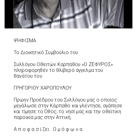
ΨΉΦΙΣΜΑ
Το Διοικητικό Συμβούλιο του
Συλλόγου Οθειτών Καρπάθου «Ο ΖΕΦΥΡΟΣ»
πληροφορηθέν το θλιβερό άγγελμα του
θανάτου του
ΓΡΗΓΟΡΙΟΥ ΧΑΡΟΠΟΥΛΟΥ
Πρώην Προέδρου του Συλλόγου μας ο οποίος
μεγάλωσε στην Κάρπαθο και γλέντησε, αγάπησε
και τίμησε το Όθος, το νησί μας και την οθείτικη
παροικία μας στην Αττική,
Α π ο φ α σ ί ζει Ο μ ό φ ω ν α