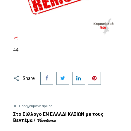
4
4
Facebook
Twitter
LinkedIn
Pinterest
Share
Προηγούμενο άρθρο
Στο Σύλλογο ΕΝ ΕΛΛΑΔΙ ΚΑΣΙΩΝ με τους
Βεντέμα / 𝒱𝑒𝓃𝒹𝑒𝓂𝒶