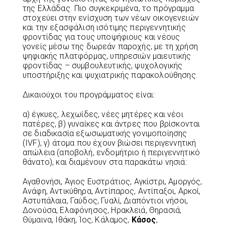
της Ελλάδας. Πιο συγκεκριμένα, το πρόγραμμα
στοχεύει στην ενίσχυση των νέων οικογενειών
και την εξασφάλιση ισότιμης περιγεννητικής
φροντίδας για τους υποψήφιους και νέους
γονείς μέσω της δωρεάν παροχής, με τη χρήση
ψηφιακής πλατφόρμας, υπηρεσιών μαιευτικής
φροντίδας – συμβουλευτικής, ψυχολογικής
υποστήριξης και ψυχιατρικής παρακολούθησης.
Δικαιούχοι του προγράμματος είναι:
α) έγκυες, λεχωίδες, νέες μητέρες και νέοι
πατέρες, β) γυναίκες και άντρες που βρίσκονται
σε διαδικασία εξωσωματικής γονιμοποίησης
(IVF), γ) άτομα που έχουν βιώσει περιγεννητική
απώλεια (αποβολή, ενδομήτριο ή περιγεννητικό
θάνατο), και διαμένουν στα παρακάτω νησιά:
Αγαθονήσι, Άγιος Ευστράτιος, Αγκίστρι, Αμοργός,
Ανάφη, Αντικύθηρα, Αντίπαρος, Αντίπαξοι, Αρκοί,
Αστυπάλαια, Γαύδος, Γυαλί, Διαπόντιοι νήσοι,
Δονούσα, Ελαφόνησος, Ηρακλειά, Θηρασιά,
Θύμαινα, Ιθάκη, Ίος, Κάλαμος,
Κάσος
,