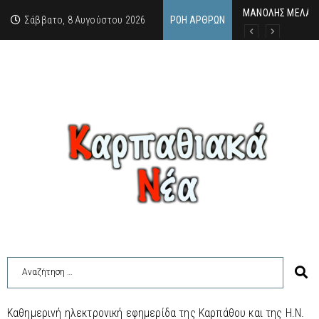
MΑΝΟΛΗΣ ΜΕΛΑΣ: 
ΕΚΔΗΛΩΣΗ ΤΙΜΗΣ 
Κάθε καλοκαίρι η 
Σάββατο, 8 Αυγούστου 2026
ΡΟΉ ΆΡΘΡΩΝ
Καθημερινή ηλεκτρονική εφημερίδα της Καρπάθου και της Η.Ν.