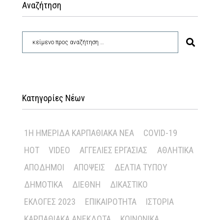
Αναζήτηση
Κατηγορίες Νέων
1Η ΗΜΕΡΊΔΑ ΚΑΡΠΑΘΙΑΚΆ ΝΈΑ
COVID-19
HOT
VIDEO
ΑΓΓΕΛΊΕΣ ΕΡΓΑΣΊΑΣ
ΑΘΛΗΤΙΚΆ
ΑΠΌΔΗΜΟΙ
ΑΠΌΨΕΙΣ
ΔΕΛΤΊΑ ΤΎΠΟΥ
ΔΗΜΟΤΙΚΆ
ΔΙΕΘΝΉ
ΔΙΚΑΣΤΙΚΌ
ΕΚΛΟΓΈΣ 2023
ΕΠΙΚΑΙΡΌΤΗΤΑ
ΙΣΤΟΡΊΑ
ΚΑΡΠΑΘΙΑΚΆ ΑΝΈΚΔΟΤΑ
ΚΟΙΝΩΝΙΚΆ