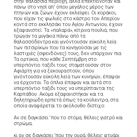
στην θαλάσσια περιοχή, αλλά επεκτεινόταν και
πάνω στο νησί απ’ όπου μεγάλος μέρος των
πτηνών και ζώων έχουν εκλείψει. Οι κοράκοι,
που είχαν τις φωλιές στο κάστρο του Απερίου
κοντά στο εκκλησάκι του Αγίου Αντωνίου, έχουν
εξαφανιστεί. Τα «παλαρά», κίτρινα πουλιά, που
τρώγαν τα μυγάκια πάνω από τα
θαλασσόδεντρα και γινόντουσαν εύκολη λεία
των πιτσιρίκων που τα κυνηγούσαν με τις
λαστιχιές (σφενδόνες) τους, δεν υπάρχουν πια.
Τα ορτύκια, που κάθε Σεπτέμβρη στο
υπερπόντιο ταξίδι τους σταματούσαν στον
Αφιάρτη για να ξεκουραστούν, όπου
γινόντουσαν εύκολη λεία των κυνηγών, έπαψαν
να έρχονται. Τα όπλια έπαψαν και αυτά στο
υπερπόντιο ταξίδι τους να υπερίπτανται της
Καρπάθου. Ακόμα εξαφανιστήκαν και τα
δηλητηριώδη ερπετά όπως τα κούλεντρα, στα
οποία αναφέρεται το ακόλουθο δίστιχο:
Αν σε δαγκάσει ’που το στόμα, θέλεις γιατρό και
στρώμα,
κι αν σε δαγκάσει ’που την ουρά, θέλεις φτυάρι