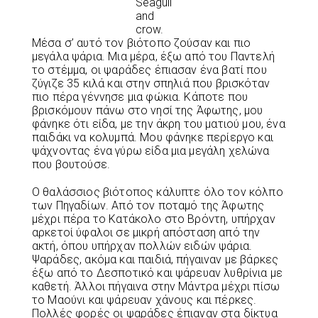
Seagull
and
crow.
Μέσα σ’ αυτό τον βιότοπο ζούσαν και πιο
μεγάλα ψάρια. Μια μέρα, έξω από του Παντελή
το στέμμα, οι ψαράδες έπιασαν ένα βατί που
ζύγιζε 35 κιλά και στην σπηλιά που βρισκόταν
πιο πέρα γέννησε μια φώκια. Κάποτε που
βρισκόμουν πάνω στο νησί της Άφωτης, μου
φάνηκε ότι είδα, με την άκρη του ματιού μου, ένα
παιδάκι να κολυμπά. Μου φάνηκε περίεργο και
ψάχνοντας ένα γύρω είδα μια μεγάλη χελώνα
που βουτούσε.
Ο θαλάσσιος βιότοπος κάλυπτε όλο τον κόλπο
των Πηγαδίων. Από τον ποταμό της Άφωτης
μέχρι πέρα το Κατάκολο στο Βρόντη, υπήρχαν
αρκετοί ύφαλοι σε μικρή απόσταση από την
ακτή, όπου υπήρχαν πολλών ειδών ψάρια.
Ψαράδες, ακόμα και παιδιά, πήγαιναν με βάρκες
έξω από το Δεσποτικό και ψάρευαν λυθρίνια με
καθετή. Άλλοι πήγαινα στην Μάντρα μέχρι πίσω
το Μαούνι και ψάρευαν χάνους και πέρκες.
Πολλές φορές οι ψαράδες έπιαναν στα δίκτυα