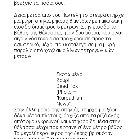
βρέξεις τα πόδια σου.
Δέκα μέτρα από του Παντελή το στέμμα υπήρχε
μια μικρή σπηλιά μήκους 8 μέτρων με ημικυκλική
είσοδο διαμέτρου 5 μέτρων. Στην είσοδο το
βάθος της θάλασσας ήταν δυο μέτρα, που σιγά-
σιγά λιγόστευε όσο προχωρούσε προς το
εσωτερικό, μέχρι που κατάληγε σε μια μικρή
παραλία από χοχλάκια λίγων τετραγωνικών
μέτρων.
Σκοτωμένο
Ζουρί.
Dead Fox
(Photo –
“Karpathian
News”.
Στην άλλη μεριά της σπηλιάς υπήρχε μια ξέρη
δέκα μέτρα πλάτους, άρχιζε από τα ριζά ενός
απότομου γκρεμνού και κατηφόριζε μέσα στην
θάλασσα μέχρι που έφτανε σ’ ένα μέτρο βάθος.
Το μεγαλύτερο μέρος της ξέρης βρισκόταν