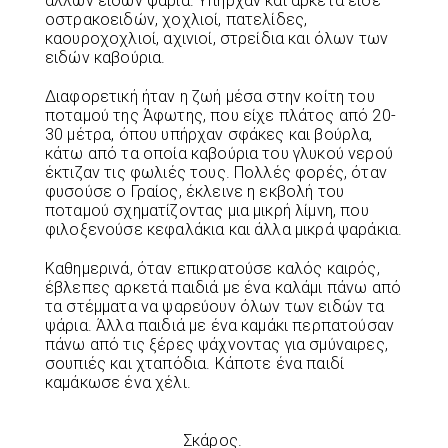
άλλων ειδών ψάρια. Υπήρχαν και αρκετά είδε
οστρακοειδών, χοχλιοί, πατελίδες,
καουροχοχλιοί, αχινιοί, στρείδια και όλων των
ειδών καβούρια.
Διαφορετική ήταν η ζωή μέσα στην κοίτη του
ποταμού της Άφωτης, που είχε πλάτος από 20-
30 μέτρα, όπου υπήρχαν σφάκες και βούρλα,
κάτω από τα οποία καβούρια του γλυκού νερού
έκτιζαν τις φωλιές τους. Πολλές φορές, όταν
φυσούσε ο Γραίος, έκλεινε η εκβολή του
ποταμού σχηματίζοντας μια μικρή λίμνη, που
φιλοξενούσε κεφαλάκια και άλλα μικρά ψαράκια.
Καθημερινά, όταν επικρατούσε καλός καιρός,
έβλεπες αρκετά παιδιά με ένα καλάμι πάνω από
τα στέμματα να ψαρεύουν όλων των ειδών τα
ψάρια. Άλλα παιδιά με ένα καμάκι περπατούσαν
πάνω από τις ξέρες ψάχνοντας για σμύναιρες,
σουπιές και χταπόδια. Κάποτε ένα παιδί
καμάκωσε ένα χέλι.
Σκάρος.