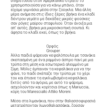
υπηρετούσα στον Αμερικανικό στρατό το
χρησιμοποιούσα για να κάνω μπάνιο, όταν
είχαμε γυμνάσια μέσα στην ζούγκλα. Μια άλλη
μέρα ανάμεσα στις ίδιες ξέρες βρήκα ένα κλαδί
δέντρου γεμάτο με δεκάδες μικρές φούσκες
σαν ρόγες μαύρου σταφυλιού. Όταν άνοιξα μια
απ’ αυτές, βρήκα μια μικροσκοπική σουπιά. Κι
άφησα το κλαδί εκεί, όπως το βρήκα.
Ορφός.
Grouper.
Άλλα παιδιά ψάρευαν κεφαλόπουλα με τσανάκα
σκεπασμένη με ένα ραμμένο άσπρο πανί με μια
τρύπα στη μέση και εσωτερικά αλειμμένο με
ζύμη. Μόλις έμπαιναν τα κεφαλάκια για να την
φάνε, το παιδί σκέπαζε την τρύπα με το χέρι
του και έπιανε τα εγκλωβισμένα κεφαλάκια.
Εκτός από τα αγόρια, με αυτό το ψάρεμα,
ασχολούνταν και κορίτσια όπως η Mariuccia,
κόρη του Maresciallo Attilio Moreni.
Μέσα στα λιμανάκια, που στην θαλασσοφυρασιά
μετατρέπονταν λιμνοθαλασσάκαι, ζούσαν