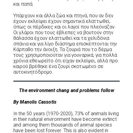
και παπά.
Υπάρχουν και άλλα ζώα και πτηνά, που αν δεν
έχουν εκλείψει έχουν σημαντικά ελαττωθεί,
όπως οι πέρδικες και οι λαγοί που πλεόναζαν.
Οι γλάροι που τους έβλεπες να βουτούν στην
θάλασσα έχουν ελαττωθεί και τα χελιδόνια
σπάνια και για λίγο διάστημα επισκέπτονται την
Κάρπαθο την άνοιξη. Τα ζουριά που το δέρμα
τους χρησιμοποιούταν για γουναρικά, για πολλά
χρόνια εθεωρείτο ότι είχαν εκλείψει, αλλά προ
καιρού βρέθηκε ένα ζουρί σκοτωμένο σε
αυτοκινητόδρομο.
The environment chang and problems follow
By Manolis Cassotis
In the 50 years (1970-2020), 73% of animals living
in their natural environment have become extinct
and among them thousands of animal species
have been lost forever. This is also evident in