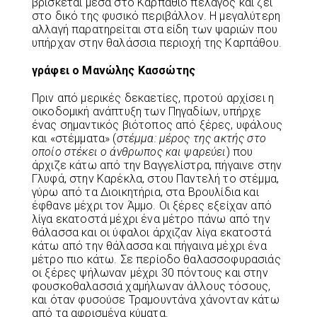
βρίσκεται μέσα στο Καρπάθιο πέλαγος και ζει
στο δικό της φυσικό περιβάλλον. Η μεγαλύτερη
αλλαγή παρατηρείται στα είδη των ψαριών που
υπήρχαν στην θαλάσσια περιοχή της Καρπάθου.
γράφει ο Μανώλης Κασσώτης
Πριν από μερικές δεκαετίες, προτού αρχίσει η
οικοδομική ανάπτυξη των Πηγαδίων, υπήρχε
ένας σημαντικός βιότοπος από ξέρες, υφάλους
και «στέμματα» (
στέμμα: μέρος της ακτής στο
οποίο στέκει ο άνθρωπος και ψαρεύει
) που
άρχιζε κάτω από την Βαγγελίστρα, πήγαινε στην
Γλυφά, στην Καρέκλα, στου Παντελή το στέμμα,
γύρω από τα Διοικητήρια, στα Βρουλίδια και
έφθανε μέχρι τον Άμμο. Οι ξέρες εξείχαν από
λίγα εκατοστά μέχρι ένα μέτρο πάνω από την
θάλασσα και οι ύφαλοι άρχιζαν λίγα εκατοστά
κάτω από την θάλασσα και πήγαινα μέχρι ένα
μέτρο πιο κάτω. Σε περίοδο θαλασσοφυρασιάς
οι ξέρες ψήλωναν μέχρι 30 πόντους και στην
φουσκοθαλασσιά χαμήλωναν άλλους τόσους,
και όταν φυσούσε Τραμουντάνα χάνονταν κάτω
από τα αφρισμένα κύματα.