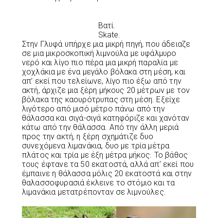
Βατί.
Skate.
Στην Γλυφά υπήρχε μια μικρή πηγή, που άδειαζε
σε μια μικροσκοπική λιμνούλα με υφάλμυρο
νερό και λίγο πιο πέρα μια μικρή παραλία με
χοχλάκια με ένα μεγάλο βόλακα στη μέση, και
απ’ εκεί που τελείωνε, λίγο πιο έξω από την
ακτή, άρχιζε μια ξέρη μήκους 20 μέτρων με τον
βόλακα της καουρότρυπας στη μέση. Εξείχε
λιγότερο από μισό μέτρο πάνω από την
θάλασσα και σιγά-σιγά κατηφόριζε και χανόταν
κάτω από την θάλασσα. Από την άλλη μεριά
προς την ακτή, η ξέρη σχημάτιζε δυο
συνεχόμενα λιμανάκια, δυο με τρία μέτρα
πλάτος και τρία με έξη μέτρα μήκος. Το βάθος
τους έφτανε τα 50 εκατοστά, αλλά απ’ εκεί που
έμπαινε η θάλασσα μόλις 20 εκατοστά και στην
θαλασσοφυρασιά έκλεινε το στόμιο και τα
λιμανάκια μετατρέπονταν σε λιμνούλες.