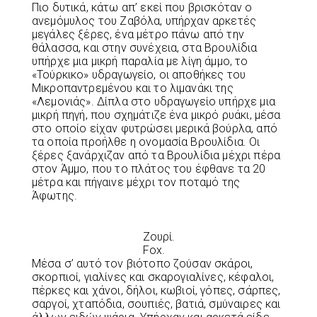
Πιο δυτικά, κάτω απ’ εκεί που βρισκόταν ο
ανεμόμυλος του Ζαβόλα, υπήρχαν αρκετές
μεγάλες ξέρες, ένα μέτρο πάνω από την
θάλασσα, και στην συνέχεια, στα Βρουλίδια
υπήρχε μια μικρή παραλία με λίγη άμμο, το
«Τούρκικο» υδραγωγείο, οι αποθήκες του
Μικροπαντρεμένου και το λιμανάκι της
«Λεμονιάς». Δίπλα στο υδραγωγείο υπήρχε μια
μικρή πηγή, που σχημάτιζε ένα μικρό ρυάκι, μέσα
στο οποίο είχαν φυτρώσει μερικά βούρλα, από
τα οποία προήλθε η ονομασία Βρουλίδια. Οι
ξέρες ξανάρχιζαν από τα Βρουλίδια μέχρι πέρα
στον Άμμο, που το πλάτος του έφθανε τα 20
μέτρα και πήγαινε μέχρι τον ποταμό της
Άφωτης.
Ζουρί.
Fox.
Μέσα σ’ αυτό τον βιότοπο ζούσαν σκάροι,
σκορπιοί, γιαλίνες και σκαρογιαλίνες, κέφαλοι,
πέρκες και χάνοι, δήλοι, κωβιοί, γόπες, σάρπες,
σαργοί, χταπόδια, σουπιές, βατιά, σμύναιρες και