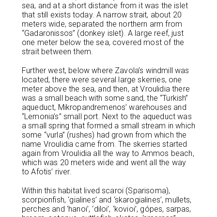
sea, and at a short distance from it was the islet
that still exists today. A narrow strait, about 20
meters wide, separated the northern arm from
“Gadaronissos” (donkey islet). A large reef, just
one meter below the sea, covered most of the
strait between them.
Further west, below where Zavola’s windmill was
located, there were several large skerries, one
meter above the sea, and then, at Vroulidia there
was a small beach with some sand, the “Turkish”
aqueduct, Mikropandremenos’ warehouses and
“Lemonia’s” small port. Next to the aqueduct was
a small spring that formed a small stream in which
some “vurla” (rushes) had grown from which the
name Vroulidia came from. The skerries started
again from Vroulidia all the way to Ammos beach,
which was 20 meters wide and went all the way
to Afotis’ river.
Within this habitat lived scaroi (Sparisoma),
scorpionfish, ‘gialines’ and ‘skarogialines’, mullets,
perches and ‘hanoi’, ‘diloi’, ‘kovioi’, gópes, sarpas,