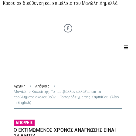
Κάσου σε διεύθυνση και επιμέλεια του Μανώλη Δημελλά
Αρχική
Απόψεις
Μανώλης Κασσώτης: Το περιβάλλον αλλάζει και τα
προβλήματα ακολουθούν – Το παράδειγμα της Καρπάθου (Also
in English)
ΑΠΌΨΕΙΣ
Ο ΕΚΤΙΜΏΜΕΝΟΣ ΧΡΌΝΟΣ ΑΝΆΓΝΩΣΗΣ ΕΊΝΑΙ
14 ΛΕΠΤΆ