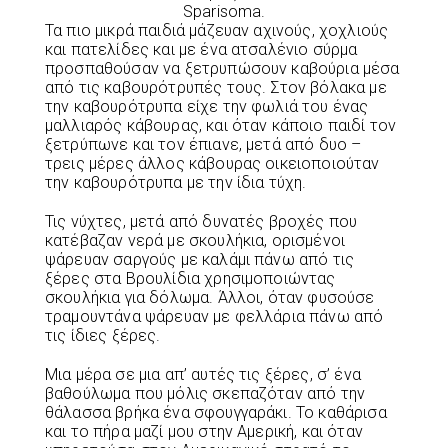
Sparisoma.
Τα πιο μικρά παιδιά μάζευαν αχινούς, χοχλιούς
και πατελίδες και με ένα ατσαλένιο σύρμα
προσπαθούσαν να ξετρυπώσουν καβούρια μέσα
από τις καβουρότρυπές τους. Στον βόλακα με
την καβουρότρυπα είχε την φωλιά του ένας
μαλλιαρός κάβουρας, και όταν κάποιο παιδί τον
ξετρύπωνε και τον έπιανε, μετά από δυο –
τρεις μέρες άλλος κάβουρας οικειοποιούταν
την καβουρότρυπα με την ίδια τύχη.
Τις νύχτες, μετά από δυνατές βροχές που
κατέβαζαν νερά με σκουλήκια, ορισμένοι
ψάρευαν σαργούς με καλάμι πάνω από τις
ξέρες στα Βρουλίδια χρησιμοποιώντας
σκουλήκια για δόλωμα. Άλλοι, όταν φυσούσε
τραμουντάνα ψάρευαν με φελλάρια πάνω από
τις ίδιες ξέρες.
Μια μέρα σε μια απ’ αυτές τις ξέρες, σ’ ένα
βαθούλωμα που μόλις σκεπαζόταν από την
θάλασσα βρήκα ένα σφουγγαράκι. Το καθάρισα
και το πήρα μαζί μου στην Αμερική, και όταν