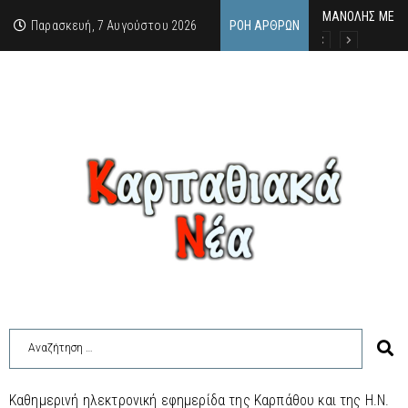
MΑΝΟΛΗΣ ΜΕΛΑΣ
ΕΚΔΗΛΩΣΗ ΤΙΜΗ
Κάθε καλοκαίρι 
Παρασκευή, 7 Αυγούστου 2026
ΡΟΉ ΆΡΘΡΩΝ
Καθημερινή ηλεκτρονική εφημερίδα της Καρπάθου και της Η.Ν.