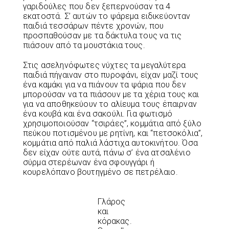
γαριδούλες που δεν ξεπερνούσαν τα 4
εκατοστά. Σ’ αυτών το ψάρεμα ειδικεύονταν
παιδιά τεσσάρων πέντε χρονών, που
προσπαθούσαν με τα δάκτυλα τους να τις
πιάσουν από τα μουστάκια τους.
Στις ασεληνόφωτες νύχτες τα μεγαλύτερα
παιδιά πήγαιναν στο πυροφάνι, είχαν μαζί τους
ένα καμάκι για να πιάνουν τα ψάρια που δεν
μπορούσαν να τα πιάσουν με τα χέρια τους και
για να αποθηκεύουν το αλίευμα τους έπαιρναν
ένα κουβά και ένα σακούλι. Για φωτισμό
χρησιμοποιούσαν “τσιράες”, κομμάτια από ξύλο
πεύκου ποτισμένου με ρητίνη, και “πετσοκόλια”,
κομμάτια από παλιά λάστιχα αυτοκινήτου. Όσα
δεν είχαν ούτε αυτά, πάνω σ’ ένα ατσαλένιο
σύρμα στερέωναν ένα σφουγγάρι ή
κουρελόπανο βουτηγμένο σε πετρέλαιο.
Γλάρος
και
κόρακας.