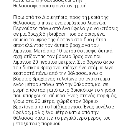
κάτω από την θάλασσα και στην
θαλασσοφυρασιά φαινόταν η μισή.
Πίσω από το Διοικητήριο, προς τη μεριά της
θάλασσας, υπήρχε ένα ευρύχωρο λιμανάκι.
Περνούσες πάνω από ένα ύφαλο για να φτάσεις
σε μια βραχώδη διάβαση που σε ορισμένα
σημεία το ύψος της έφτανε στα δυο μέτρα
αποτελώντας τον δυτικό βραχίονα του
λιμανιού. Μετά από 10 μέτρα έστρεφε δυτικά
σχηματίζοντας τον βόρειο βραχίονα του
λιμανιού 20 περίπου μέτρων. Στο βόρειο άκρο
του δυτικού βραχίονα υπήρχε ένα στέμμα λίγα
εκατοστά πάνω από την θάλασσα, ενώ ο
βόρειος βραχίονας τελείωνε σε ένα στέμμα
ενός μέτρου πάνω από την θάλασσα, και σε
μικρή απόσταση από αυτό βρισκόταν το νησάκι
που υπάρχει και σήμερα. Ένας στενός πορθμός,
γύρω στα 20 μέτρα, χώριζε τον βόρειο
βραχίονα από το Γα(δ)αρόνησο. Ένας μεγάλος
ύφαλος, μόλις ένα μέτρο κάτω από την
θάλασσα, κάλυπτε το μεγαλύτερο μέρος του
μεταξύ τους πορθμού.