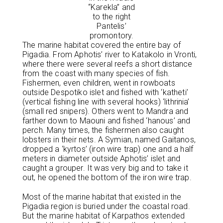
“Karekla” and
to the right
Pantelis’
promontory.
The marine habitat covered the entire bay of
Pigadia. From Aphotis’ river to Katakolo in Vronti,
where there were several reefs a short distance
from the coast with many species of fish.
Fishermen, even children, went in rowboats
outside Despotiko islet and fished with ‘katheti’
(vertical fishing line with several hooks) ‘lithrinia’
(small red snipers). Others went to Mandra and
farther down to Maouni and fished ‘hanous’ and
perch. Many times, the fishermen also caught
lobsters in their nets. A Symian, named Gaitanos,
dropped a ‘kyrtos’ (iron wire trap) one and a half
meters in diameter outside Aphotis’ islet and
caught a grouper. It was very big and to take it
out, he opened the bottom of the iron wire trap.
Most of the marine habitat that existed in the
Pigadia region is buried under the coastal road.
But the marine habitat of Karpathos extended