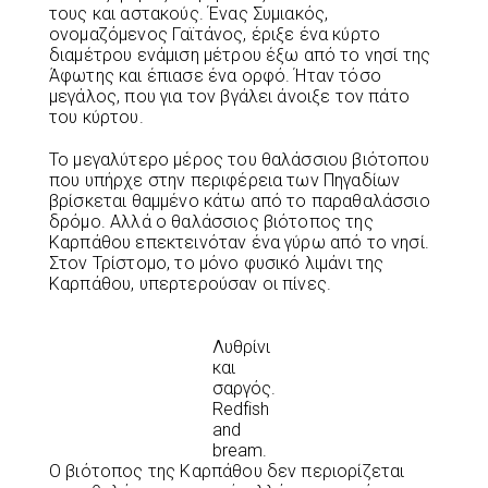
τους και αστακούς. Ένας Συμιακός,
ονομαζόμενος Γαϊτάνος, έριξε ένα κύρτο
διαμέτρου ενάμιση μέτρου έξω από το νησί της
Άφωτης και έπιασε ένα ορφό. Ήταν τόσο
μεγάλος, που για τον βγάλει άνοιξε τον πάτο
του κύρτου.
Το μεγαλύτερο μέρος του θαλάσσιου βιότοπου
που υπήρχε στην περιφέρεια των Πηγαδίων
βρίσκεται θαμμένο κάτω από το παραθαλάσσιο
δρόμο. Αλλά ο θαλάσσιος βιότοπος της
Καρπάθου επεκτεινόταν ένα γύρω από το νησί.
Στον Τρίστομο, το μόνο φυσικό λιμάνι της
Καρπάθου, υπερτερούσαν οι πίνες.
Λυθρίνι
και
σαργός.
Redfish
and
bream.
Ο βιότοπος της Καρπάθου δεν περιορίζεται