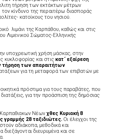
κλιτη τήρηση των εκτάκτων μέτρων
ό τον κίνδυνο της περαιτέρω διασποράς
ολίτες- κατοίκους του νησιού.
ρικό λιμάνι της Καρπάθου, καθώς και στις
ου Λιμενικού Σώματος-Ελληνικής
την υποχρεωτική χρήση μάσκας, στην
ς κυκλοφορίας και στις
κατ´ εξαίρεση
ν τήρηση των απαραιτήτων
ιατάξεων για τη μεταφορά των επιβατών με
οικητικά πρόστιμα για τους παραβάτες, που
διατάξεις, για την προάσπιση της δημόσιας
ν Καρπαθιακων Νέων
χθες Κυριακή 8
ς γραμμής 28 ταξιδιώτες.
Οι έλεγχοι της
στούν αδιάκοπα, μεθοδικά και
θα διεξάγονται διευρυμένα και σε
α.