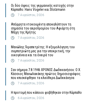
Οι δύο όψεις της γερμανικής κατοχής στην
Κάρπαθο: Hans Vogeler και Stolzmann
7 Αυγούστου, 2026
Απόρρητα ντοκουμέντα αποκαλύπτουν τη
σημασία του αεροδρομίου του Αφιάρτη στη
Μάχη της Κρήτης
7 Αυγούστου, 2026
Μανώλης Γεραπετρίτης: Η εξομολόγηση του
συμπατριώτη μας για την υποκριτική, την
οικογένεια και τα όνειρά του
7 Αυγούστου, 2026
Σαν σήμερα 7.8.1946 ΧΡΟΝΟΣ Δωδεκανήσου: Ο Χ.
Κάσσιος Μανωλακάκης πρώτος δημοσιογράφος
που επισκέφθηκε τα ελεύθερα Δωδεκάνησα
7 Αυγούστου, 2026
Η προτομή που κάποιοι φοβήθηκαν στην Κάρπαθο
6 Αυγούστου, 2026