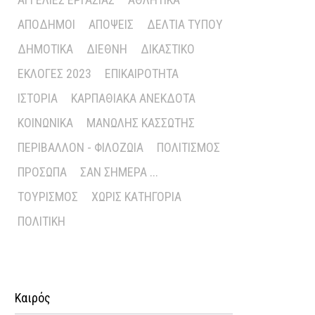
ΑΠΌΔΗΜΟΙ
ΑΠΌΨΕΙΣ
ΔΕΛΤΊΑ ΤΎΠΟΥ
ΔΗΜΟΤΙΚΆ
ΔΙΕΘΝΉ
ΔΙΚΑΣΤΙΚΌ
ΕΚΛΟΓΈΣ 2023
ΕΠΙΚΑΙΡΌΤΗΤΑ
ΙΣΤΟΡΊΑ
ΚΑΡΠΑΘΙΑΚΆ ΑΝΈΚΔΟΤΑ
ΚΟΙΝΩΝΙΚΆ
ΜΑΝΏΛΗΣ ΚΑΣΣΏΤΗΣ
ΠΕΡΙΒΆΛΛΟΝ - ΦΙΛΟΖΩΊΑ
ΠΟΛΙΤΙΣΜΌΣ
ΠΡΌΣΩΠΑ
ΣΑΝ ΣΉΜΕΡΑ ...
ΤΟΥΡΙΣΜΌΣ
ΧΩΡΊΣ ΚΑΤΗΓΟΡΊΑ
ΠΟΛΙΤΙΚΉ
Καιρός