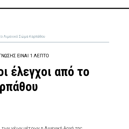
ό το Λιμενικό Σώμα Καρπάθου
ΝΩΣΗΣ ΕΊΝΑΙ 1 ΛΕΠΤΌ
ι έλεγχοι από το
αρπάθου
 των νέων μέτρων η Λιμενική Αρχή της