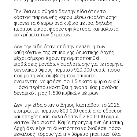
Την ίδια ευαισθησία δεν την είδα όταν το
κόστος παραγωγής νερού μέσω αφαλάτωσης
φτάνει τα 6 ευρώ ανά κυβικό μέτρο, δηλαδή
περίπου είκοσι φορές υψηλότερα, και μάλιστα
με χρήματα των δημοτών.
Δεν την είδα όταν, από την ανάληψη των
καθηκόντων της σημερινής Δημοτικής Αρχής
μέχρι σήμερα, έχουν πραγματοποιηθεί
μισθώσεις μονάδων αφαλάτωσης για τετράμηνα
συνολικού ύψους περίπου 920.000 ευρώ, ποσό
που με τη νέα σύμβαση που επίκειται
αναμένεται να φτάσει το 1,5 εκατομμύριο ευρώ
— όσο περίπου κοστίζει η αγορά μίας μονάδας
δυναμικότητας 1.500 κυβικών μέτρων.
Δεν την είδα όταν ο Δήμος Καρπάθου, το 2026,
εισπράττει περίπου 800.000 ευρώ από ύδρευση
και αποχέτευση, αλλά δαπανά 2.800.000 ευρώ
για τον ίδιο σκοπό. Καμία προηγούμενη Δημοτική
Αρχή δεν είχε τη δυνατότητα να διαθέσει τόσο
μεγάλους πόρους για την ύδρευση και, παρ’ όλα