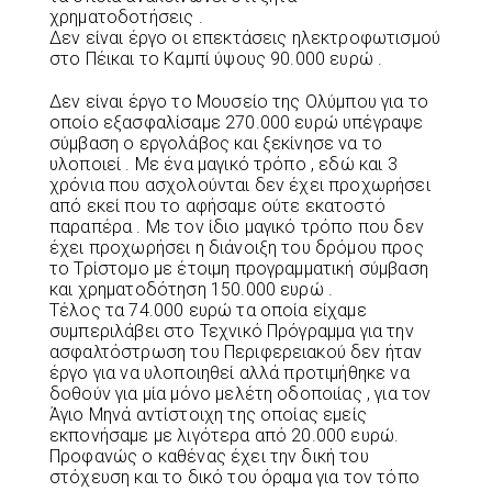
χρηματοδοτήσεις .
Δεν είναι έργο οι επεκτάσεις ηλεκτροφωτισμού
στο Πέικαι το Καμπί ύψους 90.000 ευρώ .
Δεν είναι έργο το Μουσείο της Ολύμπου για το
οποίο εξασφαλίσαμε 270.000 ευρώ υπέγραψε
σύμβαση ο εργολάβος και ξεκίνησε να το
υλοποιεί . Με ένα μαγικό τρόπο , εδώ και 3
χρόνια που ασχολούνται δεν έχει προχωρήσει
από εκεί που το αφήσαμε ούτε εκατοστό
παραπέρα . Με τον ίδιο μαγικό τρόπο που δεν
έχει προχωρήσει η διάνοιξη του δρόμου προς
το Τρίστομο με έτοιμη προγραμματική σύμβαση
και χρηματοδότηση 150.000 ευρώ .
Τέλος τα 74.000 ευρώ τα οποία είχαμε
συμπεριλάβει στο Τεχνικό Πρόγραμμα για την
ασφαλτόστρωση του Περιφερειακού δεν ήταν
έργο για να υλοποιηθεί αλλά προτιμήθηκε να
δοθούν για μία μόνο μελέτη οδοποιίας , για τον
Άγιο Μηνά αντίστοιχη της οποίας εμείς
εκπονήσαμε με λιγότερα από 20.000 ευρώ.
Προφανώς ο καθένας έχει την δική του
στόχευση και το δικό του όραμα για τον τόπο