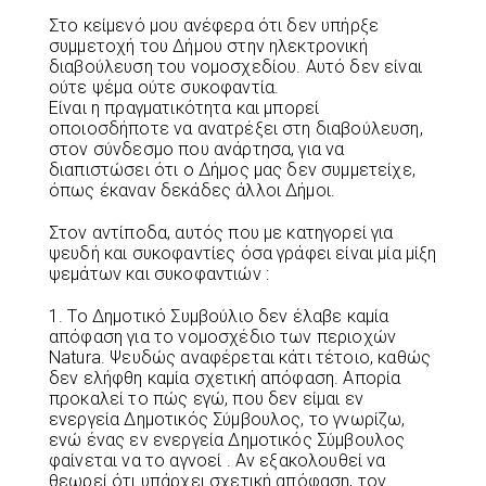
Στο κείμενό μου ανέφερα ότι δεν υπήρξε
συμμετοχή του Δήμου στην ηλεκτρονική
διαβούλευση του νομοσχεδίου. Αυτό δεν είναι
ούτε ψέμα ούτε συκοφαντία.
Είναι η πραγματικότητα και μπορεί
οποιοσδήποτε να ανατρέξει στη διαβούλευση,
στον σύνδεσμο που ανάρτησα, για να
διαπιστώσει ότι ο Δήμος μας δεν συμμετείχε,
όπως έκαναν δεκάδες άλλοι Δήμοι.
Στον αντίποδα, αυτός που με κατηγορεί για
ψευδή και συκοφαντίες όσα γράφει είναι μία μίξη
ψεμάτων και συκοφαντιών :
1. Το Δημοτικό Συμβούλιο δεν έλαβε καμία
απόφαση για το νομοσχέδιο των περιοχών
Natura. Ψευδώς αναφέρεται κάτι τέτοιο, καθώς
δεν ελήφθη καμία σχετική απόφαση. Απορία
προκαλεί το πώς εγώ, που δεν είμαι εν
ενεργεία Δημοτικός Σύμβουλος, το γνωρίζω,
ενώ ένας εν ενεργεία Δημοτικός Σύμβουλος
φαίνεται να το αγνοεί . Αν εξακολουθεί να
θεωρεί ότι υπάρχει σχετική απόφαση, τον