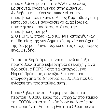
παρακαλώ να μας πει την ΑΔΑ αφού όλες
βρίσκονται αναρτημένες στην Διαύγεια .
Αν βέβαια επιμείνει να επικαλείται την
παρέμβαση που έκανε ο Δήμος Καρπάθου για τη
Νατουρα , θα με αναγκάσει να αναφέρω και
ποιος ήταν ο μοναδικός στόχος της
παρέμβασης αυτής !
2. Ο ΠΟΡΟΚ, όπως και ο ΚΟΠΑΠ, καταργήθηκαν
επί θητείας της νυν Δημοτικής Αρχής και όχι επί
της δικής μας. Συνεπώς, και αυτός ο ισχυρισμός
είναι ψευδής .
Το πιο σοβαρό, όμως, είναι ότι ενώ υπήρξε
πρωτοβουλία από κυβερνητικά στελέχη για να
εξαιρεθεί ο ΠΟΡΟΚ από τα καταργούμενα
Νομικά Πρόσωπα, δεν αξιώθηκε να πάρει
απόφαση από το Δημοτικό Συμβούλιο που θα
ενίσχυε την προσπάθεια αυτή .
Παράλληλα, δεν υπήρξε μέριμνα ώστε τα
περίπου 180.000 ευρώ που υπήρχαν στο ταμείο
του ΠΟΡΟΚ να κατευθυνθούν σε κωδικούς που
να αφορούν τη Δημοτική Ενότητα Ολύμπου για