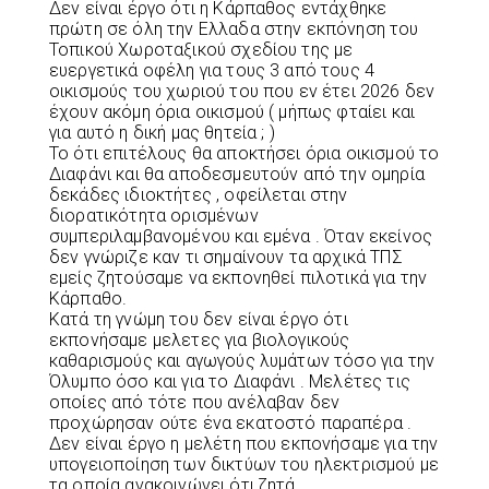
Δεν είναι έργο ότι η Κάρπαθος εντάχθηκε
πρώτη σε όλη την Ελλαδα στην εκπόνηση του
Τοπικού Χωροταξικού σχεδίου της με
ευεργετικά οφέλη για τους 3 από τους 4
οικισμούς του χωριού του που εν έτει 2026 δεν
έχουν ακόμη όρια οικισμού ( μήπως φταίει και
για αυτό η δική μας θητεία ; )
Το ότι επιτέλους θα αποκτήσει όρια οικισμού το
Διαφάνι και θα αποδεσμευτούν από την ομηρία
δεκάδες ιδιοκτήτες , οφείλεται στην
διορατικότητα ορισμένων
συμπεριλαμβανομένου και εμένα . Όταν εκείνος
δεν γνώριζε καν τι σημαίνουν τα αρχικά ΤΠΣ
εμείς ζητούσαμε να εκπονηθεί πιλοτικά για την
Κάρπαθο.
Κατά τη γνώμη του δεν είναι έργο ότι
εκπονήσαμε μελετες για βιολογικούς
καθαρισμούς και αγωγούς λυμάτων τόσο για την
Όλυμπο όσο και για το Διαφάνι . Μελέτες τις
οποίες από τότε που ανέλαβαν δεν
προχώρησαν ούτε ένα εκατοστό παραπέρα .
Δεν είναι έργο η μελέτη που εκπονήσαμε για την
υπογειοποίηση των δικτύων του ηλεκτρισμού με
τα οποία ανακοινώνει ότι ζητά