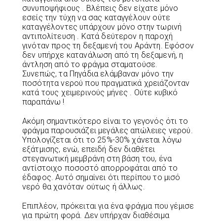
συνυποψήφιους . Βλέπεις δεν είχατε μόνο
εσείς την τύχη να σας καταγγέλουν ούτε
καταγγέλοντες υπάρχουν μόνο στην τωρινή
αντιπολίτευση . Κατά δεύτερον η παροχή
γινόταν προς τη δεξαμενή του Αράντη. Εφόσον
δεν υπήρχε κατανάλωση από τη δεξαμενή, η
άντληση από το φράγμα σταματούσε.
Συνεπώς, τα Πηγάδια ελάμβαναν μόνο την
ποσότητα νερού που πραγματικά χρειάζονταν
κατά τους χειμερινούς μήνες . Ούτε κυβικό
παραπάνω !
Ακόμη σημαντικότερο είναι το γεγονός ότι το
φράγμα παρουσιάζει μεγάλες απώλειες νερού.
Υπολογίζεται ότι το 25%-30% χάνεται λόγω
εξάτμισης, ενώ, επειδή δεν διαθέτει
στεγανωτική μεμβράνη στη βάση του, ένα
αντίστοιχο ποσοστό απορροφάται από το
έδαφος. Αυτό σημαίνει ότι περίπου το μισό
νερό θα χανόταν ούτως ή άλλως.
Επιπλέον, πρόκειται για ένα φράγμα που γέμισε
για πρώτη φορά. Δεν υπήρχαν διαθέσιμα