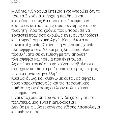
μας .
Μιλά για 4.5 χρόνια θητείας ενώ γνωρίζει ότι τα
πρώτα 2 χρόνια υπήρχε η πανδημία και
κοιτούσαμε πως θα προστατεύσουμε τον
κόσμο σε καταστάσεις πρωτόγνωρες για τον
πλανήτη . Άρα τα χρόνια που μπορούσε να
εργαστεί ήταν όσα ακριβώς έχει συμπληρώσει
κι η τωρινή Δημοτική Αρχή ! Και μάλιστα να
εργαστεί χωρίς Οικονομική Επιτροπή , χωρίς
πλειοψηφία στο ΔΣ και με χίλια μύρια άλλα
προβλήματα σε αντίθεση με την απόλυτη
πλειοψηφία και ηρεμία που έχει τώρα .
Ας αφήσει τον κόσμο να κρίνει αν έβαλε στο
ίδιο χρονικό διάστημα “ περισσότερες πέτρες
την μία πάνω στην άλλη “ !
Κυρίως όμως, και κλείνω με αυτό , ας αφήσει
τους χαρακτηρισμούς και τις προσωπικές
επιθέσεις σε όσους ομιλούν πολιτικά και
τεκμηριωμένα .
Είναι υποχρέωση του να την δέχεται γιατί το
πολίτευμα μας είναι η Δημοκρατία !
Δεν θα με φιμώσει κανενός είδους λασπολογία
και μηδενισμός .