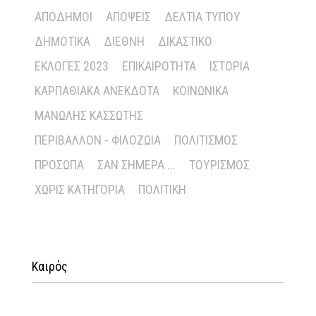
ΑΠΌΔΗΜΟΙ
ΑΠΌΨΕΙΣ
ΔΕΛΤΊΑ ΤΎΠΟΥ
ΔΗΜΟΤΙΚΆ
ΔΙΕΘΝΉ
ΔΙΚΑΣΤΙΚΌ
ΕΚΛΟΓΈΣ 2023
ΕΠΙΚΑΙΡΌΤΗΤΑ
ΙΣΤΟΡΊΑ
ΚΑΡΠΑΘΙΑΚΆ ΑΝΈΚΔΟΤΑ
ΚΟΙΝΩΝΙΚΆ
ΜΑΝΏΛΗΣ ΚΑΣΣΏΤΗΣ
ΠΕΡΙΒΆΛΛΟΝ - ΦΙΛΟΖΩΊΑ
ΠΟΛΙΤΙΣΜΌΣ
ΠΡΌΣΩΠΑ
ΣΑΝ ΣΉΜΕΡΑ ...
ΤΟΥΡΙΣΜΌΣ
ΧΩΡΊΣ ΚΑΤΗΓΟΡΊΑ
ΠΟΛΙΤΙΚΉ
Καιρός