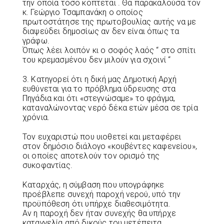
την οποία τόσο κόπτεται . Θα παρακαλούσα τον
κ. Γεώργιο Τσαμπανάκη ο οποίος
πρωτοστάτησε της πρωτοβουλίας αυτής να με
διαψεύδει δημοσίως αν δεν είναι όπως τα
γράφω.
Όπως λέει λοιπόν κι ο σοφός λαός “ στο σπίτι
του κρεμασμένου δεν μιλούν για σχοινί “
3. Κατηγορεί ότι η δική μας Δημοτική Αρχή
ευθύνεται για το πρόβλημα ύδρευσης στα
Πηγάδια και ότι «στεγνώσαμε» το φράγμα,
καταναλώνοντας νερό δέκα ετών μέσα σε τρία
χρόνια.
Τον ευχαριστώ που υιοθετεί και μεταφέρει
στον δημόσιο διάλογο «κουβέντες καφενείου»,
οι οποίες αποτελούν τον ορισμό της
συκοφαντίας.
Καταρχάς, η σύμβαση που υπογράφηκε
προέβλεπε συνεχή παροχή νερού, υπό την
προϋπόθεση ότι υπήρχε διαθεσιμότητα.
Αν η παροχή δεν ήταν συνεχής θα υπήρχε
καταγγελία από δικούς του μετέπειτα