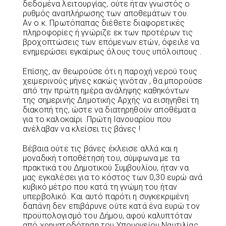
δεδομένα λειτουργίας, ούτε ήταν γνωστός ο
ρυθμός αναπλήρωσης των αποθεμάτων του.
Αν ο κ. Πρωτόπαπας διέθετε διαφορετικές
πληροφορίες ή γνώριζε εκ των προτέρων τις
βροχοπτώσεις των επόμενων ετών, όφειλε να
ενημερώσει εγκαίρως όλους τους υπόλοιπους .
Επίσης, αν θεωρούσε ότι η παροχή νερού τους
χειμερινούς μήνες κακώς γινόταν , θα μπορούσε
από την πρώτη ημέρα ανάληψης καθηκόντων
της σημερινής Δημοτικής Αρχής να εισηγηθεί τη
διακοπή της, ώστε να διατηρηθούν αποθέματα
για το καλοκαίρι .Πρώτη Ιανουαρίου που
ανέλαβαν να κλείσει τις βάνες !
Βέβαια ούτε τις βάνες έκλεισε αλλά και η
μοναδική τοποθέτησή του, σύμφωνα με τα
πρακτικά του Δημοτικού Συμβουλίου, ήταν να
μας εγκαλέσει για το κόστος των 0,30 ευρώ ανά
κυβικό μέτρο που κατά τη γνώμη του ήταν
υπερβολικό. Και αυτό παρότι η συγκεκριμένη
δαπάνη δεν επιβάρυνε ούτε κατά ένα ευρώ τον
προϋπολογισμό του Δήμου, αφού καλυπτόταν
από χρηματοδότηση του Υπουργείου Ναυτιλίας.