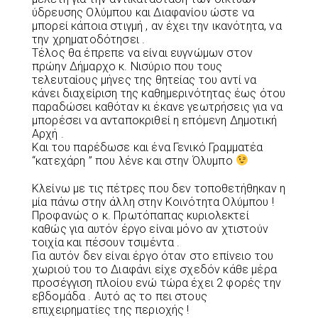
ύδρευσης Ολύμπου και Διαφανίου ώστε να
μπορεί κάποια στιγμή , αν έχει την ικανότητα, να
την χρηματοδότησει .
Τέλος θα έπρεπε να είναι ευγνώμων στον
πρώην Δήμαρχο κ. Νισύριο που τους
τελευταίους μήνες της θητείας του αντί να
κάνει διαχείριση της καθημερινότητας έως ότου
παραδώσει καθόταν κι έκανε γεωτρήσεις για να
μπορέσει να ανταποκριθεί η επόμενη Δημοτική
Αρχή .
Και του παρέδωσε και ένα Γενικό Γραμματέα
“κατεχάρη ” που λένε και στην Όλυμπο
Κλείνω με τις πέτρες που δεν τοποθετήθηκαν η
μία πάνω στην άλλη στην Κοινότητα Ολύμπου !
Προφανώς ο κ. Πρωτόπαπας κυριολεκτεί
καθώς για αυτόν έργο είναι μόνο αν χτιστούν
τοιχία και πέσουν τσιμέντα .
Για αυτόν δεν είναι έργο όταν στο επίνειο του
χωριού του το Διαφάνι είχε σχεδόν κάθε μέρα
προσέγγιση πλοίου ενώ τώρα έχει 2 φορές την
εβδομάδα . Αυτό ας το πει στους
επιχειρηματίες της περιοχής !