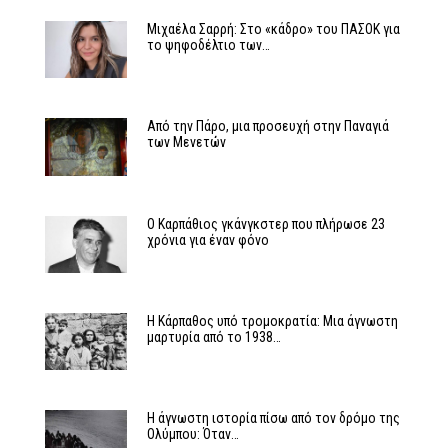
Μιχαέλα Σαρρή: Στο «κάδρο» του ΠΑΣΟΚ για
το ψηφοδέλτιο των…
Από την Πάρο, μια προσευχή στην Παναγιά
των Μενετών
Ο Καρπάθιος γκάνγκστερ που πλήρωσε 23
χρόνια για έναν φόνο
Η Κάρπαθος υπό τρομοκρατία: Μια άγνωστη
μαρτυρία από το 1938…
Η άγνωστη ιστορία πίσω από τον δρόμο της
Ολύμπου: Όταν…