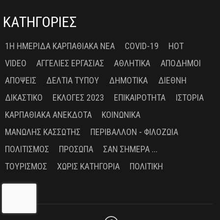
ΚΑΤΗΓΟΡΙΕΣ
1Η ΗΜΕΡΊΔΑ ΚΑΡΠΑΘΙΑΚΆ ΝΈΑ
COVID-19
HOT
VIDEO
ΑΓΓΕΛΊΕΣ ΕΡΓΑΣΊΑΣ
ΑΘΛΗΤΙΚΆ
ΑΠΌΔΗΜΟΙ
ΑΠΌΨΕΙΣ
ΔΕΛΤΊΑ ΤΎΠΟΥ
ΔΗΜΟΤΙΚΆ
ΔΙΕΘΝΉ
ΔΙΚΑΣΤΙΚΌ
ΕΚΛΟΓΈΣ 2023
ΕΠΙΚΑΙΡΌΤΗΤΑ
ΙΣΤΟΡΊΑ
ΚΑΡΠΑΘΙΑΚΆ ΑΝΈΚΔΟΤΑ
ΚΟΙΝΩΝΙΚΆ
ΜΑΝΏΛΗΣ ΚΑΣΣΏΤΗΣ
ΠΕΡΙΒΆΛΛΟΝ - ΦΙΛΟΖΩΊΑ
ΠΟΛΙΤΙΣΜΌΣ
ΠΡΌΣΩΠΑ
ΣΑΝ ΣΉΜΕΡΑ ...
ΤΟΥΡΙΣΜΌΣ
ΧΩΡΊΣ ΚΑΤΗΓΟΡΊΑ
ΠΟΛΙΤΙΚΉ