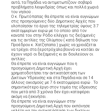
αυτά, τα Πηγάδια να αντιμετωπίζουν σοβαρά
προβλήματα λειψυδρίας όπως και πολλά χωριά
του νησιού .
Ο κ. Πρωτόπαπας θα έπρεπε να είναι ευγνώμων
στις προηγούμενες δύο Δημοτικες Αρχές που
υλοποίησαν το έργο της τηλεμετρίας ύψους 3.7
εκατομμυρίων ευρώ με το οποίο από τον
καναπέ του στην Ρόδο ελέγχει τις δεξαμενές
και τις αντλίες της Ολύμπου ( κατά δήλωση του
Προέδρου κ. Χατζηπαπα ) χωρίς να χρειάζεται
να τρέχει στα ξεροτρόχαλα βουνά να κοιτάει αν
έχουν νερό οι δεξαμενές κι αν δουλεύουν οι
αντλίες .
Θα έπρεπε να είναι ευγνώμων που η
προηγούμενη Δημοτική Αρχή έχει
χρηματοδοτήσει την αντικατάσταση των
Δικτύων Ύδρευσης και στα Πηγάδια και σε 14
άλλους οικισμούς με 7.6 εκατομμύρια ευρώ . Το
σημαντικότερο έργο στον τομέα της ύδρευσης
που μετά από 3 χρόνια δεν έχει καταφέρει
ακόμη να ξεκινήσει .
Θα έπρεπε να είναι ευγνώμων στην
προηγούμενη Δημοτική Αρχή που εκπόνησε
μελέτη για την αντικατάσταση των δικτύων