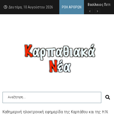
Βασίλειος Πιττά
Σαν σήμερα, 10.8
Μανόλης Μελάς: “
Δευτέρα, 10 Αυγούστου 2026
ΡΟΉ ΆΡΘΡΩΝ
Καθημερινή ηλεκτρονική εφημερίδα της Καρπάθου και της Η.Ν.