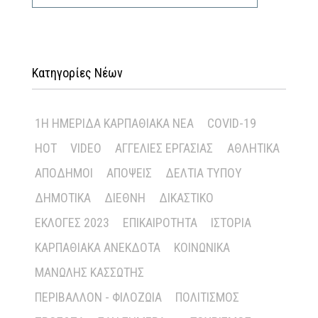
Κατηγορίες Νέων
1Η ΗΜΕΡΊΔΑ ΚΑΡΠΑΘΙΑΚΆ ΝΈΑ
COVID-19
HOT
VIDEO
ΑΓΓΕΛΊΕΣ ΕΡΓΑΣΊΑΣ
ΑΘΛΗΤΙΚΆ
ΑΠΌΔΗΜΟΙ
ΑΠΌΨΕΙΣ
ΔΕΛΤΊΑ ΤΎΠΟΥ
ΔΗΜΟΤΙΚΆ
ΔΙΕΘΝΉ
ΔΙΚΑΣΤΙΚΌ
ΕΚΛΟΓΈΣ 2023
ΕΠΙΚΑΙΡΌΤΗΤΑ
ΙΣΤΟΡΊΑ
ΚΑΡΠΑΘΙΑΚΆ ΑΝΈΚΔΟΤΑ
ΚΟΙΝΩΝΙΚΆ
ΜΑΝΏΛΗΣ ΚΑΣΣΏΤΗΣ
ΠΕΡΙΒΆΛΛΟΝ - ΦΙΛΟΖΩΊΑ
ΠΟΛΙΤΙΣΜΌΣ