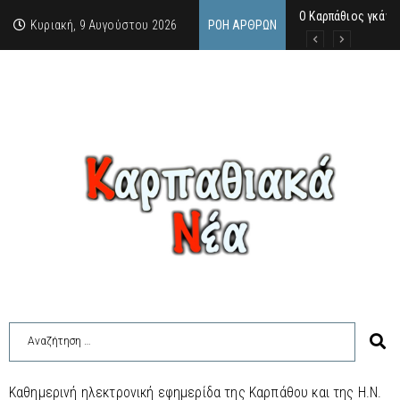
Ο Καρπάθιος γκάν
Από την πέτρα της
Η Κάρπαθος υπό τρ
Κυριακή, 9 Αυγούστου 2026
ΡΟΉ ΆΡΘΡΩΝ
Καθημερινή ηλεκτρονική εφημερίδα της Καρπάθου και της Η.Ν.