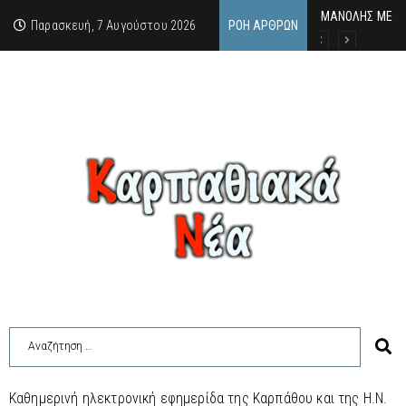
MΑΝΟΛΗΣ ΜΕΛΑΣ
ΕΚΔΗΛΩΣΗ ΤΙΜΗ
Κάθε καλοκαίρι 
Παρασκευή, 7 Αυγούστου 2026
ΡΟΉ ΆΡΘΡΩΝ
Καθημερινή ηλεκτρονική εφημερίδα της Καρπάθου και της Η.Ν.