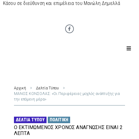
Κάσου σε διεύθυνση και επιμέλεια του Μανώλη Δημελλά
Αρχική
Δελτία Τύπου
ΜΑΝΟΣ ΚΟΝΣΟΛΑΣ: «Οι Περιφέρειες μοχλός ανάπτυξης για
την επόμενη μέρα»
ΔΕΛΤΊΑ ΤΎΠΟΥ
ΠΟΛΙΤΙΚΉ
Ο ΕΚΤΙΜΏΜΕΝΟΣ ΧΡΌΝΟΣ ΑΝΆΓΝΩΣΗΣ ΕΊΝΑΙ 2
ΛΕΠΤΆ