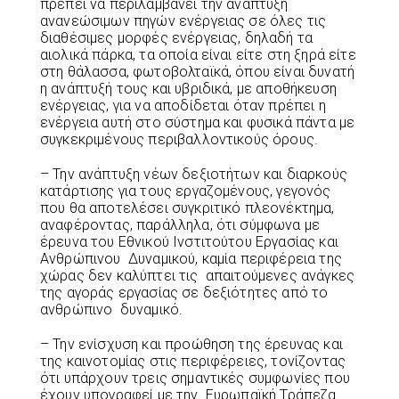
πρέπει να περιλαμβάνει την ανάπτυξη
ανανεώσιμων πηγών ενέργειας σε όλες τις
διαθέσιμες μορφές ενέργειας, δηλαδή τα
αιολικά πάρκα, τα οποία είναι είτε στη ξηρά είτε
στη θάλασσα, φωτοβολταϊκά, όπου είναι δυνατή
η ανάπτυξή τους και υβριδικά, με αποθήκευση
ενέργειας, για να αποδίδεται όταν πρέπει η
ενέργεια αυτή στο σύστημα και φυσικά πάντα με
συγκεκριμένους περιβαλλοντικούς όρους.
– Την ανάπτυξη νέων δεξιοτήτων και διαρκούς
κατάρτισης για τους εργαζομένους, γεγονός
που θα αποτελέσει συγκριτικό πλεονέκτημα,
αναφέροντας, παράλληλα, ότι σύμφωνα με
έρευνα του Εθνικού Ινστιτούτου Εργασίας και
Ανθρώπινου Δυναμικού, καμία περιφέρεια της
χώρας δεν καλύπτει τις απαιτούμενες ανάγκες
της αγοράς εργασίας σε δεξιότητες από το
ανθρώπινο δυναμικό.
– Την ενίσχυση και προώθηση της έρευνας και
της καινοτομίας στις περιφέρειες, τονίζοντας
ότι υπάρχουν τρεις σημαντικές συμφωνίες που
έχουν υπογραφεί με την Ευρωπαϊκή Τράπεζα