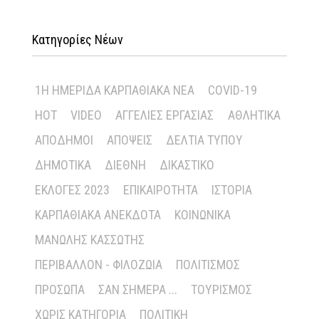
Κατηγορίες Νέων
1Η ΗΜΕΡΊΔΑ ΚΑΡΠΑΘΙΑΚΆ ΝΈΑ
COVID-19
HOT
VIDEO
ΑΓΓΕΛΊΕΣ ΕΡΓΑΣΊΑΣ
ΑΘΛΗΤΙΚΆ
ΑΠΌΔΗΜΟΙ
ΑΠΌΨΕΙΣ
ΔΕΛΤΊΑ ΤΎΠΟΥ
ΔΗΜΟΤΙΚΆ
ΔΙΕΘΝΉ
ΔΙΚΑΣΤΙΚΌ
ΕΚΛΟΓΈΣ 2023
ΕΠΙΚΑΙΡΌΤΗΤΑ
ΙΣΤΟΡΊΑ
ΚΑΡΠΑΘΙΑΚΆ ΑΝΈΚΔΟΤΑ
ΚΟΙΝΩΝΙΚΆ
ΜΑΝΏΛΗΣ ΚΑΣΣΏΤΗΣ
ΠΕΡΙΒΆΛΛΟΝ - ΦΙΛΟΖΩΊΑ
ΠΟΛΙΤΙΣΜΌΣ
ΠΡΌΣΩΠΑ
ΣΑΝ ΣΉΜΕΡΑ ...
ΤΟΥΡΙΣΜΌΣ
ΧΩΡΊΣ ΚΑΤΗΓΟΡΊΑ
ΠΟΛΙΤΙΚΉ