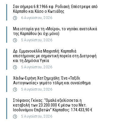
Σαν σήμερα 6.8.1966 εφ. Ροδιακή: Επέστρεψε από
Κάρπαθο και Κάσο ο Κωτιάδης
6 Αυγούστου, 2026
Μια ιστορία για τη «Μοίρα», το νησάκι ανατολικά
της Καρπάθου (κι όχι μόνο)
5 Αυγούστου, 2026
Δρ. Εμμανουέλλα Μαγριπλή: Καρπαθιά
επιστήμονας με σημαντική πορεία στη Διατροφή
και τη Δημόσια Υγεία
5 Αυγούστου, 2026
Χάιδω-Ειρήνη Χατζημιχάλη: Ένα «Ταξίδι
Αυτογνωσίας» γεμάτο τόλμη και συναίσθημα
5 Αυγούστου, 2026
Στέφανος Γκίκας: “Ομαλά εξελίσσεται η
καταβολή των 23.200.000 € μέσω του Μετ.
Ισοδυνάμου Επιβατών” Κάρπαθος: 174.433,90 €
5 Αυγούστου, 2026