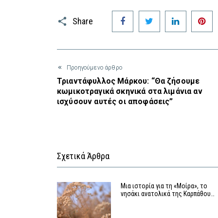
Facebook
Twitter
LinkedIn
P
Share
Προηγούμενο άρθρο
Τριαντάφυλλος Μάρκου: “Θα ζήσουμε
κωμικοτραγικά σκηνικά στα λιμάνια αν
ισχύσουν αυτές οι αποφάσεις”
Σχετικά Άρθρα
Μια ιστορία για τη «Μοίρα», το
νησάκι ανατολικά της Καρπάθου…