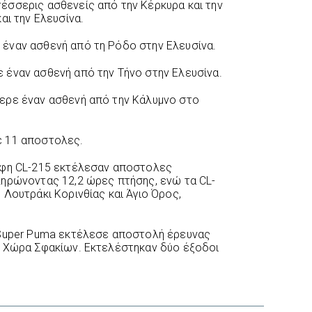
έσσερις ασθενείς από την Κέρκυρα και την
αι την Ελευσίνα.
έναν ασθενή από τη Ρόδο στην Ελευσίνα.
 έναν ασθενή από την Τήνο στην Ελευσίνα.
ερε έναν ασθενή από την Κάλυμνο στο
ε 11 αποστολες.
άφη CL-215 εκτέλεσαν αποστολες
ληρώνοντας 12,2 ώρες πτήσης, ενώ τα CL-
Λουτράκι Κορινθίας και Άγιο Όρος,
 Super Puma εκτέλεσε αποστολή έρευνας
η Χώρα Σφακίων. Εκτελέστηκαν δύο έξοδοι
.