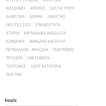
ΑΠΌΔΗΜΟΙ
ΑΠΌΨΕΙΣ
ΔΕΛΤΊΑ ΤΎΠΟΥ
ΔΗΜΟΤΙΚΆ
ΔΙΕΘΝΉ
ΔΙΚΑΣΤΙΚΌ
ΕΚΛΟΓΈΣ 2023
ΕΠΙΚΑΙΡΌΤΗΤΑ
ΙΣΤΟΡΊΑ
ΚΑΡΠΑΘΙΑΚΆ ΑΝΈΚΔΟΤΑ
ΚΟΙΝΩΝΙΚΆ
ΜΑΝΏΛΗΣ ΚΑΣΣΏΤΗΣ
ΠΕΡΙΒΆΛΛΟΝ - ΦΙΛΟΖΩΊΑ
ΠΟΛΙΤΙΣΜΌΣ
ΠΡΌΣΩΠΑ
ΣΑΝ ΣΉΜΕΡΑ ...
ΤΟΥΡΙΣΜΌΣ
ΧΩΡΊΣ ΚΑΤΗΓΟΡΊΑ
ΠΟΛΙΤΙΚΉ
Καιρός