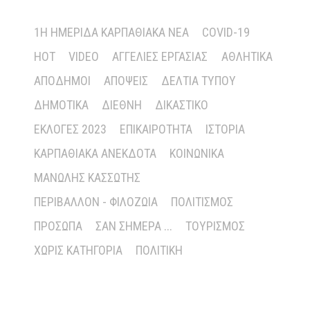
1Η ΗΜΕΡΊΔΑ ΚΑΡΠΑΘΙΑΚΆ ΝΈΑ
COVID-19
HOT
VIDEO
ΑΓΓΕΛΊΕΣ ΕΡΓΑΣΊΑΣ
ΑΘΛΗΤΙΚΆ
ΑΠΌΔΗΜΟΙ
ΑΠΌΨΕΙΣ
ΔΕΛΤΊΑ ΤΎΠΟΥ
ΔΗΜΟΤΙΚΆ
ΔΙΕΘΝΉ
ΔΙΚΑΣΤΙΚΌ
ΕΚΛΟΓΈΣ 2023
ΕΠΙΚΑΙΡΌΤΗΤΑ
ΙΣΤΟΡΊΑ
ΚΑΡΠΑΘΙΑΚΆ ΑΝΈΚΔΟΤΑ
ΚΟΙΝΩΝΙΚΆ
ΜΑΝΏΛΗΣ ΚΑΣΣΏΤΗΣ
ΠΕΡΙΒΆΛΛΟΝ - ΦΙΛΟΖΩΊΑ
ΠΟΛΙΤΙΣΜΌΣ
ΠΡΌΣΩΠΑ
ΣΑΝ ΣΉΜΕΡΑ ...
ΤΟΥΡΙΣΜΌΣ
ΧΩΡΊΣ ΚΑΤΗΓΟΡΊΑ
ΠΟΛΙΤΙΚΉ