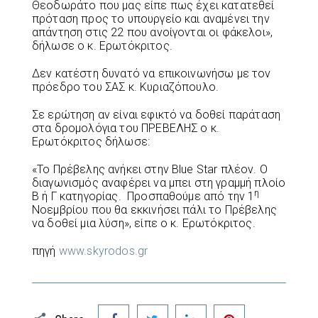
Θεοδωράτο που μας είπε πως έχει κατατεθεί
πρόταση προς το υπουργείο και αναμένει την
απάντηση στις 22 που ανοίγονται οι φάκελοι»,
δήλωσε ο κ. Ερωτόκριτος.
Δεν κατέστη δυνατό να επικοινωνήσω με τον
πρόεδρο του ΣΑΣ κ. Κυριαζόπουλο.
Σε ερώτηση αν είναι εφικτό να δοθεί παράταση
στα δρομολόγια του ΠΡΕΒΕΛΗΣ ο κ.
Ερωτόκριτος δήλωσε:
«Το Πρέβελης ανήκει στην Blue Star πλέον. Ο
διαγωνισμός αναφέρει να μπει στη γραμμή πλοίο
η
Β ή Γ κατηγορίας. Προσπαθούμε από την 1
Νοεμβρίου που θα εκκινήσει πάλι το Πρέβελης
να δοθεί μια λύση», είπε ο κ. Ερωτόκριτος.
πηγή
www.skyrodos.gr
Facebook
Twitter
LinkedIn
Pinterest