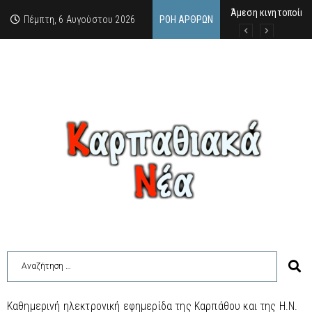
Άμεση κινητοποίησ
Στο πανηγύρι του Χ
ΣΥΝΑΥΛΙΑ ΜΑΡΙΟΥ 
Πέμπτη, 6 Αυγούστου 2026
ΡΟΉ ΆΡΘΡΩΝ
Καθημερινή ηλεκτρονική εφημερίδα της Καρπάθου και της Η.Ν.