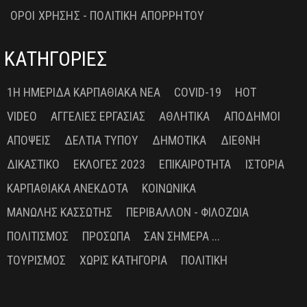
ΟΡΟΙ ΧΡΗΣΗΣ - ΠΟΛΙΤΙΚΗ ΑΠΟΡΡΗΤΟΥ
ΚΑΤΗΓΟΡΙΕΣ
1Η ΗΜΕΡΊΔΑ ΚΑΡΠΑΘΙΑΚΆ ΝΈΑ
COVID-19
HOT
VIDEO
ΑΓΓΕΛΊΕΣ ΕΡΓΑΣΊΑΣ
ΑΘΛΗΤΙΚΆ
ΑΠΌΔΗΜΟΙ
ΑΠΌΨΕΙΣ
ΔΕΛΤΊΑ ΤΎΠΟΥ
ΔΗΜΟΤΙΚΆ
ΔΙΕΘΝΉ
ΔΙΚΑΣΤΙΚΌ
ΕΚΛΟΓΈΣ 2023
ΕΠΙΚΑΙΡΌΤΗΤΑ
ΙΣΤΟΡΊΑ
ΚΑΡΠΑΘΙΑΚΆ ΑΝΈΚΔΟΤΑ
ΚΟΙΝΩΝΙΚΆ
ΜΑΝΏΛΗΣ ΚΑΣΣΏΤΗΣ
ΠΕΡΙΒΆΛΛΟΝ - ΦΙΛΟΖΩΊΑ
ΠΟΛΙΤΙΣΜΌΣ
ΠΡΌΣΩΠΑ
ΣΑΝ ΣΉΜΕΡΑ ...
ΤΟΥΡΙΣΜΌΣ
ΧΩΡΊΣ ΚΑΤΗΓΟΡΊΑ
ΠΟΛΙΤΙΚΉ