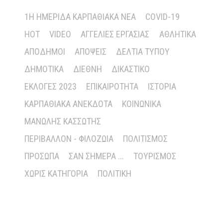
1Η ΗΜΕΡΊΔΑ ΚΑΡΠΑΘΙΑΚΆ ΝΈΑ
COVID-19
HOT
VIDEO
ΑΓΓΕΛΊΕΣ ΕΡΓΑΣΊΑΣ
ΑΘΛΗΤΙΚΆ
ΑΠΌΔΗΜΟΙ
ΑΠΌΨΕΙΣ
ΔΕΛΤΊΑ ΤΎΠΟΥ
ΔΗΜΟΤΙΚΆ
ΔΙΕΘΝΉ
ΔΙΚΑΣΤΙΚΌ
ΕΚΛΟΓΈΣ 2023
ΕΠΙΚΑΙΡΌΤΗΤΑ
ΙΣΤΟΡΊΑ
ΚΑΡΠΑΘΙΑΚΆ ΑΝΈΚΔΟΤΑ
ΚΟΙΝΩΝΙΚΆ
ΜΑΝΏΛΗΣ ΚΑΣΣΏΤΗΣ
ΠΕΡΙΒΆΛΛΟΝ - ΦΙΛΟΖΩΊΑ
ΠΟΛΙΤΙΣΜΌΣ
ΠΡΌΣΩΠΑ
ΣΑΝ ΣΉΜΕΡΑ ...
ΤΟΥΡΙΣΜΌΣ
ΧΩΡΊΣ ΚΑΤΗΓΟΡΊΑ
ΠΟΛΙΤΙΚΉ