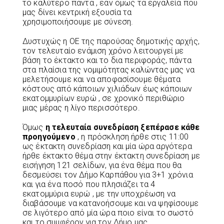
το καλύτερο πάντα , εάν όμως τα εργαλεία που
μας δίνει κεντρική εξουσία τα
χρησιμοποιήσουμε με σύνεση.
Δυστυχώς η ΟΕ της παρούσας δημοτικής αρχής,
τον τελευταίο ενάμιση χρόνο λειτουργεί με
βάση το έκτακτο και το δια περιφοράς, πάντα
στα πλαίσια της νομιμότητας καλώντας μας να
μελετήσουμε και να αποφασίσουμε θέματα
κόστους από κάποιων χιλιάδων έως κάποιων
εκατομμυρίων ευρώ , σε χρονικό περιθώριο
μιας μέρας η λίγο περισσότερο.
Όμως
η τελευταία συνεδρίαση ξεπέρασε κάθε
προηγούμενο
, η πρόσκληση ήρθε στις 11:00
ως έκτακτη συνεδρίαση και μία ώρα αργότερα
ήρθε έκτακτο θέμα στην έκτακτη συνεδρίαση με
εισήγηση 121 σελίδων, για ένα θέμα που θα
δεσμεύσει τον Δήμο Καρπάθου για 3+1 χρόνια
και για ένα ποσό που πλησιάζει τα 4
εκατομμύρια ευρώ , με την υποχρέωση να
διαβάσουμε να κατανοήσουμε και να ψηφίσουμε
σε λιγότερο από μία ώρα ποιο είναι το σωστό
και το συμφέρον για τον Δήμο μας.