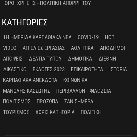
ΟΡΟΙ ΧΡΗΣΗΣ - ΠΟΛΙΤΙΚΗ ΑΠΟΡΡΗΤΟΥ
ΚΑΤΗΓΟΡΙΕΣ
1Η ΗΜΕΡΊΔΑ ΚΑΡΠΑΘΙΑΚΆ ΝΈΑ
COVID-19
HOT
VIDEO
ΑΓΓΕΛΊΕΣ ΕΡΓΑΣΊΑΣ
ΑΘΛΗΤΙΚΆ
ΑΠΌΔΗΜΟΙ
ΑΠΌΨΕΙΣ
ΔΕΛΤΊΑ ΤΎΠΟΥ
ΔΗΜΟΤΙΚΆ
ΔΙΕΘΝΉ
ΔΙΚΑΣΤΙΚΌ
ΕΚΛΟΓΈΣ 2023
ΕΠΙΚΑΙΡΌΤΗΤΑ
ΙΣΤΟΡΊΑ
ΚΑΡΠΑΘΙΑΚΆ ΑΝΈΚΔΟΤΑ
ΚΟΙΝΩΝΙΚΆ
ΜΑΝΏΛΗΣ ΚΑΣΣΏΤΗΣ
ΠΕΡΙΒΆΛΛΟΝ - ΦΙΛΟΖΩΊΑ
ΠΟΛΙΤΙΣΜΌΣ
ΠΡΌΣΩΠΑ
ΣΑΝ ΣΉΜΕΡΑ ...
ΤΟΥΡΙΣΜΌΣ
ΧΩΡΊΣ ΚΑΤΗΓΟΡΊΑ
ΠΟΛΙΤΙΚΉ