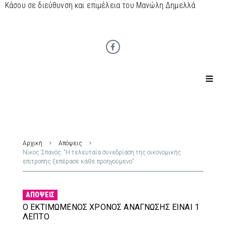
Κάσου σε διεύθυνση και επιμέλεια του Μανώλη Δημελλά
Αρχική
Απόψεις
Νίκος Σπανός: “Η τελευταία συνεδρίαση της οικονομικής
επιτροπής ξεπέρασε κάθε προηγούμενο”
ΑΠΌΨΕΙΣ
Ο ΕΚΤΙΜΏΜΕΝΟΣ ΧΡΌΝΟΣ ΑΝΆΓΝΩΣΗΣ ΕΊΝΑΙ 1
ΛΕΠΤΌ