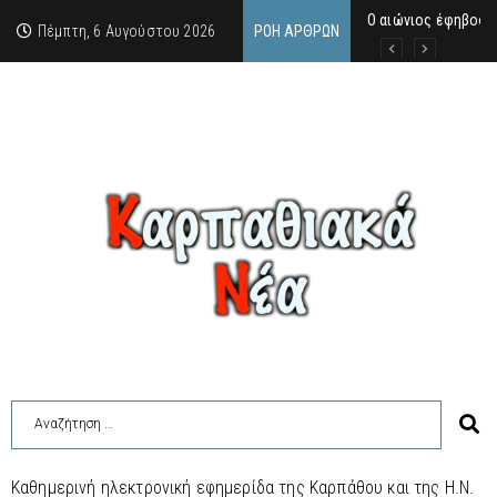
Ο αιώνιος έφηβος 
Δικαστική απόφαση
Άμεση κινητοποίηση
Πέμπτη, 6 Αυγούστου 2026
ΡΟΉ ΆΡΘΡΩΝ
Καθημερινή ηλεκτρονική εφημερίδα της Καρπάθου και της Η.Ν.