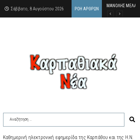
MΑΝΟΛΗΣ ΜΕΛΑΣ: 
ΕΚΔΗΛΩΣΗ ΤΙΜΗΣ 
Κάθε καλοκαίρι η 
Σάββατο, 8 Αυγούστου 2026
ΡΟΉ ΆΡΘΡΩΝ
Καθημερινή ηλεκτρονική εφημερίδα της Καρπάθου και της Η.Ν.