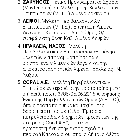
ΖΑΚΥΝΘΟΣ
: Γενικό Προγραμματικό Σχέδιο
(Master Plan) και Μελέτη Περιβαλλοντικών
Επιπτώσεων (Μ.Π.Ε.) Λιμένα Ζακύνθου.
ΛΕΙΨΟΙ
: Μελέτη Περιβαλλοντικών
Επιπτώσεων (Μ.Π.Ε.) : Επέκταση Λιμένα
Λειψών – Κατασκευή Αποβάθρας Ο/Γ
σκαφών στη θέση Καβί Λιμένα Λειψών.
ΗΡΑΚΛΕΙΑ, ΝΑΞΟΣ
: Μελέτη
Περιβαλλοντικών Επιπτώσεων «Εκπόνηση
μελετών για τη νομιμοποίηση των
υφιστάμενων λιμενικών έργων και την
αποκατάσταση ζημιών λιμένα Ηρακλειάς» Ν.
Νάξου.
CORAL A.E.
: Μελέτη Περιβαλλοντικών
Επιπτώσεων αφορά στην τροποποίηση της
υπ’ αριθ. πρωτ. 3786/05.06.2015 Απόφασης
Έγκρισης Περιβαλλοντικών Όρων (Α.Ε.Π.Ο.),
όπως τροποποιήθηκε και ισχύει, της
δραστηριότητας με τίτλο: “Εμπορία
πετρελαιοειδών & χημικών προϊόντων της
εταιρείας Coral Α.Ε.”, που είναι
εγκατεστημένη στην εκτός σχεδίου
περιοχή Καλοχωρίου, στους Δήμους Δέλτα