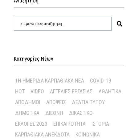
Αναζήτηση
Κατηγορίες Νέων
1Η ΗΜΕΡΊΔΑ ΚΑΡΠΑΘΙΑΚΆ ΝΈΑ
COVID-19
HOT
VIDEO
ΑΓΓΕΛΊΕΣ ΕΡΓΑΣΊΑΣ
ΑΘΛΗΤΙΚΆ
ΑΠΌΔΗΜΟΙ
ΑΠΌΨΕΙΣ
ΔΕΛΤΊΑ ΤΎΠΟΥ
ΔΗΜΟΤΙΚΆ
ΔΙΕΘΝΉ
ΔΙΚΑΣΤΙΚΌ
ΕΚΛΟΓΈΣ 2023
ΕΠΙΚΑΙΡΌΤΗΤΑ
ΙΣΤΟΡΊΑ
ΚΑΡΠΑΘΙΑΚΆ ΑΝΈΚΔΟΤΑ
ΚΟΙΝΩΝΙΚΆ