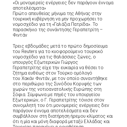
«Οι μονομερείς ενέργειες δεν παράγουν έννομα
αποτελέσματα»
Πρώτο απευθείας μήνυμα της Αθήνας στην
τουρκική κυβέρνηση να μην προχωρήσει το
νομοσχέδιο για τη «Γαλάζια Πατρίδα». Το
παρασκήνιο της συνάντησης Γεραπετρίτη –
Φιντάν
Τρεις εβδομάδες μετά το πρώτο δημοσίευμα
του Reuters για το κυοφορούμενο τουρκικό
νομοσχέδιο για τις θαλάσσιες ζώνες, ο
υπουργός Εξωτερικών Γιώργος
Γεραπετρίτης είχε την ευκαιρία να θέσει το
ζήτημα ευθέως στον Τούρκο ομόλογό
του Χακάν Φιντάν, με τον οποίο συναντήθηκε
στο περιθώριο της Συνόδου Κορυφής των
χωρών της νοτιοανατολικής Ευρώπης στη
Σόφια. Σύμφωνα με πηγές του υπουργείου
Εξωτερικών, ο Γ. Γεραπετρίτης τόνισε στον
συνομιλητή του ότι μονομερείς ενέργειες δεν
παράγουν έννομα αποτελέσματα και δεν
συμβάλλουν στη διατήρηση ήρεμου κλίματος και
ότι η μία και μόνη διαφορά μεταξύ Ελλάδας και
Τουρκίας παραμένει η οριοθέτηση