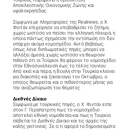
Αποκλειστικής Οικονομικής Ζώνης και
υφαλοκρηπίδας.
Σύμφωνα με πληροφορίες της Realnews, ο Χ.
Φιντάν επιχείρησε να υποβαθμίσει το ζήτημα,
χωρίς ωστόσο να πείσει την ελληνική πλευρά, η
οποία πάντως σχημάτισε την εντύπωση ότι δεν
υπάρχει ακόμα νομοσχέδιο. Αυτό βεβαίως,
όπως λένε διπλωματικές πηγές, μπορεί να
αλλάξει άμεσα, χωρίς ωστόσο να θεωρούν
πιθανό ότι οι Τούρκοι θα φέρουν το νομοσχέδιο
στην Εθνοσυνέλευση έως το τέλος Ιουνίου.
Από εκεί και πέρα, η Βουλή στην Τουρκία κλείνει
για διακοπές και ξανανοίγει τον Οκτώβριο, ο
οποίος θεωρείται και ο πιθανότερος μήνας για
την αναζωπύρωση του θέματος.
Διεθνές Δίκαιο
Σύμφωνα με τουρκικές πηγές, ο Χ. Φιντάν είπε
στον Γ. Γεραπετρίτη πως το νομοσχέδιο
αποτελεί εθνική νομοθεσία και πως η Τουρκία
σέβεται το Διεθνές Δίκαιο και τις αρχές της
καλής γειτονίας. Σε ό,τι αφορά τα δημοσιεύματα