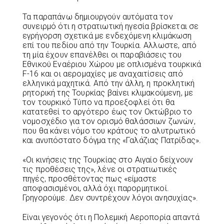
Τα παραπάνω δημιουργούν αυτόματα τον
συνειρμό ότι η στρατιωτική ηγεσία βρίσκεται σε
εγρήγορση σχετικά με ενδεχόμενη κλιμάκωση
επί του πεδίου από την Τουρκία. Αλλωστε, από
τη μία έχουν επανέλθει οι παραβιάσεις του
Εθνικού Εναέριου Χώρου με οπλισμένα τουρκικά
F-16 και οι αερομαχίες με αναχαιτίσεις από
ελληνικά μαχητικά. Από την άλλη, η προκλητική
ρητορική της Τουρκίας βαίνει κλιμακούμενη, με
τον τουρκικό Τύπο να προεξοφλεί ότι θα
κατατεθεί το αργότερο έως τον Οκτώβριο το
νομοσχέδιο για τον ορισμό θαλάσσιων ζωνών,
που θα κάνει νόμο του κράτους το αλυτρωτικό
και ανυπόστατο δόγμα της «Γαλάζιας Πατρίδας».
«Οι κινήσεις της Τουρκίας στο Αιγαίο δείχνουν
τις προθέσεις της», λένε οι στρατιωτικές
πηγές, προσθέτοντας πως «είμαστε
αποφασισμένοι, αλλά όχι παρορμητικοί.
Γρηγορούμε. Δεν συντρέχουν λόγοι ανησυχίας».
Είναι γεγονός ότι η Πολεμική Αεροπορία απαντά