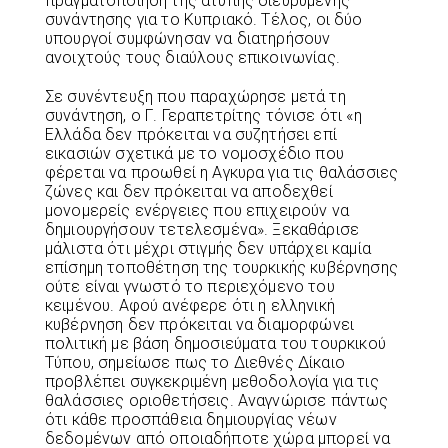
πραγματοποίηση της άτυπης διευρυμένης
συνάντησης για το Κυπριακό. Τέλος, οι δύο
υπουργοί συμφώνησαν να διατηρήσουν
ανοιχτούς τους διαύλους επικοινωνίας.
Σε συνέντευξη που παραχώρησε μετά τη
συνάντηση, ο Γ. Γεραπετρίτης τόνισε ότι «η
Ελλάδα δεν πρόκειται να συζητήσει επί
εικασιών σχετικά με το νομοσχέδιο που
φέρεται να προωθεί η Αγκυρα για τις θαλάσσιες
ζώνες και δεν πρόκειται να αποδεχθεί
μονομερείς ενέργειες που επιχειρούν να
δημιουργήσουν τετελεσμένα». Ξεκαθάρισε
μάλιστα ότι μέχρι στιγμής δεν υπάρχει καμία
επίσημη τοποθέτηση της τουρκικής κυβέρνησης
ούτε είναι γνωστό το περιεχόμενο του
κειμένου. Αφού ανέφερε ότι η ελληνική
κυβέρνηση δεν πρόκειται να διαμορφώνει
πολιτική με βάση δημοσιεύματα του τουρκικού
Τύπου, σημείωσε πως το Διεθνές Δίκαιο
προβλέπει συγκεκριμένη μεθοδολογία για τις
θαλάσσιες οριοθετήσεις. Αναγνώρισε πάντως
ότι κάθε προσπάθεια δημιουργίας νέων
δεδομένων από οποιαδήποτε χώρα μπορεί να