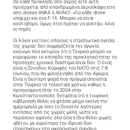
σε κάθε πρόκληση από αέρος είτε αυτή
προέρχεται από επανδρωμένα αεροσκάφη είτε
από drones ANKA ή AKINCI. «Για κάθε drone
υπάρχει και ένα F-16. Μπορεί να είναι
κοστοβόρο, όμως έτσι πρέπει να γίνεται», λένε
οι πηγές.
Οι λόγοι για τους οποίους η στρατιωτική ηγεσία
της χώρας δεν συμμερίζεται την αγωνία
εκείνων που εκτιμούν ότι η Τουρκία μπορεί να
κορυφώσει το επίπεδο της προκλητικότητας το
προσεχές χρονικό διάστημα είναι δύο. Ο ένας
είναι η Σύνοδος Κορυφής του ΝΑΤΟ στις 7-8
Ιουλίου, που θα φιλοξενηθεί από την Αγκυρα.
Είναι η δεύτερη φορά που πραγματοποιείται
στην Τουρκία τα τελευταία χρόνια, καθώς η
προηγούμενη ήταν το 2004 στην
Κωνσταντινούπολη. Εκτιμάται ότι η τουρκική
κυβέρνηση θέλει να φτάσει μέχρι εκείνη την
ημερομηνία με όσο το δυνατόν λιγότερες
εντάσεις από τις χώρες-μέλη, ώστε να
περάσουν αφενός όλα όσα η ίδια θέλει χωρίς
«βέτο», με κυριότερο την ίδρυση δύο
στρατηγείων στα μικρασιατικά παράλια.