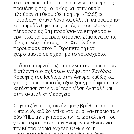
του τουρκικού Τύπου -που πήγαν στα άκρα τις
προθέσεις της Τουρκίας και στην ουσία
μιλούσαν για θεσμοθέτηση της «Γαλάζιας
Πατρίδας»- έκανε λόγο για ελλιπή πληροφόρηση
και παραδέχθηκε πως αυτές οι εσφαλμένες
πληροφορίες θα μπορούσαν να επηρεάσουν
αρνητικά τις διμερείς σχέσεις. Σύμφωνα με τις
ίδιες πηγές, πάντως, ο Χ. Φιντάν δεν
παρουσίασε στον Γ. Γεραπετρίτη κάτι
χειροπιαστό σε σχέση με το νομοσχέδιο.
Οι δύο υπουργοί συζήτησαν για την πορεία των
διατλαντικών σχέσεων ενόψει της Συνόδου
Κορυφής του Ιουλίου, στην Αγκυρα, καθώς και
για τις περιφερειακές εξελίξεις, με έμφαση την
κατάσταση στην ευρύτερη Μέση Ανατολή και
στην ανατολική Μεσόγειο.
Στην ατζέντα της συνάντησης βρέθηκε και το
Κυπριακό, καθώς επίκεινται οι συναντήσεις των
δύο ΥΠΕΞ με την προσωπική απεσταλμένη του
γενικού γραμματέα των Ηνωμένων Εθνών για
την Κύπρο Μαρία Ανχελα Ολγκίν και η