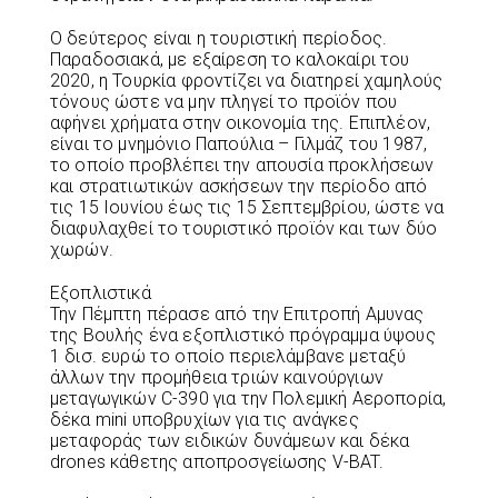
Ο δεύτερος είναι η τουριστική περίοδος.
Παραδοσιακά, με εξαίρεση το καλοκαίρι του
2020, η Τουρκία φροντίζει να διατηρεί χαμηλούς
τόνους ώστε να μην πληγεί το προϊόν που
αφήνει χρήματα στην οικονομία της. Επιπλέον,
είναι το μνημόνιο Παπούλια – Γιλμάζ του 1987,
το οποίο προβλέπει την απουσία προκλήσεων
και στρατιωτικών ασκήσεων την περίοδο από
τις 15 Ιουνίου έως τις 15 Σεπτεμβρίου, ώστε να
διαφυλαχθεί το τουριστικό προϊόν και των δύο
χωρών.
Εξοπλιστικά
Την Πέμπτη πέρασε από την Επιτροπή Αμυνας
της Βουλής ένα εξοπλιστικό πρόγραμμα ύψους
1 δισ. ευρώ το οποίο περιελάμβανε μεταξύ
άλλων την προμήθεια τριών καινούργιων
μεταγωγικών C-390 για την Πολεμική Αεροπορία,
δέκα mini υποβρυχίων για τις ανάγκες
μεταφοράς των ειδικών δυνάμεων και δέκα
drones κάθετης αποπροσγείωσης V-BAT.