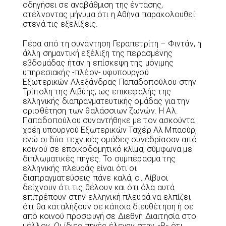
οδηγήσει σε αναβάθμιση της έντασης,
στέλνοντας μήνυμα ότι η Αθήνα παρακολουθεί
στενά τις εξελίξεις.
Πέρα από τη συνάντηση Γεραπετρίτη – Φιντάν, η
άλλη σημαντική εξέλιξη της περασμένης
εβδομάδας ήταν η επίσκεψη της μόνιμης
υπηρεσιακής -πλέον- υφυπουργού
Εξωτερικών Αλεξάνδρας Παπαδοπούλου στην
Τρίπολη της Λιβύης, ως επικεφαλής της
ελληνικής διαπραγματευτικής ομάδας για την
οριοθέτηση των θαλάσσιων ζωνών. Η Αλ.
Παπαδοπούλου συναντήθηκε με τον ασκούντα
χρέη υπουργού Εξωτερικών Ταχέρ Αλ Μπαούρ,
ενώ οι δύο τεχνικές ομάδες συνεδρίασαν από
κοινού σε εποικοδομητικό κλίμα, σύμφωνα με
διπλωματικές πηγές. Το συμπέρασμα της
ελληνικής πλευράς είναι ότι οι
διαπραγματεύσεις πάνε καλά, οι Λίβυοι
δείχνουν ότι τις θέλουν και ότι όλα αυτά
επιτρέπουν στην ελληνική πλευρά να ελπίζει
ότι θα καταλήξουν σε κάποια διευθέτηση ή σε
από κοινού προσφυγή σε Διεθνή Διαιτησία στο
μέλλον. Οι ίδιες πηγές έλεγαν στην «R» ότι