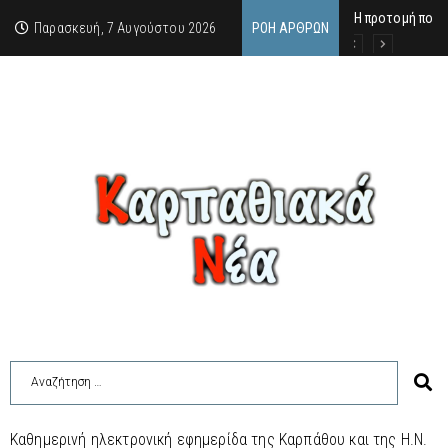
Η προτομή που 
Ο αιώνιος έφηβ
Δικαστική απόφ
Παρασκευή, 7 Αυγούστου 2026
ΡΟΉ ΆΡΘΡΩΝ
Καθημερινή ηλεκτρονική εφημερίδα της Καρπάθου και της Η.Ν.