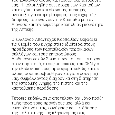
του Συλλόγου καθώς και πολλοί συμπατριώτες
μας. Η πολυπληθής συμμετοχή των Καρπαθίων
και η αγάπη των κατοίκων της περιοχής
ανέδειξε, για ακόμη μία φορά, τους ισχυρούς
δεσμούς που ενώνουν την Κάρπαθο με τον
Διόνυσο και την ευρύτερη καρπαθιακή κοινότητα
της Αττικής.
Ο Σύλλογος Απανταχού Καρπαθίων εκφράζει
τις θερμές του ευχαριστίες ιδιαίτερα στους
προέδρους των καρπαθιακών παροικιακών
συλλόγων και τους εκπροσώπους
Δωδεκανησιακών Σωματείων που συμμετείχαν
στον εορτασμό, στους μουσικούς του ΟΚΝ για
την εθελοντική τους προσφορά, καθώς και σε
όλους όσοι παραβρέθηκαν και γιόρτασαν μαζί
μας, συμβάλλοντας διαχρονικά στη διατήρηση
της ιστορικής μνήμης, της πίστης και της
καρπαθιακής παράδοσης.
Τέτοιες εκδηλώσεις αποτελούν όχι μόνο πράξη
τιμής προς τους προγόνους μας, αλλά και
ευκαιρία ενότητας, συνέχειας και μετάδοσης
της πολιτιστικής μας κληρονομιάς στις