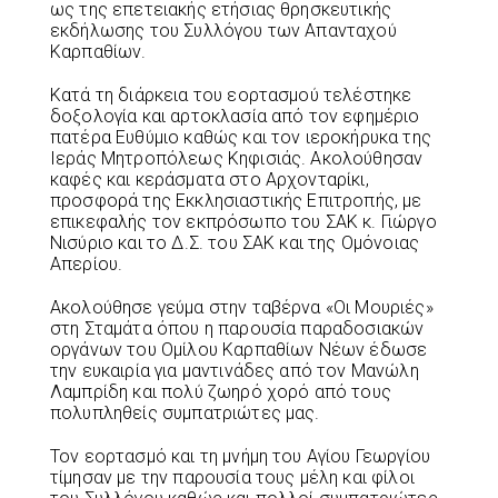
ως της επετειακής ετήσιας θρησκευτικής
εκδήλωσης του Συλλόγου των Απανταχού
Καρπαθίων.
Κατά τη διάρκεια του εορτασμού τελέστηκε
δοξολογία και αρτοκλασία από τον εφημέριο
πατέρα Ευθύμιο καθώς και τον ιεροκήρυκα της
Ιεράς Μητροπόλεως Κηφισιάς. Ακολούθησαν
καφές και κεράσματα στο Αρχονταρίκι,
προσφορά της Εκκλησιαστικής Επιτροπής, με
επικεφαλής τον εκπρόσωπο του ΣΑΚ κ. Γιώργο
Νισύριο και το Δ.Σ. του ΣΑΚ και της Ομόνοιας
Απερίου.
Ακολούθησε γεύμα στην ταβέρνα «Οι Μουριές»
στη Σταμάτα όπου η παρουσία παραδοσιακών
οργάνων του Ομίλου Καρπαθίων Νέων έδωσε
την ευκαιρία για μαντινάδες από τον Μανώλη
Λαμπρίδη και πολύ ζωηρό χορό από τους
πολυπληθείς συμπατριώτες μας.
Τον εορτασμό και τη μνήμη του Αγίου Γεωργίου
τίμησαν με την παρουσία τους μέλη και φίλοι