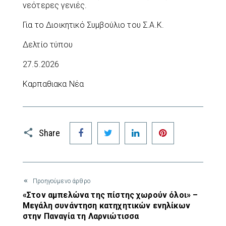
νεότερες γενιές.
Για το Διοικητικό Συμβούλιο του Σ.Α.Κ.
Δελτίο τύπου
27.5.2026
Καρπαθιακα Νέα
Facebook
Twitter
LinkedIn
Pinterest
Share
Προηγούμενο άρθρο
«Στον αμπελώνα της πίστης χωρούν όλοι» –
Μεγάλη συνάντηση κατηχητικών ενηλίκων
στην Παναγία τη Λαρνιώτισσα