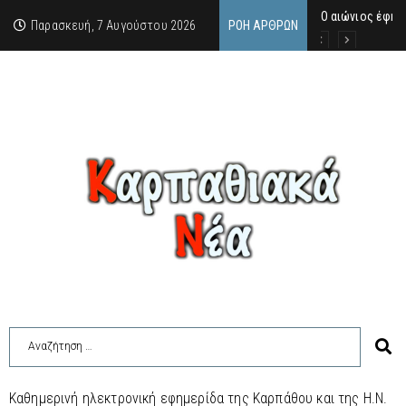
Ο αιώνιος έφηβ
Δικαστική απόφ
Άμεση κινητοπο
Παρασκευή, 7 Αυγούστου 2026
ΡΟΉ ΆΡΘΡΩΝ
Καθημερινή ηλεκτρονική εφημερίδα της Καρπάθου και της Η.Ν.