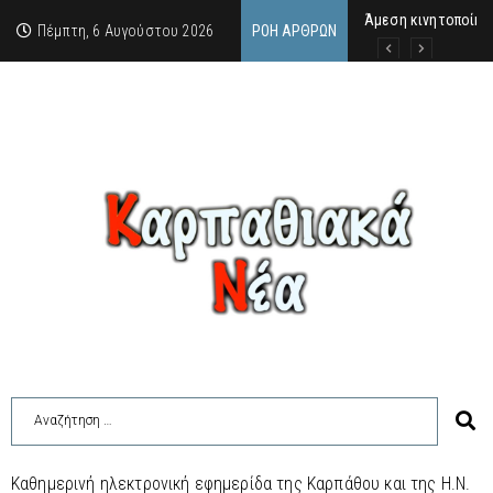
Άμεση κινητοποίησ
Στο πανηγύρι του Χ
ΣΥΝΑΥΛΙΑ ΜΑΡΙΟΥ 
Πέμπτη, 6 Αυγούστου 2026
ΡΟΉ ΆΡΘΡΩΝ
Καθημερινή ηλεκτρονική εφημερίδα της Καρπάθου και της Η.Ν.