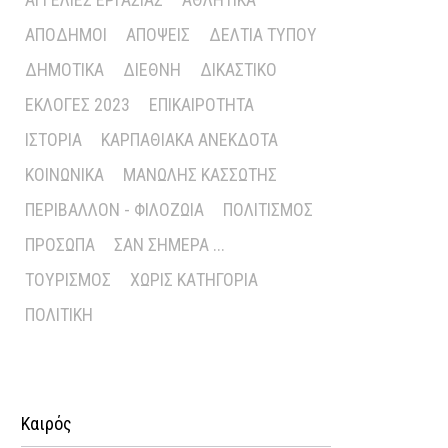
ΑΠΌΔΗΜΟΙ
ΑΠΌΨΕΙΣ
ΔΕΛΤΊΑ ΤΎΠΟΥ
ΔΗΜΟΤΙΚΆ
ΔΙΕΘΝΉ
ΔΙΚΑΣΤΙΚΌ
ΕΚΛΟΓΈΣ 2023
ΕΠΙΚΑΙΡΌΤΗΤΑ
ΙΣΤΟΡΊΑ
ΚΑΡΠΑΘΙΑΚΆ ΑΝΈΚΔΟΤΑ
ΚΟΙΝΩΝΙΚΆ
ΜΑΝΏΛΗΣ ΚΑΣΣΏΤΗΣ
ΠΕΡΙΒΆΛΛΟΝ - ΦΙΛΟΖΩΊΑ
ΠΟΛΙΤΙΣΜΌΣ
ΠΡΌΣΩΠΑ
ΣΑΝ ΣΉΜΕΡΑ ...
ΤΟΥΡΙΣΜΌΣ
ΧΩΡΊΣ ΚΑΤΗΓΟΡΊΑ
ΠΟΛΙΤΙΚΉ
Καιρός