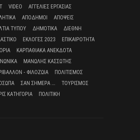
T
VIDEO
ΑΓΓΕΛΊΕΣ ΕΡΓΑΣΊΑΣ
ΛΗΤΙΚΆ
ΑΠΌΔΗΜΟΙ
ΑΠΌΨΕΙΣ
ΛΤΊΑ ΤΎΠΟΥ
ΔΗΜΟΤΙΚΆ
ΔΙΕΘΝΉ
ΚΑΣΤΙΚΌ
ΕΚΛΟΓΈΣ 2023
ΕΠΙΚΑΙΡΌΤΗΤΑ
ΤΟΡΊΑ
ΚΑΡΠΑΘΙΑΚΆ ΑΝΈΚΔΟΤΑ
ΙΝΩΝΙΚΆ
ΜΑΝΏΛΗΣ ΚΑΣΣΏΤΗΣ
ΡΙΒΆΛΛΟΝ - ΦΙΛΟΖΩΊΑ
ΠΟΛΙΤΙΣΜΌΣ
ΌΣΩΠΑ
ΣΑΝ ΣΉΜΕΡΑ ...
ΤΟΥΡΙΣΜΌΣ
ΡΊΣ ΚΑΤΗΓΟΡΊΑ
ΠΟΛΙΤΙΚΉ