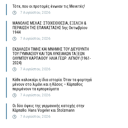
Τότε, που οι προτομές ένωναν τις Μενετές!
7 Αυγούστου, 2026
MΑΝΟΛΗΣ ΜΕΛΑΣ: ΣΤΟΙΧΕΙΟΘΕΣΙΑ, ΕΞΕΛΙΞΗ &
ΠΕΡΑΙΩΣΗ ΤΗΣ ΕΠΑΝΑΣΤΑΣΗΣ 5ης Οκτωβρίου
1944
7 Αυγούστου, 2026
ΕΚΔΗΛΩΣΗ ΤΙΜΗΣ ΚΑΙ ΜΝΗΜΗΣ ΤΟΥ ΔΙΕΥΘΥΝΤΗ
ΤΟΥ ΓΥΜΝΑΣΙΟΥ ΚΑΙ ΤΩΝ ΛΥΚΕΙΑΚΩΝ ΤΑΞΕΩΝ
ΟΛΥΜΠΟΥ ΚΑΡΠΑΘΟΥ ΗΛΙΑ ΓΕΩΡ. ΛΙΓΝΟΥ (1961-
2024)
7 Αυγούστου, 2026
Κάθε καλοκαίρι η ίδια ιστορία: Όταν τα φορτηγά
μένουν στο λιμάνι και η Κάσος – Κάρπαθος
περιμένουν τα εμπορεύματα
7 Αυγούστου, 2026
Οι δύο όψεις της γερμανικής κατοχής στην
Κάρπαθο: Hans Vogeler και Stolzmann
7 Αυγούστου, 2026