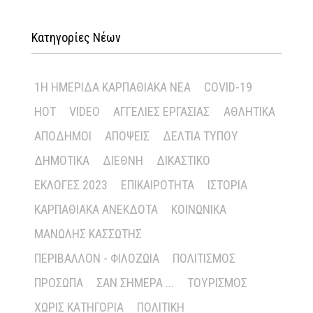
Κατηγορίες Νέων
1Η ΗΜΕΡΊΔΑ ΚΑΡΠΑΘΙΑΚΆ ΝΈΑ
COVID-19
HOT
VIDEO
ΑΓΓΕΛΊΕΣ ΕΡΓΑΣΊΑΣ
ΑΘΛΗΤΙΚΆ
ΑΠΌΔΗΜΟΙ
ΑΠΌΨΕΙΣ
ΔΕΛΤΊΑ ΤΎΠΟΥ
ΔΗΜΟΤΙΚΆ
ΔΙΕΘΝΉ
ΔΙΚΑΣΤΙΚΌ
ΕΚΛΟΓΈΣ 2023
ΕΠΙΚΑΙΡΌΤΗΤΑ
ΙΣΤΟΡΊΑ
ΚΑΡΠΑΘΙΑΚΆ ΑΝΈΚΔΟΤΑ
ΚΟΙΝΩΝΙΚΆ
ΜΑΝΏΛΗΣ ΚΑΣΣΏΤΗΣ
ΠΕΡΙΒΆΛΛΟΝ - ΦΙΛΟΖΩΊΑ
ΠΟΛΙΤΙΣΜΌΣ
ΠΡΌΣΩΠΑ
ΣΑΝ ΣΉΜΕΡΑ ...
ΤΟΥΡΙΣΜΌΣ
ΧΩΡΊΣ ΚΑΤΗΓΟΡΊΑ
ΠΟΛΙΤΙΚΉ