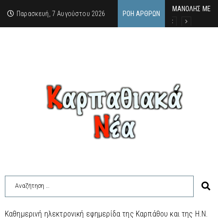
MΑΝΟΛΗΣ ΜΕΛΑΣ
ΕΚΔΗΛΩΣΗ ΤΙΜΗ
Κάθε καλοκαίρι 
Παρασκευή, 7 Αυγούστου 2026
ΡΟΉ ΆΡΘΡΩΝ
Καθημερινή ηλεκτρονική εφημερίδα της Καρπάθου και της Η.Ν.