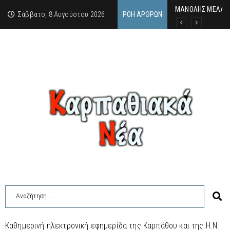
MΑΝΟΛΗΣ ΜΕΛΑΣ: 
ΕΚΔΗΛΩΣΗ ΤΙΜΗΣ 
Κάθε καλοκαίρι η 
Σάββατο, 8 Αυγούστου 2026
ΡΟΉ ΆΡΘΡΩΝ
Καθημερινή ηλεκτρονική εφημερίδα της Καρπάθου και της Η.Ν.