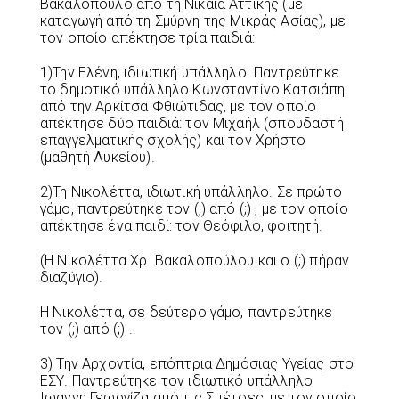
Βακαλόπουλο από τη Νίκαια Αττικής (με
καταγωγή από τη Σμύρνη της Μικράς Ασίας), με
τον οποίο απέκτησε τρία παιδιά:
1)Την Ελένη, ιδιωτική υπάλληλο. Παντρεύτηκε
το δημοτικό υπάλληλο Κωνσταντίνο Κατσιάπη
από την Αρκίτσα Φθιώτιδας, με τον οποίο
απέκτησε δύο παιδιά: τον Μιχαήλ (σπουδαστή
επαγγελματικής σχολής) και τον Χρήστο
(μαθητή Λυκείου).
2)Τη Νικολέττα, ιδιωτική υπάλληλο. Σε πρώτο
γάμο, παντρεύτηκε τον (;) από (;) , με τον οποίο
απέκτησε ένα παιδί: τον Θεόφιλο, φοιτητή.
(Η Νικολέττα Χρ. Βακαλοπούλου και ο (;) πήραν
διαζύγιο).
Η Νικολέττα, σε δεύτερο γάμο, παντρεύτηκε
τον (;) από (;) .
3) Την Αρχοντία, επόπτρια Δημόσιας Υγείας στο
ΕΣΥ. Παντρεύτηκε τον ιδιωτικό υπάλληλο
Ιωάννη Γεωργίζα από τις Σπέτσες, με τον οποίο