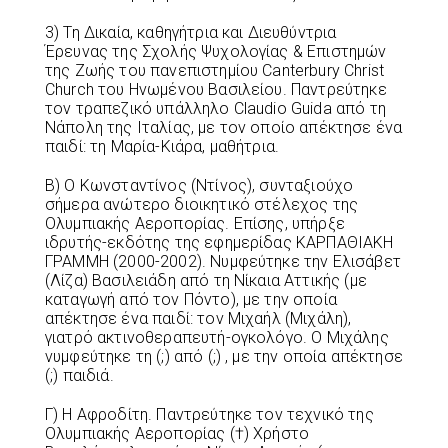
3) Τη Δικαία, καθηγήτρια και Διευθύντρια
Έρευνας της Σχολής Ψυχολογίας & Επιστημών
της Ζωής του πανεπιστημίου Canterbury Christ
Church του Ηνωμένου Βασιλείου. Παντρεύτηκε
τον τραπεζικό υπάλληλο Claudio Guida από τη
Νάπολη της Ιταλίας, με τον οποίο απέκτησε ένα
παιδί: τη Μαρία-Κιάρα, μαθήτρια.
Β) Ο Κωνσταντίνος (Ντίνος), συνταξιούχο
σήμερα ανώτερο διοικητικό στέλεχος της
Ολυμπιακής Αεροπορίας. Επίσης, υπήρξε
ιδρυτής-εκδότης της εφημερίδας ΚΑΡΠΑΘΙΑΚΗ
ΓΡΑΜΜΗ (2000-2002). Νυμφεύτηκε την Ελισάβετ
(Λίζα) Βασιλειάδη από τη Νίκαια Αττικής (με
καταγωγή από τον Πόντο), με την οποία
απέκτησε ένα παιδί: τον Μιχαήλ (Μιχάλη),
γιατρό ακτινοθεραπευτή-ογκολόγο. Ο Μιχάλης
νυμφεύτηκε τη (;) από (;) , με την οποία απέκτησε
(;) παιδιά.
Γ) Η Αφροδίτη. Παντρεύτηκε τον τεχνικό της
Ολυμπιακής Αεροπορίας (†) Χρήστο