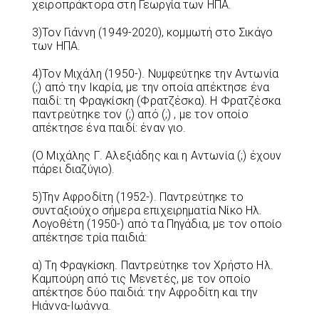
χειροπράκτορα στη Γεωργία των ΗΠΑ.
3)Τον Γιάννη (1949-2020), κομμωτή στο Σικάγο
των ΗΠΑ.
4)Τον Μιχάλη (1950-). Νυμφεύτηκε την Αντωνία
(;) από την Ικαρία, με την οποία απέκτησε ένα
παιδί: τη Φραγκίσκη (Φρατζέσκα). Η Φρατζέσκα
παντρεύτηκε τον (;) από (;) , με τον οποίο
απέκτησε ένα παιδί: έναν γιο.
(Ο Μιχάλης Γ. Αλεξιάδης και η Αντωνία (;) έχουν
πάρει διαζύγιο).
5)Την Αφροδίτη (1952-). Παντρεύτηκε το
συνταξιούχο σήμερα επιχειρηματία Νίκο Ηλ.
Λογοθέτη (1950-) από τα Πηγάδια, με τον οποίο
απέκτησε τρία παιδιά:
α) Τη Φραγκίσκη. Παντρεύτηκε τον Χρήστο Ηλ.
Καμπούρη από τις Μενετές, με τον οποίο
απέκτησε δύο παιδιά: την Αφροδίτη και την
Ηιάννα-Ιωάννα.