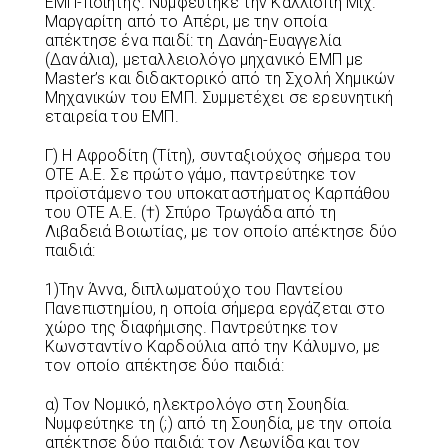
ΕΜΠ-ποιητής. Νυμφεύτηκε την Καλλιόπη Μιχ.
Μαργαρίτη από το Απέρι, με την οποία
απέκτησε ένα παιδί: τη Δανάη-Ευαγγελία
(Δανάλια), μεταλλειολόγο μηχανικό ΕΜΠ με
Master’s και διδακτορικό από τη Σχολή Χημικών
Μηχανικών του ΕΜΠ. Συμμετέχει σε ερευνητική
εταιρεία του ΕΜΠ.
Γ) Η Αφροδίτη (Τίτη), συνταξιούχος σήμερα του
ΟΤΕ Α.Ε. Σε πρώτο γάμο, παντρεύτηκε τον
προϊστάμενο του υποκαταστήματος Καρπάθου
του ΟΤΕ Α.Ε. (†) Σπύρο Τρωγάδα από τη
Λιβαδειά Βοιωτίας, με τον οποίο απέκτησε δύο
παιδιά:
1)Την Άννα, διπλωματούχο του Παντείου
Πανεπιστημίου, η οποία σήμερα εργάζεται στο
χώρο της διαφήμισης. Παντρεύτηκε τον
Κωνσταντίνο Καρδούλια από την Κάλυμνο, με
τον οποίο απέκτησε δύο παιδιά:
α) Τον Νομικό, ηλεκτρολόγο στη Σουηδία.
Νυμφεύτηκε τη (;) από τη Σουηδία, με την οποία
απέκτησε δύο παιδιά: τον Λεωνίδα και τον