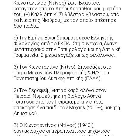
Κωνσταντίνος (Ντίνος) Σωτ. Βλαστός,
καταγόταν από το Απέρι Καρπάθου και η μητέρα
του, (+) Καλλιόπη Κ. Συλβέστρου-Βλαστού, από
τα Νικιά της Νισύρου], με τον οποίο απέκτησε
δύο παιδιά:
α) Την Ειρήνη. Είναι διπωματούχος Ελληνικής
Φιλολογίας από το ΕΚΠΑ. Στη συνέχεια, έκανε
μεταπτυχιακά στην Παπυρολογία και τη Λατινική
Γραμματεία. Σήμερα εργάζεται ως φιλόλογος.
β) Τον Κωνσταντίνο (Ντίνο). Σπουδάζει στο
Τμήμα Μηχανικών Πληροφορικής & Η/Υ του
Πανεπιστημίου Δυτικής Αττικής (ΠΑΔΑ).
2) Τον Σεραφείμ, γιατρό καρδιολόγο στον
Πειραιά. Νυμφεύτηκε τη βιολόγο Αθηνά
Τσιάτσου από τον Πειραιά, με την οποία
απέκτησε ένα παιδί: τον Μιχαήλ (2013-), μαθητή
Δημοτικού.
Β) Ο Κωνσταντίνος (Ντίνος) (1940-),
συνταξιούχος σήμερα πολιτικός μηχανικός