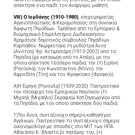
απέκτησε ένα παιδί: τον Ανάργυρο, μαθητή.
VIII
) Ο Ιορδάνης (1910-1980)
, επιχειρηματίας
Αγγειοπλαστικής & Κεραμοποιίας στη συνοικία
Άφφωτη Πηγαδίων. Τιμήθηκε από το Εμπορικό &
Βιομηχανικό Επιμελητήριο Δωδεκανήσου.
Χρημάτισε δημοτικός σύμβουλος Πηγαδίων
Καρπάθου. Νυμφεύτηκε τη μοδίστρα Άννα
(Αννίτσα) Φρ. Αντιμησιάρη (1913-2002) από τα
Πηγάδια (με καταγωγή από το Απέρι), με την
οποία απέκτησε τέσσερα παιδιά: την (†) Ειρήνη
(Ρηνούλα), τον Κωνσταντίνο (Ντίνο), την
Αφροδίτη (Τίτη) και τον Φραγκίσκο (Φραγκιό).
Α)Η Ειρήνη (Ρηνούλα) (1939-2020). Παντρεύτηκε
τον πλοίαρχο του Εμπορικού Ναυτικού (†)
Μιχαήλ (Μιχαήλο) Σεραφείμ Χατζηγεωργίου από
τα Πηγάδια, με τον οποίο απέκτησε δύο παιδιά:
1)Την Άννα, συνταξιούχο σήμερα καθηγήτρια
Αγγλικών. Παντρεύτηκε το συνταξιούχο σήμερα
οικονομολόγο με σπουδές στο MIT των ΗΠΑ
Αθανάσιο Κ. Βλαστό [ο πατέρας του, (+)