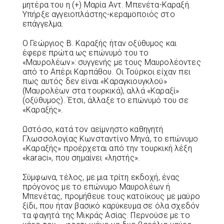
μητέρα του η (+) Μαρία Αντ. Μπενέτα-Καραξή.
Υπήρξε αγγειοπλάστης-κεραμοποιός στο
επάγγελμα.
Ο Γεώργιος Β. Καραξής ήταν οξύθυμος και
έφερε πρώτα ως επώνυμό του το
«Μαυρολέων»: συγγενής με τους Μαυρολέοντες
από το Απέρι Καρπάθου. Οι Τούρκοι είχαν πει
πως αυτός δεν είναι «Καραγκιουγκλού»
(Μαυρολέων στα τουρκικά), αλλά «Καραξί»
(οξύθυμος). Έτσι, άλλαξε το επώνυμό του σε
«Καραξής».
Ωστόσο, κατά τον αείμνηστο καθηγητή
Γλωσσολογίας Κωνσταντίνο Μηνά, το επώνυμο
«Καραξής» προέρχεται από την τουρκική λέξη
«karaci», που σημαίνει «ληστής».
Σύμφωνα, τέλος, με μια τρίτη εκδοχή, ένας
πρόγονος με το επώνυμο Μαυρολέων ή
Μπενέτας, προμήθευε τους κατοίκους με μαύρο
ξίδι, που ήταν βασικό καρύκευμα σε όλα σχεδόν
τα φαγητά της Μικράς Ασίας. Περνούσε με το