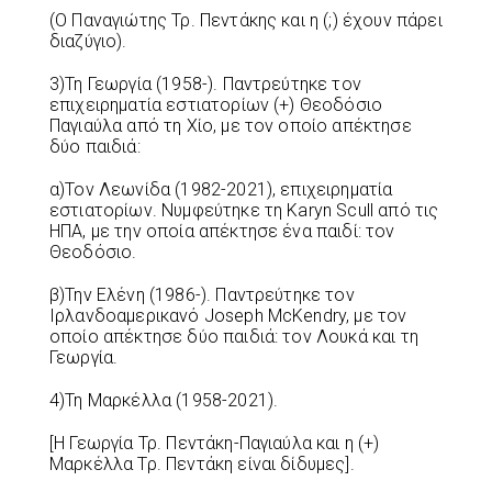
(Ο Παναγιώτης Τρ. Πεντάκης και η (;) έχουν πάρει
διαζύγιο).
3)Τη Γεωργία (1958-). Παντρεύτηκε τον
επιχειρηματία εστιατορίων (+) Θεοδόσιο
Παγιαύλα από τη Χίο, με τον οποίο απέκτησε
δύο παιδιά:
α)Τον Λεωνίδα (1982-2021), επιχειρηματία
εστιατορίων. Νυμφεύτηκε τη Karyn Scull από τις
ΗΠΑ, με την οποία απέκτησε ένα παιδί: τον
Θεοδόσιο.
β)Την Ελένη (1986-). Παντρεύτηκε τον
Ιρλανδοαμερικανό Joseph McKendry, με τον
οποίο απέκτησε δύο παιδιά: τον Λουκά και τη
Γεωργία.
4)Τη Μαρκέλλα (1958-2021).
[Η Γεωργία Τρ. Πεντάκη-Παγιαύλα και η (+)
Μαρκέλλα Τρ. Πεντάκη είναι δίδυμες].