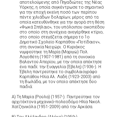
αποτελούμενης από Πηγαδιώτες της Νέας
Υόρκης, η οποία συγκέντρωσε το σημαντικό
για την εποχή εκείνη ποσό των περίπου
πέντε χιλιάδων δολαρίων, μέρος από τα
οποία κατευθύνθηκε για την αγορά στη θέση
«Φωκά Σπήλαιο», του υπόλοιπου οικοπέδου
στο οποίο στη συνέχεια ανεγέρθηκε κτίριο,
στο οποίο στεγάζεται σήμερα το 1ο
Δημοτικό Σχολείο Καρπάθου «Ποτίδαιον»,
στη συνοικία Νιοχώρι. Ο Κυριάκος
νυμφεύτηκε τη Μαρία (Μαριγώ) Πολ.
Λογοθέτη (1907-1981) από τη συνοικία
Βαλαντού Απερίου, με την οποία απέκτησε
ένα παιδί: την Ευαγγελία (Έβελη) (1936-). Η
Έβελη παντρεύτηκε το συμβολαιογράφο
Καρπάθου Ηλία Αλ. Λαδή (1923-2003) από
τη Βωλάδα, με τον οποίο απέκτησε δύο
παιδιά:
Α) Τη Μαρία (Ρούλα) (1957-). Παντρεύτηκε τον
αρχιτέκτονα μηχανικό-πολεοδόμο Ηλία Νικολ.
Χατζηνικόλα (1951-2009) από την Αρκάσα.
Β) Τον Αλέξανδρο (Αλέκο) (1959-),