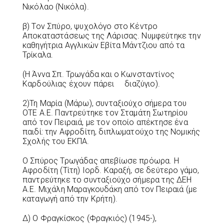
Νικόλαο (Νικόλα).
β) Τον Σπύρο, ψυχολόγο στο Κέντρο
Αποκαταστάσεως της Λάρισας. Νυμφεύτηκε την
καθηγήτρια Αγγλικών Εβίτα Μάντζιου από τα
Τρίκαλα.
(Η Άννα Σπ. Τρωγάδα και ο Κωνσταντίνος
Καρδούλιας έχουν πάρει διαζύγιο).
2)Τη Μαρία (Μάρω), συνταξιούχο σήμερα του
ΟΤΕ Α.Ε. Παντρεύτηκε τον Σταμάτη Σωτηρίου
από τον Πειραιά, με τον οποίο απέκτησε ένα
παιδί: την Αφροδίτη, διπλωματούχο της Νομικής
Σχολής του ΕΚΠΑ.
Ο Σπύρος Τρωγάδας απεβίωσε πρόωρα. Η
Αφροδίτη (Τίτη) Ιορδ. Καραξή, σε δεύτερο γάμο,
παντρεύτηκε το συνταξιούχο σήμερα της ΔΕΗ
Α.Ε. Μιχάλη Μαραγκουδάκη από τον Πειραιά (με
καταγωγή από την Κρήτη).
Δ) Ο Φραγκίσκος (Φραγκιός) (1945-),