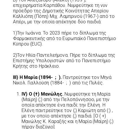
επιχειρηματία Καρπάθου. Νυμφεύτηκε τη νυν
πρόεδρο της Δημοτικής Κοινότητας Απερίου
Καλλιόπη (Πόπη) Μιχ. Λαμπρινού (1967-) από το
Απέρι, με την οποία απέκτησε δύο παιδιά:
1)Την Ιωάννα. Το 2023 πήρε το δίπλωμα της
Φαρμακευτικής από το Ευρωπαϊκό Πανεπιστήμιο
Κύπρου (EUC).
2)Τον Ηλία-Παντελεήμονα. Πήρε το δίπλωμα της
Επιστήμης Υπολογιστών από το Πανεπιστήμιο
Κρήτης στο Ηράκλειο.
III
) Η Μαρία (1894- ; ).
Παντρεύτηκε τον Μηνά
Νικολ. Γιαλλούση (1884- ; ) από τις Πυλές.
IV
) Ο (†) Μανώλης.
Νυμφεύτηκε τη Μαρία
(Μαίρη) (;) από την Πελοπόννησοο, με την
οποία απέκτησε ένα παιδί: την Ελένη. Η
Ελένη παντρεύτηκε τον (;) Καριώτη από (:) ,
με τον οποίο απέκτησε (;) παιδιά. [Ο ( +)
Μανώλης Κ. Καραξής και η Μαρία (Μαίρη) (;)
πήραν διαζύγιο].