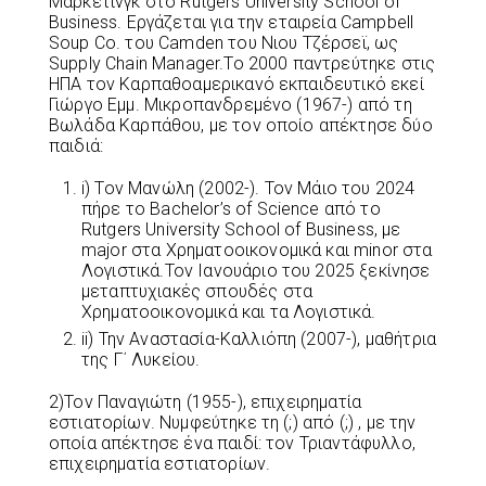
Μάρκετινγκ στο Rutgers University School of
Business. Εργάζεται για την εταιρεία Campbell
Soup Co. του Camden του Νιου Τζέρσεϊ, ως
Supply Chain Manager.Το 2000 παντρεύτηκε στις
ΗΠΑ τον Καρπαθοαμερικανό εκπαιδευτικό εκεί
Γιώργο Εμμ. Μικροπανδρεμένο (1967-) από τη
Βωλάδα Καρπάθου, με τον οποίο απέκτησε δύο
παιδιά:
i) Τον Μανώλη (2002-). Τον Μάιο του 2024
πήρε το Bachelor’s of Science από το
Rutgers University School of Business, με
major στα Χρηματοοικονομικά και minor στα
Λογιστικά.Τον Ιανουάριο του 2025 ξεκίνησε
μεταπτυχιακές σπουδές στα
Χρηματοοικονομικά και τα Λογιστικά.
ii) Την Αναστασία-Καλλιόπη (2007-), μαθήτρια
της Γ΄ Λυκείου.
2)Τον Παναγιώτη (1955-), επιχειρηματία
εστιατορίων. Νυμφεύτηκε τη (;) από (;) , με την
οποία απέκτησε ένα παιδί: τον Τριαντάφυλλο,
επιχειρηματία εστιατορίων.