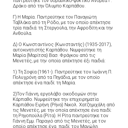
παντρεύτηκε τον υδραυλικό-ψυκτικό Ανδρέα Γ.
Δράκο από την Όλυμπο Καρπάθου.
Γ) Η Μαρία. Παντρεύτηκε τον Παναγιώτη
Ταβλάκα από τη Ρόδο, με τον οποίο απέκτησε
τρία παιδιά: τη Στεργούλα, την Αφροδίτη και την
Ανθούλα.
Δ) Ο Κωνσταντίνος (Κωνσταντής) (1935-2017),
αυτοκινητιστής Καρπάθου. Νυμφεύτηκε τη
Μαρία (Μαρίτσα) Βασ. Φράγκου από τις
Μενετές, με την οποία απέκτησε έξι παιδιά:
1) Τη Σοφία (1961-). Παντρεύτηκε τον Ιωάννη Π.
Πολυχρόνη από τα Πηγάδια, με τον οποίο
απέκτησε ένα παιδί: τη Μαρία.
2)Τον Γιάννη, εργολάβο οικοδομών στην
Κάρπαθο. Νυμφεύτηκε την επιχειρηματία
Καρπάθου Ειρήνη (Ρήνα) Νικολ. Χατζημιχάλη από
τις Μενετές, με την οποία απέκτησε ένα παιδί:
τη Ρηγοπούλα (Ρίτα). Η Ρίτα παντρεύτηκε τον
Γιάννη Εμμ. Παραγιό από τις Μενετές, με τον
οποίο απέκτησε ένα παιδί: τον Μανώλη.