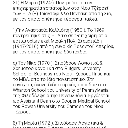
ΣΤ) Η Μαρία (1924-). Παντρεύτηκε τον
επιχειρηματία εστιατορίων στο Νιου Τζέρσεϊ
των ΗΠΑ (+) Τριαντάφυλλο Πεντάκη από τη Χίο,
με τον οποίο απέκτησε τέσσερα παιδιά:
1)Την Αναστασία-Καλλιόπη (1950-). Το 1969
παντρεύτηκε στις ΗΠΑ το σεφ-επιχειρηματία
εστιατορίων εκεί Μιχάλη Πολ. Σταματιάδη
(1947-2016) από τη συνοικία Βαλαντού Απερίου,
με τον οποίο απέκτησε δύο παιδιά:
α) Τον Νίκο (1970-). Σπούδασε Λογιστικά &
Χρηματοοικονομικά στο Rutgers University
School of Business του Νιου Τζέρσεϊ. Πήρε και
το MBA, από το ίδιο πανεπιστήμιο. Στη
συνέχεια, έκανε διδακτορικές σπουδές στο
Wharton School του University of Pennsylvania
της Φιλαδέλφεια της Πενσυλβάνια. Εργάζεται
ως Assistant Dean στο Cooper Medical School
του Rowan University του Camden του Νιου
Τζέρσεϊ.
β) Τη Μαρία (1972-). Σπούδασε Λογιστικά &