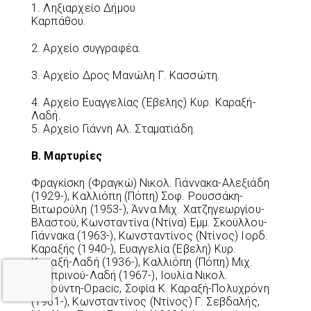
1. Ληξιαρχείο Δήμου
Καρπάθου.
2. Αρχείο συγγραφέα.
3. Αρχείο Δρος Μανώλη Γ. Κασσώτη.
4. Αρχείο Ευαγγελίας (Έβελης) Κυρ. Καραξή-
Λαδή
5. Αρχείο Γιάννη Αλ. Σταματιάδη.
Β. Μαρτυρίες
Φραγκίσκη (Φραγκώ) Νικολ. Γιάννακα-Αλεξιάδη
(1929-), Καλλιόπη (Πόπη) Σοφ. Ρουσσάκη-
Βιτωρούλη (1953-), Άννα Μιχ. Χατζηγεωργίου-
Βλαστού, Κωνσταντίνα (Ντίνα) Εμμ. Σκούλλου-
Γιάννακα (1963-), Κωνσταντίνος (Ντίνος) Ιορδ.
Καραξής (1940-), Ευαγγελία (Έβελη) Κυρ.
Καραξή-Λαδή (1936-), Καλλιόπη (Πόπη) Μιχ.
Λαμπρινού-Λαδή (1967-), Ιουλία Νικολ.
Παχούντη-Opacic, Σοφία Κ. Καραξή-Πολυχρόνη
(1961-), Κωνσταντίνος (Ντίνος) Γ. Σεβδαλής,