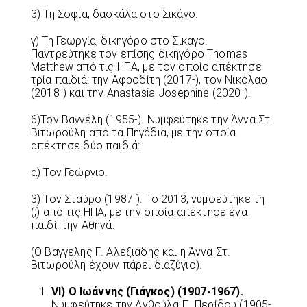
β) Τη Σοφία, δασκάλα στο Σικάγο.
γ) Τη Γεωργία, δικηγόρο στο Σικάγο.
Παντρεύτηκε τον επίσης δικηγόρο Thomas
Matthew από τις ΗΠΑ, με τον οποίο απέκτησε
τρία παιδιά: την Αφροδίτη (2017-), τον Νικόλαο
(2018-) και την Anastasia-Josephine (2020-).
6)Τον Βαγγέλη (1955-). Νυμφεύτηκε την Άννα Στ.
Βιτωρούλη από τα Πηγάδια, με την οποία
απέκτησε δύο παιδιά:
α) Τον Γεώργιο.
β) Τον Σταύρο (1987-). Το 2013, νυμφεύτηκε τη
(;) από τις ΗΠΑ, με την οποία απέκτησε ένα
παιδί: την Αθηνά.
(Ο Βαγγέλης Γ. Αλεξιάδης και η Άννα Στ.
Βιτωρούλη έχουν πάρει διαζύγιο).
VI
) Ο Ιωάννης (Γιάγκος) (1907-1967).
Νυμφεύτηκε την Ανθούλα Π. Περίδου (1905-