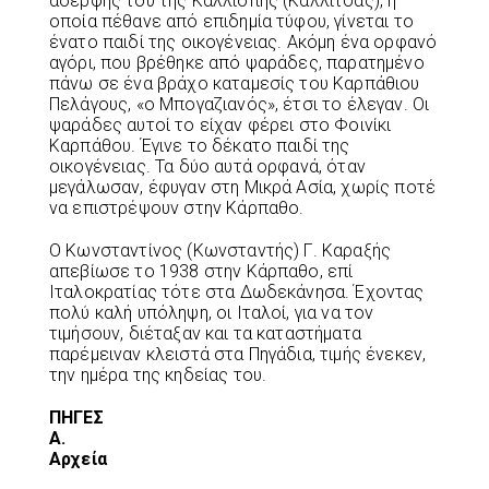
αδερφής του της Καλλιόπης (Καλλίτσας), η
οποία πέθανε από επιδημία τύφου, γίνεται το
ένατο παιδί της οικογένειας. Ακόμη ένα ορφανό
αγόρι, που βρέθηκε από ψαράδες, παρατημένο
πάνω σε ένα βράχο καταμεσίς του Καρπάθιου
Πελάγους, «ο Μπογαζιανός», έτσι το έλεγαν. Οι
ψαράδες αυτοί το είχαν φέρει στο Φοινίκι
Καρπάθου. Έγινε το δέκατο παιδί της
οικογένειας. Τα δύο αυτά ορφανά, όταν
μεγάλωσαν, έφυγαν στη Μικρά Ασία, χωρίς ποτέ
να επιστρέψουν στην Κάρπαθο.
Ο Κωνσταντίνος (Κωνσταντής) Γ. Καραξής
απεβίωσε το 1938 στην Κάρπαθο, επί
Ιταλοκρατίας τότε στα Δωδεκάνησα. Έχοντας
πολύ καλή υπόληψη, οι Ιταλοί, για να τον
τιμήσουν, διέταξαν και τα καταστήματα
παρέμειναν κλειστά στα Πηγάδια, τιμής ένεκεν,
την ημέρα της κηδείας του.
ΠΗ
Α.
Αρχ