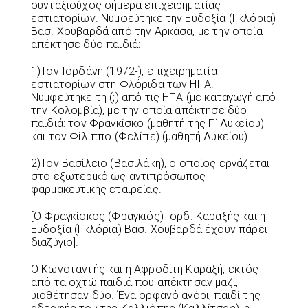
συνταξιούχος σήμερα επιχειρηματίας
εστιατορίων. Νυμφεύτηκε την Ευδοξία (Γκλόρια)
Βασ. Χουβαρδά από την Αρκάσα, με την οποία
απέκτησε δύο παιδιά:
1)Τον Ιορδάνη (1972-), επιχειρηματία
εστιατορίων στη Φλόριδα των ΗΠΑ.
Νυμφεύτηκε τη (;) από τις ΗΠΑ (με καταγωγή από
την Κολομβία), με την οποία απέκτησε δύο
παιδιά: τον Φραγκίσκο (μαθητή της Γ΄ Λυκείου)
και τον Φίλιππο (Φελίπε) (μαθητή Λυκείου).
2)Τον Βασίλειο (Βασιλάκη), ο οποίος εργάζεται
στο εξωτερικό ως αντιπρόσωπος
φαρμακευτικής εταιρείας.
[Ο Φραγκίσκος (Φραγκιός) Ιορδ. Καραξής και η
Ευδοξία (Γκλόρια) Βασ. Χουβαρδά έχουν πάρει
διαζύγιο].
Ο Κωνσταντής και η Αφροδίτη Καραξή, εκτός
από τα οχτώ παιδιά που απέκτησαν μαζί,
υιοθέτησαν δύο. Ένα ορφανό αγόρι, παιδί της