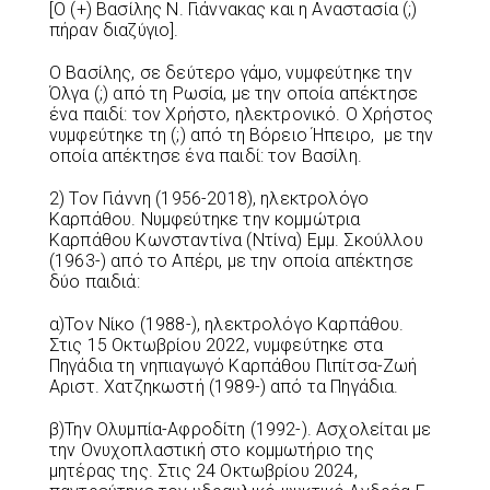
[Ο (+) Βασίλης Ν. Γιάννακας και η Αναστασία (;)
πήραν διαζύγιο].
Ο Βασίλης, σε δεύτερο γάμο, νυμφεύτηκε την
Όλγα (;) από τη Ρωσία, με την οποία απέκτησε
ένα παιδί: τον Χρήστο, ηλεκτρονικό. Ο Χρήστος
νυμφεύτηκε τη (;) από τη Βόρειο Ήπειρο, με την
οποία απέκτησε ένα παιδί: τον Βασίλη.
2) Τον Γιάννη (1956-2018), ηλεκτρολόγο
Καρπάθου. Νυμφεύτηκε την κομμώτρια
Καρπάθου Κωνσταντίνα (Ντίνα) Εμμ. Σκούλλου
(1963-) από το Απέρι, με την οποία απέκτησε
δύο παιδιά:
α)Τον Νίκο (1988-), ηλεκτρολόγο Καρπάθου.
Στις 15 Οκτωβρίου 2022, νυμφεύτηκε στα
Πηγάδια τη νηπιαγωγό Καρπάθου Πιπίτσα-Ζωή
Αριστ. Χατζηκωστή (1989-) από τα Πηγάδια.
β)Την Ολυμπία-Αφροδίτη (1992-). Ασχολείται με
την Ονυχοπλαστική στο κομμωτήριο της
μητέρας της. Στις 24 Οκτωβρίου 2024,