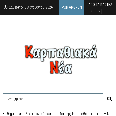
ΑΠΟ ΤΑ ΚΑΣΤΕΛΙΑ
Η άγνωστη ιστορί
Νέος Γραμματέας
Σάββατο, 8 Αυγούστου 2026
ΡΟΉ ΆΡΘΡΩΝ
Καθημερινή ηλεκτρονική εφημερίδα της Καρπάθου και της Η.Ν.