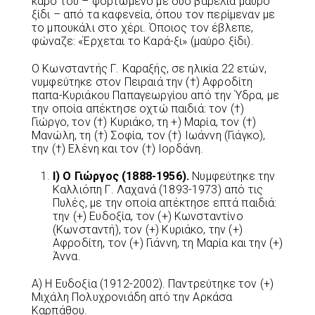
κάρο του – φορτωμένο με δυο βαρέλια μαύρο
ξίδι – από τα καφενεία, όπου τον περίμεναν με
το μπουκάλι στο χέρι. Όποιος τον έβλεπε,
φώναζε: «Έρχεται το Καρά-ξι» (μαύρο ξίδι).
Ο Κωνσταντής Γ. Καραξής, σε ηλικία 22 ετών,
νυμφεύτηκε στον Πειραιά την (†) Αφροδίτη
παπα-Κυριάκου Παπαγεωργίου από την Ύδρα, με
την οποία απέκτησε οχτώ παιδιά: τον (†)
Γιώργο, τον (†) Κυριάκο, τη +) Μαρία, τον (†)
Μανώλη, τη (†) Σοφία, τον (†) Ιωάννη (Γιάγκο),
την (†) Ελένη και τον (†) Ιορδάνη.
I
) Ο Γιώργος (1888-1956).
Νυμφεύτηκε την
Καλλιόπη Γ. Λαχανά (1893-1973) από τις
Πυλές, με την οποία απέκτησε επτά παιδιά:
την (+) Ευδοξία, τον (+) Κωνσταντίνο
(Κωνσταντή), τον (+) Κυριάκο, την (+)
Αφροδίτη, τον (+) Γιάννη, τη Μαρία και την (+)
Άννα.
Α) Η Ευδοξία (1912-2002). Παντρεύτηκε τον (+)
Μιχάλη Πολυχρονιάδη από την Αρκάσα
Καρπάθου.