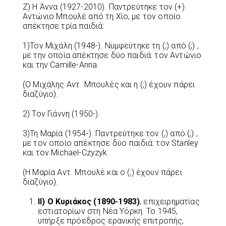
Ζ) Η Άννα (1927-2010). Παντρεύτηκε τον (+)
Αντώνιο Μπουλέ από τη Χίο, με τον οποίο
απέκτησε τρία παιδιά:
1)Τον Μιχάλη (1948-). Νυμφεύτηκε τη (;) από (;) ,
με την οποία απέκτησε δύο παιδιά: τον Αντώνιο
και την Camille-Anna.
(Ο Μιχάλης Αντ. Μπουλές και η (;) έχουν πάρει
διαζύγιο).
2) Τον Γιάννη (1950-).
3)Τη Μαρία (1954-). Παντρεύτηκε τον (;) από (;) ,
με τον οποίο απέκτησε δύο παιδιά: τον Stanley
και τον Michael-Czyzyk.
(Η Μαρία Αντ. Μπουλέ και ο (;) έχουν πάρει
διαζύγιο).
II
) Ο Κυριάκος (1890-1983)
, επιχειρηματίας
εστιατορίων στη Νέα Υόρκη. Το 1945,
υπήρξε πρόεδρος ερανικής επιτροπής,