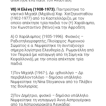
απέκτησε ένα παιδί: τον Αναστάση.
VII
) Η Ελένη (1908-1973).
Παντρεύτηκε το
ναυτικό Μιχαήλ (Μιχάλια) Χαρ. Χατζηευσταθίου
(1902-1977) από το Καστελλόριζο, με τον
οποίο απέκτησε τρία παιδιά: τον (†) Χαράλαμπο,
τον Κωνσταντίνο (Ντίνο) και την Αφροδίτη.
Α) Ο Χαράλαμπος (1935-1996). Φυσικός –
Ραδιοτηλεγραφητής, Πλοίαρχος Λιμενικού
Σώματος ε.α. Νυμφεύτηκε τη συνταξιούχο
σήμερα λογίστρια Ελευθερία Δ. Ρωμανέλλη από
τον Πειραιά (με καταγωγή από τη Σύμη και την
Κεφαλλονιά), με την οποία απέκτησε τρία
παιδιά:
1)Τον Μιχαήλ (1967-), Δρ. ιχθυολόγο – Δρ.
περιβαλλοντολόγο – δημόσιο υπάλληλο.
Νυμφεύτηκε τη Nina Stoyanova από το Πλέβεν
της Βουλγαρίας.
2)Τον Δημήτριο, φυσικό – δημόσιο υπάλληλο.
Νυμφεύτηκε τη νηπιαγωγό Άννα Ασπρογέρακα
από τα Ασπρογερακάτα Λευκάδας.