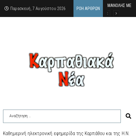
MΑΝΟΛΗΣ ΜΕΛΑΣ
ΕΚΔΗΛΩΣΗ ΤΙΜΗ
Κάθε καλοκαίρι 
Παρασκευή, 7 Αυγούστου 2026
ΡΟΉ ΆΡΘΡΩΝ
Καθημερινή ηλεκτρονική εφημερίδα της Καρπάθου και της Η.Ν.