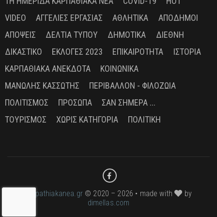
1Η ΗΜΕΡΊΔΑ ΚΑΡΠΑΘΙΑΚΆ ΝΈΑ
COVID-19
HOT
VIDEO
ΑΓΓΕΛΊΕΣ ΕΡΓΑΣΊΑΣ
ΑΘΛΗΤΙΚΆ
ΑΠΌΔΗΜΟΙ
ΑΠΌΨΕΙΣ
ΔΕΛΤΊΑ ΤΎΠΟΥ
ΔΗΜΟΤΙΚΆ
ΔΙΕΘΝΉ
ΔΙΚΑΣΤΙΚΌ
ΕΚΛΟΓΈΣ 2023
ΕΠΙΚΑΙΡΌΤΗΤΑ
ΙΣΤΟΡΊΑ
ΚΑΡΠΑΘΙΑΚΆ ΑΝΈΚΔΟΤΑ
ΚΟΙΝΩΝΙΚΆ
ΜΑΝΏΛΗΣ ΚΑΣΣΏΤΗΣ
ΠΕΡΙΒΆΛΛΟΝ - ΦΙΛΟΖΩΊΑ
ΠΟΛΙΤΙΣΜΌΣ
ΠΡΌΣΩΠΑ
ΣΑΝ ΣΉΜΕΡΑ ...
ΤΟΥΡΙΣΜΌΣ
ΧΩΡΊΣ ΚΑΤΗΓΟΡΊΑ
ΠΟΛΙΤΙΚΉ
karpathiakanea.gr
© 2020 – 2026 • made with
by
dimellas.com