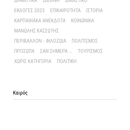
ΔΗΜΟΤΙΚΆ
ΔΙΕΘΝΉ
ΔΙΚΑΣΤΙΚΌ
ΕΚΛΟΓΈΣ 2023
ΕΠΙΚΑΙΡΌΤΗΤΑ
ΙΣΤΟΡΊΑ
ΚΑΡΠΑΘΙΑΚΆ ΑΝΈΚΔΟΤΑ
ΚΟΙΝΩΝΙΚΆ
ΜΑΝΏΛΗΣ ΚΑΣΣΏΤΗΣ
ΠΕΡΙΒΆΛΛΟΝ - ΦΙΛΟΖΩΊΑ
ΠΟΛΙΤΙΣΜΌΣ
ΠΡΌΣΩΠΑ
ΣΑΝ ΣΉΜΕΡΑ ...
ΤΟΥΡΙΣΜΌΣ
ΧΩΡΊΣ ΚΑΤΗΓΟΡΊΑ
ΠΟΛΙΤΙΚΉ
Καιρός