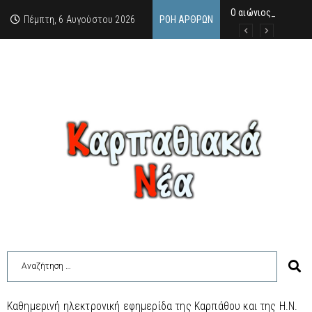
Ο αιώνιος έφη
Δικαστική απόφαση
Άμεση κινητοποίηση
Πέμπτη, 6 Αυγούστου 2026
ΡΟΉ ΆΡΘΡΩΝ
Καθημερινή ηλεκτρονική εφημερίδα της Καρπάθου και της Η.Ν.