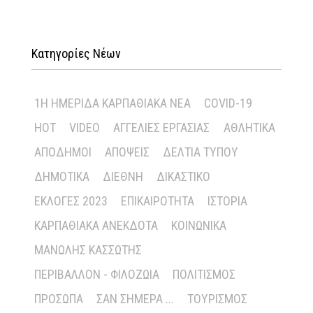
Κατηγορίες Νέων
1Η ΗΜΕΡΊΔΑ ΚΑΡΠΑΘΙΑΚΆ ΝΈΑ
COVID-19
HOT
VIDEO
ΑΓΓΕΛΊΕΣ ΕΡΓΑΣΊΑΣ
ΑΘΛΗΤΙΚΆ
ΑΠΌΔΗΜΟΙ
ΑΠΌΨΕΙΣ
ΔΕΛΤΊΑ ΤΎΠΟΥ
ΔΗΜΟΤΙΚΆ
ΔΙΕΘΝΉ
ΔΙΚΑΣΤΙΚΌ
ΕΚΛΟΓΈΣ 2023
ΕΠΙΚΑΙΡΌΤΗΤΑ
ΙΣΤΟΡΊΑ
ΚΑΡΠΑΘΙΑΚΆ ΑΝΈΚΔΟΤΑ
ΚΟΙΝΩΝΙΚΆ
ΜΑΝΏΛΗΣ ΚΑΣΣΏΤΗΣ
ΠΕΡΙΒΆΛΛΟΝ - ΦΙΛΟΖΩΊΑ
ΠΟΛΙΤΙΣΜΌΣ
ΠΡΌΣΩΠΑ
ΣΑΝ ΣΉΜΕΡΑ ...
ΤΟΥΡΙΣΜΌΣ