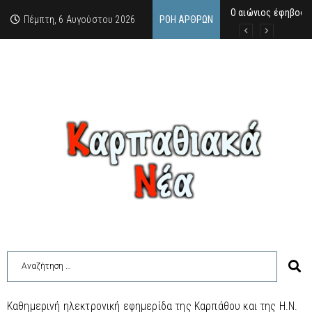
Ο αιώνιος έφηβος 
Δικαστική απόφαση
Άμεση κινητοποίηση
Πέμπτη, 6 Αυγούστου 2026
ΡΟΉ ΆΡΘΡΩΝ
Καθημερινή ηλεκτρονική εφημερίδα της Καρπάθου και της Η.Ν.