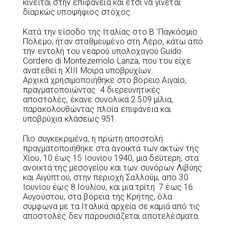
κινείται στην επιφάνεια και έτσι να γίνεται
διαρκώς υποψήφιος στόχος.
Κατά την είσοδο της Ιταλίας στο Β ‘Παγκόσμιο
Πόλεμο, ήταν σταθμευμένο στη Λέρο, κάτω από
την εντολή του νεαρού υπολοχαγού Guido
Cordero di Montezemolo Lanza, που του είχε
ανατεθεί η XIII Μοίρα υποβρυχίων.
Αρχικά χρησιμοποιήθηκε στο βόρειο Αιγαίο,
πραγματοποιώντας 4 διερευνητικές
αποστολές, έκανε συνολικά 2.509 μίλια,
παρακολουθώντας πλοία επιφάνεια και
υποβρύχια κλάσεως 951.
Πιο συγκεκριμένα, η πρώτη αποστολή
πραγματοποιήθηκε στα ανοικτά των ακτών της
Χίου, 10 έως 15 Ιουνίου 1940, μια δεύτερη, στα
ανοικτά της μεσογείου και των συνόρων Λιβύης
και Αιγύπτου, στην περιοχή Σαλλούμ, από 30
Ιουνίου έως 8 Ιουλίου, και μια τρίτη 7 έως 16
Αυγούστου, στα βόρεια της Κρήτης, όλα
σύμφωνα με τα Ιταλικά αρχεία σε καμιά από τις
αποστολές δεν παρουσιάζεται αποτελέσματα.