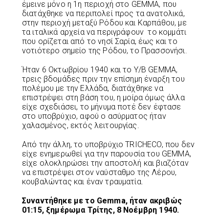
έμεινε μόνο η 1η περιοχή στο GEMMA, που
διατάχθηκε να περιπολεί προς τα ανατολικά,
στην περιοχή μεταξύ Ρόδου και Καρπάθου, με
τα ιταλικά αρχεία να περιγράφουν το κομμάτι
που ορίζεται από το νησί Σαρία, έως και το
νοτιότερο σημείο της Ρόδου, το Πρασσονήσι.
Ήταν 6 Οκτωβρίου 1940 και το Υ/Β GEMMA,
τρεις βδομάδες πριν την επίσημη έναρξη του
πολέμου με την Ελλάδα, διατάχθηκε να
επιστρέψει στη βάση του, η μοίρα όμως άλλα
είχε σχεδιάσει, το μήνυμα ποτέ δεν έφτασε
στο υποβρύχιο, αφού ο ασύρματος ήταν
χαλασμένος, εκτός λειτουργίας.
Από την άλλη, το υποβρύχιο TRICHECO, που δεν
είχε ενημερωθεί για την παρουσία του GEMMA,
είχε ολοκληρώσει την αποστολή και βιαζόταν
να επιστρέψει στον ναύσταθμο της Λέρου,
κουβαλώντας και έναν τραυματία.
Συναντήθηκε με το Gemma, ήταν ακριβώς
01:15, ξημέρωμα Τρίτης, 8 Νοέμβρη 1940.