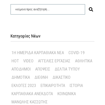
Κατηγορίες Νέων
1Η ΗΜΕΡΊΔΑ ΚΑΡΠΑΘΙΑΚΆ ΝΈΑ
COVID-19
HOT
VIDEO
ΑΓΓΕΛΊΕΣ ΕΡΓΑΣΊΑΣ
ΑΘΛΗΤΙΚΆ
ΑΠΌΔΗΜΟΙ
ΑΠΌΨΕΙΣ
ΔΕΛΤΊΑ ΤΎΠΟΥ
ΔΗΜΟΤΙΚΆ
ΔΙΕΘΝΉ
ΔΙΚΑΣΤΙΚΌ
ΕΚΛΟΓΈΣ 2023
ΕΠΙΚΑΙΡΌΤΗΤΑ
ΙΣΤΟΡΊΑ
ΚΑΡΠΑΘΙΑΚΆ ΑΝΈΚΔΟΤΑ
ΚΟΙΝΩΝΙΚΆ
ΜΑΝΏΛΗΣ ΚΑΣΣΏΤΗΣ