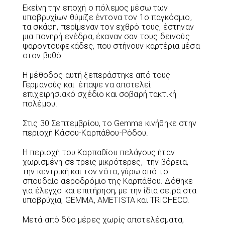
Εκείνη την εποχή ο πόλεμος μέσω των
υποβρυχίων θύμιζε έντονα τον 1ο παγκόσμιο,
τα σκάφη, περίμεναν τον εχθρό τους, έστηναν
μια πονηρή ενέδρα, έκαναν σαν τους δεινούς
ψαροντουφεκάδες, που στήνουν καρτέρια μέσα
στον βυθό.
Η μέθοδος αυτή ξεπεράστηκε από τους
Γερμανούς και έπαψε να αποτελεί
επιχειρησιακό σχέδιο και σοβαρή τακτική
πολέμου.
Στις 30 Σεπτεμβρίου, το Gemma κινήθηκε στην
περιοχή Κάσου-Καρπάθου-Ρόδου.
Η περιοχή του Καρπαθίου πελάγους ήταν
χωρισμένη σε τρεις μικρότερες, την βόρεια,
την κεντρική και τον νότο, γύρω από το
σπουδαίο αεροδρόμιο της Καρπάθου. Δόθηκε
για έλεγχο και επιτήρηση, με την ίδια σειρά στα
υποβρύχια, GEMMA, AMETISTA και TRICHECO.
Μετά από δύο μέρες χωρίς αποτελέσματα,