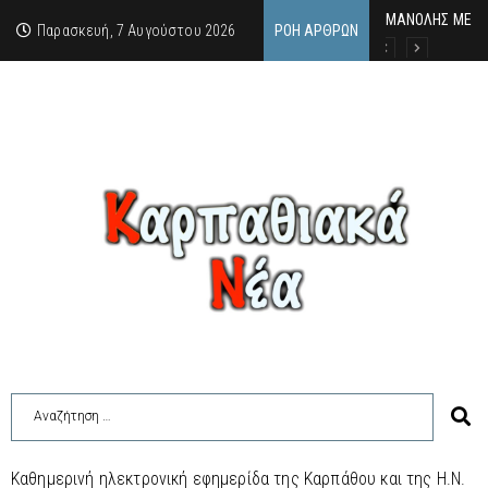
MΑΝΟΛΗΣ ΜΕΛΑΣ
ΕΚΔΗΛΩΣΗ ΤΙΜΗ
Κάθε καλοκαίρι 
Παρασκευή, 7 Αυγούστου 2026
ΡΟΉ ΆΡΘΡΩΝ
Καθημερινή ηλεκτρονική εφημερίδα της Καρπάθου και της Η.Ν.