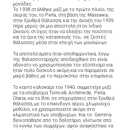
μονάδες.
Το 1938 στάλθηκε μαζί με το πρώτο πλοίο, τής
σειράς του, το Perla, στη βάση της Massawa,
στην Ερυθρά Θάλασσα, και την άνοιξη του 1939
πήρε μέρος σε μια αποστολή στον Ινδικό
Ωκεανό, στόχος ήταν να ελέγξει την ποιότητα
και τα όρια της κατασκευής του, σε ζεστές
θάλασσες μέσα στην εποχή των μουσώνων.
Τα αποτελέσματα ήταν αποθαρρυντικά, λόγω
της θαλασσοταραχής αποδείχθηκε ότι είναι
αδύνατο να χρησιμοποιήσει τον εξοπλισμό και
ήταν πολύ δύσκολο ακόμη και να παραμείνει σε
μικρό βάθος με το περισκόπιο στην επιφάνεια.
Το καυτό καλοκαίρι του 1940, συμμετείχε μαζί
με τα υποβρύχια Torricelli, Archimede, Perla,
Otaria, και το Brin, σε επιχειρήσεις στην Ερυθρά
θάλασσα, με το επικίνδυνο αέριο, χλωριούχο
μεθύλιο, να χρησιμοποιείτε ακόμη στα
κλιματιστικά των υποβρυχίων. Και το Gemma
δεινοπάθησε από το δηλητήριο, γλύτωσε από
το κυνήγι των συμμάχων, αφού αναγκάστηκε να