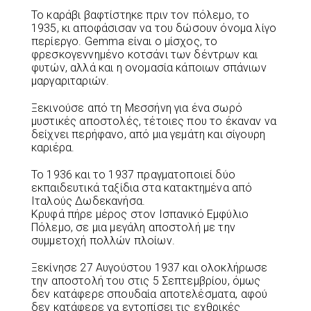
Το καράβι βαφτίστηκε πριν τον πόλεμο, το
1935, κι αποφάσισαν να του δώσουν όνομα λίγο
περίεργο. Gemma είναι ο μίσχος, το
φρεσκογεννημένο κοτσάνι των δέντρων και
φυτών, αλλά και η ονομασία κάποιων σπάνιων
μαργαριταριών.
Ξεκινούσε από τη Μεσσήνη για ένα σωρό
μυστικές αποστολές, τέτοιες που το έκαναν να
δείχνει περήφανο, από μια γεμάτη και σίγουρη
καριέρα.
Το 1936 και το 1937 πραγματοποιεί δύο
εκπαιδευτικά ταξίδια στα κατακτημένα από
Ιταλούς Δωδεκανήσα.
Κρυφά πήρε μέρος στον Ισπανικό Εμφύλιο
Πόλεμο, σε μια μεγάλη αποστολή με την
συμμετοχή πολλών πλοίων.
Ξεκίνησε 27 Αυγούστου 1937 και ολοκλήρωσε
την αποστολή του στις 5 Σεπτεμβρίου, όμως
δεν κατάφερε σπουδαία αποτελέσματα, αφού
δεν κατάφερε να εντοπίσει τις εχθρικές