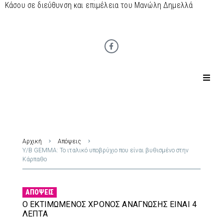
Κάσου σε διεύθυνση και επιμέλεια του Μανώλη Δημελλά
Αρχική
Απόψεις
Υ/Β GEMMA: Το ιταλικό υποβρύχιο που είναι βυθισμένο στην
Κάρπαθο
ΑΠΌΨΕΙΣ
Ο ΕΚΤΙΜΏΜΕΝΟΣ ΧΡΌΝΟΣ ΑΝΆΓΝΩΣΗΣ ΕΊΝΑΙ 4
ΛΕΠΤΆ