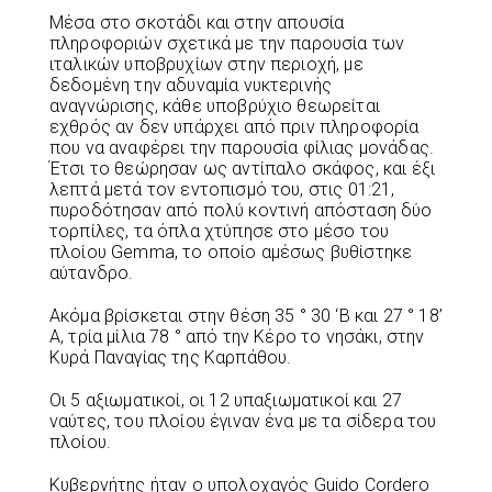
Μέσα στο σκοτάδι και στην απουσία
πληροφοριών σχετικά με την παρουσία των
ιταλικών υποβρυχίων στην περιοχή, με
δεδομένη την αδυναμία νυκτερινής
αναγνώρισης, κάθε υποβρύχιο θεωρείται
εχθρός αν δεν υπάρχει από πριν πληροφορία
που να αναφέρει την παρουσία φίλιας μονάδας.
Έτσι το θεώρησαν ως αντίπαλο σκάφος, και έξι
λεπτά μετά τον εντοπισμό του, στις 01:21,
πυροδότησαν από πολύ κοντινή απόσταση δύο
τορπίλες, τα όπλα χτύπησε στο μέσο του
πλοίου Gemma, το οποίο αμέσως βυθίστηκε
αύτανδρο.
Ακόμα βρίσκεται στην θέση 35 ° 30 ‘Β και 27 ° 18’
Α, τρία μίλια 78 ° από την Κέρο το νησάκι, στην
Κυρά Παναγίας της Καρπάθου.
Οι 5 αξιωματικοί, οι 12 υπαξιωματικοί και 27
ναύτες, του πλοίου έγιναν ένα με τα σίδερα του
πλοίου.
Κυβερνήτης ήταν ο υπολοχαγός Guido Cordero