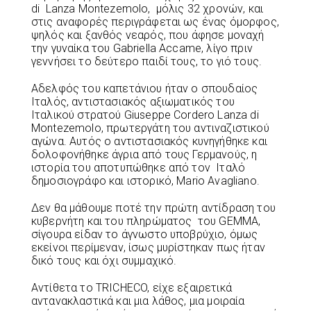
di Lanza Montezemolo, μόλις 32 χρονών, και
στις αναφορές περιγράφεται ως ένας όμορφος,
ψηλός και ξανθός νεαρός, που άφησε μοναχή
την γυναίκα του Gabriella Accame, λίγο πριν
γεννήσει το δεύτερο παιδί τους, το γιό τους.
Αδελφός του καπετάνιου ήταν ο σπουδαίος
Ιταλός, αντιστασιακός αξιωματικός του
Ιταλικού στρατού Giuseppe Cordero Lanza di
Montezemolo, πρωτεργάτη του αντιναζιστικού
αγώνα. Αυτός ο αντιστασιακός κυνηγήθηκε και
δολοφονήθηκε άγρια από τους Γερμανούς, η
ιστορία του αποτυπώθηκε από τον Ιταλό
δημοσιογράφο και ιστορικό, Mario Avagliano.
Δεν θα μάθουμε ποτέ την πρώτη αντίδραση του
κυβερνήτη και του πληρώματος του GEMMA,
σίγουρα είδαν το άγνωστο υποβρύχιο, όμως
εκείνοι περίμεναν, ίσως μυρίστηκαν πως ήταν
δικό τους και όχι συμμαχικό.
Αντίθετα το TRICHECO, είχε εξαιρετικά
αντανακλαστικά και μια λάθος, μια μοιραία