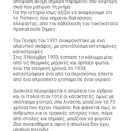
απόφαση ακόμη σήμερα παραμένει σαν κοφτερή
σκιά που ματώνει τη μνήμη.
Για την ιστορία ίσως αξίζει να αναφέρουμε ότι
το Tricheco, που σημαίνει θαλάσσιος
ελέφαντας, από την καθέλκυση του τακτικότατα
προκαλούσε ζημιές.
Τον Γενάρη του 1931 συγκρούστηκε με ένα
αλιευτικό σκάφος, με αποτέλεσμα εκτεταμένες
καταστροφές.
Στις 3 Νοέμβρη 1933, έσπασε το κάλυμμα μίας
από τις θερμικές μηχανές και άρπαξε φωτιά,
ενώ την επόμενη χρονιά, το 1934,
καταστράφηκε ένα από τα περισκόπια, έπειτα
από ένα απρόσεκτο χτύπημα σε έναν γερανό.
Δύσκολα περιγράφεται η απώλεια του εχθρού
και οι Ιταλοί ήταν τότε οι κατακτητές, όμως με
σκέπασμα χοντρό, σαν λινάτσα, μοιάζουν τα 73
χρόνια που έχουν περάσει. Και φαίνεται πως οι
άνθρωποι και οι τραγικές ιστορίες τους, πέρα
από στολές και σημαίες, μοιάζουν να φορούν
ίδια συναισθήματα, αφού η απώλεια δεν έχει
αληθινή πατρίδα.