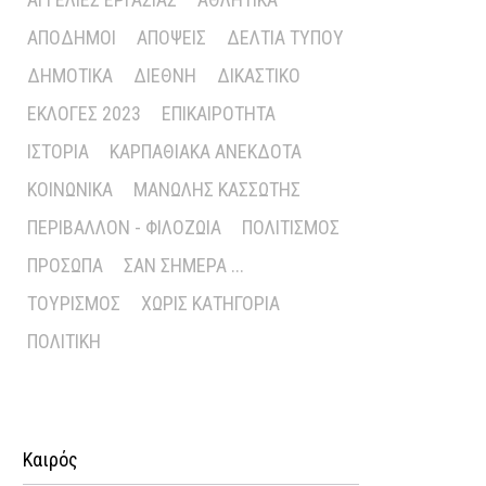
ΑΠΌΔΗΜΟΙ
ΑΠΌΨΕΙΣ
ΔΕΛΤΊΑ ΤΎΠΟΥ
ΔΗΜΟΤΙΚΆ
ΔΙΕΘΝΉ
ΔΙΚΑΣΤΙΚΌ
ΕΚΛΟΓΈΣ 2023
ΕΠΙΚΑΙΡΌΤΗΤΑ
ΙΣΤΟΡΊΑ
ΚΑΡΠΑΘΙΑΚΆ ΑΝΈΚΔΟΤΑ
ΚΟΙΝΩΝΙΚΆ
ΜΑΝΏΛΗΣ ΚΑΣΣΏΤΗΣ
ΠΕΡΙΒΆΛΛΟΝ - ΦΙΛΟΖΩΊΑ
ΠΟΛΙΤΙΣΜΌΣ
ΠΡΌΣΩΠΑ
ΣΑΝ ΣΉΜΕΡΑ ...
ΤΟΥΡΙΣΜΌΣ
ΧΩΡΊΣ ΚΑΤΗΓΟΡΊΑ
ΠΟΛΙΤΙΚΉ
Καιρός