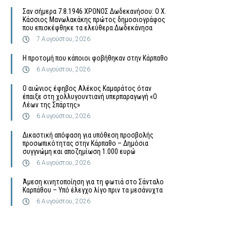
Σαν σήμερα 7.8.1946 ΧΡΟΝΟΣ Δωδεκανήσου: Ο Χ.
Κάσσιος Μανωλακάκης πρώτος δημοσιογράφος
που επισκέφθηκε τα ελεύθερα Δωδεκάνησα
7 Αυγούστου, 2026
Η προτομή που κάποιοι φοβήθηκαν στην Κάρπαθο
6 Αυγούστου, 2026
Ο αιώνιος έφηβος Αλέκος Καμαράτος όταν
έπαιξε στη χολλυγουντιανή υπερπαραγωγή «Ο
Λέων της Σπάρτης»
6 Αυγούστου, 2026
Δικαστική απόφαση για υπόθεση προσβολής
προσωπικότητας στην Κάρπαθο – Δημόσια
συγγνώμη και αποζημίωση 1.000 ευρώ
6 Αυγούστου, 2026
Άμεση κινητοποίηση για τη φωτιά στο Σάνταλο
Καρπάθου – Υπό έλεγχο λίγο πριν τα μεσάνυχτα
6 Αυγούστου, 2026