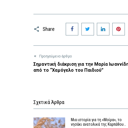
Facebook
Twitter
LinkedIn
P
Share
Προηγούμενο άρθρο
Σημαντική διάκριση για την Μαρία Ιωαννίδ
από το “Χαμόγελο του Παιδιού”
Σχετικά Άρθρα
Μια ιστορία για τη «Μοίρα», το
νησάκι ανατολικά της Καρπάθου…