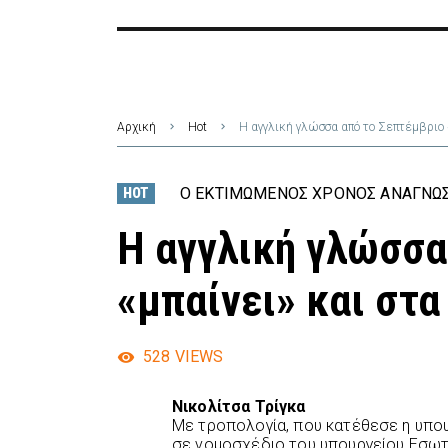
Αρχική
Hot
H αγγλική γλώσσα από το Σεπτέμβριο 
Ο ΕΚΤΙΜΏΜΕΝΟΣ ΧΡΌΝΟΣ ΑΝΆΓΝΩΣ
HOT
H αγγλική γλώσσα
«μπαίνει» και στ
528
VIEWS
Νικολίτσα Τρίγκα
Με τροπολογία, που κατέθεσε η υπο
σε νομοσχέδιο του υπουργείου Εσωτ