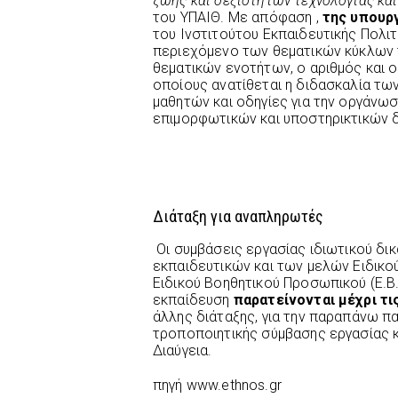
ζωής και δεξιοτήτων τεχνολογίας κα
του ΥΠΑΙΘ. Με απόφαση ,
της υπουρ
του Ινστιτούτου Εκπαιδευτικής Πολιτι
περιεχόμενο των θεματικών κύκλων τ
θεματικών ενοτήτων, ο αριθμός και 
οποίους ανατίθεται η διδασκαλία τω
μαθητών και οδηγίες για την οργάνωσ
επιμορφωτικών και υποστηρικτικών δ
Διάταξη για αναπληρωτές
Οι συμβάσεις εργασίας ιδιωτικού δ
εκπαιδευτικών και των μελών Ειδικού
Ειδικού Βοηθητικού Προσωπικού (Ε.Β
εκπαίδευση
παρατείνονται μέχρι τις
άλλης διάταξης, για την παραπάνω π
τροποποιητικής σύμβασης εργασίας κ
Διαύγεια.
πηγή www.ethnos.gr