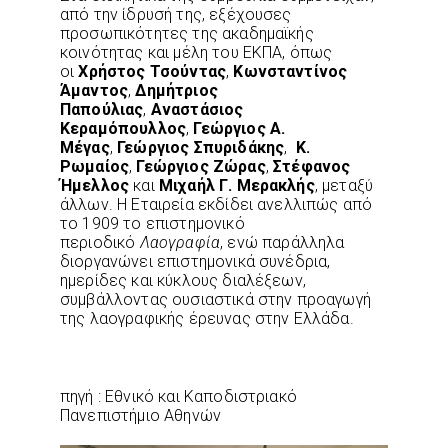
από την ίδρυσή της, εξέχουσες
προσωπικότητες της ακαδημαϊκής
κοινότητας και μέλη του ΕΚΠΑ, όπως
οι
Χρήστος Τσούντας
,
Κωνσταντίνος
Άμαντος
,
Δημήτριος
Παπούλιας
,
Αναστάσιος
Κεραμόπουλλος
,
Γεώργιος Α.
Μέγας
,
Γεώργιος Σπυριδάκης
,
Κ.
Ρωμαίος
,
Γεώργιος Ζώρας
,
Στέφανος
Ήμελλος
και
Μιχαήλ Γ. Μερακλής
, μεταξύ
άλλων. Η Εταιρεία εκδίδει ανελλιπώς από
το 1909 το επιστημονικό
περιοδικό
Λαογραφία
, ενώ παράλληλα
διοργανώνει επιστημονικά συνέδρια,
ημερίδες και κύκλους διαλέξεων,
συμβάλλοντας ουσιαστικά στην προαγωγή
της λαογραφικής έρευνας στην Ελλάδα.
πηγή : Εθνικό και Καποδιστριακό
Πανεπιστήμιο Αθηνών