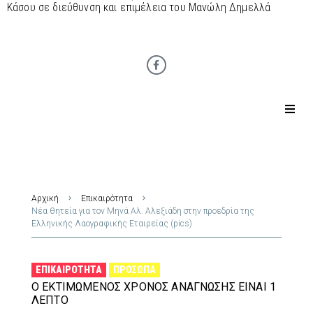
Κάσου σε διεύθυνση και επιμέλεια του Μανώλη Δημελλά
Αρχική
Επικαιρότητα
Νέα θητεία για τον Μηνά Αλ. Αλεξιάδη στην προεδρία της
Ελληνικής Λαογραφικής Εταιρείας (pics)
ΕΠΙΚΑΙΡΌΤΗΤΑ
ΠΡΌΣΩΠΑ
Ο ΕΚΤΙΜΏΜΕΝΟΣ ΧΡΌΝΟΣ ΑΝΆΓΝΩΣΗΣ ΕΊΝΑΙ 1
ΛΕΠΤΌ