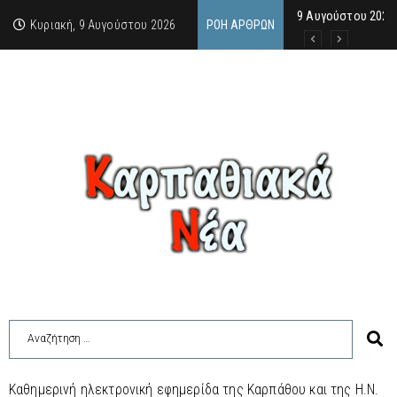
9 Αυγούστου 2026:
Μιχαέλα Σαρρή: Σ
Από την Πάρο, μια
Κυριακή, 9 Αυγούστου 2026
ΡΟΉ ΆΡΘΡΩΝ
Καθημερινή ηλεκτρονική εφημερίδα της Καρπάθου και της Η.Ν.