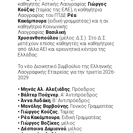
καθηγητής Αστικής Λαογραφίας
Γιώργος
Κούζας
(ταμίας της ΕΛΕ), η καθηγήτρια
Λαογραφίας του ΠΤΔΕ
Ρέα
Κακάμπουρα
(ειδική γραμματέας) και η αν.
καθηγήτρια Κοινωνικής
Λαογραφίας
Βασιλική
Χρυσανθοπούλου
(μέλος Δ.Σ.). Στο Δ.Σ.
μετέχουν επίσης καθηγητές και καθηγήτριες
από άλλα ΑΕΙ και ερευνητικά κέντρα της
Ελλάδας.
Το νέο Διοικητικό Συμβούλιο της Ελληνικής
Λαογραφικής Εταιρείας για την τριετία 2026-
2029
• Μηνάς Αλ. Αλεξιάδης
, Πρόεδρος
• Βάλτερ Πούχνερ
, Α’ Αντιπρόεδρος
• Άννα Λυδάκη
, Β’ Αντιπρόεδρος
• Μανόλης Βαρβούνης
, Γενικός Γραμματέας
• Γιώργος Κούζας
, Ταμίας
• Ρέα Κακάμπουρα
, Ειδική Γραμματέας
• Γιώργος Βοζίκας
, μέλος
• Δέσποινα Δαμιανού
, μέλος