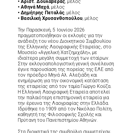
• Αριστ. Δουλαβέρας
, μέλος
• Αθηνά Μαχά
, μέλος
• Δημήτρης Πεταλάς
, μέλος
• Βασιλική Χρυσανθοπούλου
, μέλος
Την Παρασκευή, 5 Ιουνίου 2026
πραγματοποιήθηκαν οι εκλογές για την
ανάδειξη του νέου Διοικητικού Συμβουλίου
της Ελληνικής Λαογραφικής Εταιρείας, στο
Μουσείο «Αγγελική Χατζημιχάλη», με
ιδιαίτερα μεγάλη συμμετοχή των εταίρων.
Στην εκλογοαπολογιστική γενική συνέλευση
έγινε παρουσίαση της πορείας της ΕΛΕ από
τον πρόεδρο Μηνά Αλ. Αλεξιάδη και
ενημέρωση για την οικονομική κατάσταση
της εταιρείας από τον ταμία Γιώργο Κούζα.
Η Ελληνική Λαογραφική Εταιρεία αποτελεί
την παλαιότερη επιστημονική εταιρεία για
την έρευνα της Λαογραφίας στην Ελλάδα.
Ιδρύθηκε το 1909 από τον Νικόλαο Πολίτη,
καθηγητή της Φιλοσοφικής Σχολής και
Πρύτανη του Πανεπιστημίου Αθηνών.
Στα διοικητικά της συμβούλια συμμετείχαν,