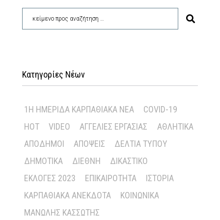
Κατηγορίες Νέων
1Η ΗΜΕΡΊΔΑ ΚΑΡΠΑΘΙΑΚΆ ΝΈΑ
COVID-19
HOT
VIDEO
ΑΓΓΕΛΊΕΣ ΕΡΓΑΣΊΑΣ
ΑΘΛΗΤΙΚΆ
ΑΠΌΔΗΜΟΙ
ΑΠΌΨΕΙΣ
ΔΕΛΤΊΑ ΤΎΠΟΥ
ΔΗΜΟΤΙΚΆ
ΔΙΕΘΝΉ
ΔΙΚΑΣΤΙΚΌ
ΕΚΛΟΓΈΣ 2023
ΕΠΙΚΑΙΡΌΤΗΤΑ
ΙΣΤΟΡΊΑ
ΚΑΡΠΑΘΙΑΚΆ ΑΝΈΚΔΟΤΑ
ΚΟΙΝΩΝΙΚΆ
ΜΑΝΏΛΗΣ ΚΑΣΣΏΤΗΣ