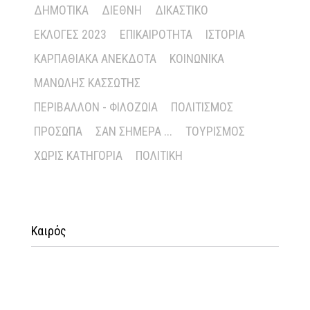
ΔΗΜΟΤΙΚΆ
ΔΙΕΘΝΉ
ΔΙΚΑΣΤΙΚΌ
ΕΚΛΟΓΈΣ 2023
ΕΠΙΚΑΙΡΌΤΗΤΑ
ΙΣΤΟΡΊΑ
ΚΑΡΠΑΘΙΑΚΆ ΑΝΈΚΔΟΤΑ
ΚΟΙΝΩΝΙΚΆ
ΜΑΝΏΛΗΣ ΚΑΣΣΏΤΗΣ
ΠΕΡΙΒΆΛΛΟΝ - ΦΙΛΟΖΩΊΑ
ΠΟΛΙΤΙΣΜΌΣ
ΠΡΌΣΩΠΑ
ΣΑΝ ΣΉΜΕΡΑ ...
ΤΟΥΡΙΣΜΌΣ
ΧΩΡΊΣ ΚΑΤΗΓΟΡΊΑ
ΠΟΛΙΤΙΚΉ
Καιρός