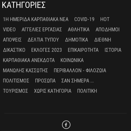
ΚΑΤΗΓΟΡΙΕΣ
1Η ΗΜΕΡΊΔΑ ΚΑΡΠΑΘΙΑΚΆ ΝΈΑ
COVID-19
HOT
VIDEO
ΑΓΓΕΛΊΕΣ ΕΡΓΑΣΊΑΣ
ΑΘΛΗΤΙΚΆ
ΑΠΌΔΗΜΟΙ
ΑΠΌΨΕΙΣ
ΔΕΛΤΊΑ ΤΎΠΟΥ
ΔΗΜΟΤΙΚΆ
ΔΙΕΘΝΉ
ΔΙΚΑΣΤΙΚΌ
ΕΚΛΟΓΈΣ 2023
ΕΠΙΚΑΙΡΌΤΗΤΑ
ΙΣΤΟΡΊΑ
ΚΑΡΠΑΘΙΑΚΆ ΑΝΈΚΔΟΤΑ
ΚΟΙΝΩΝΙΚΆ
ΜΑΝΏΛΗΣ ΚΑΣΣΏΤΗΣ
ΠΕΡΙΒΆΛΛΟΝ - ΦΙΛΟΖΩΊΑ
ΠΟΛΙΤΙΣΜΌΣ
ΠΡΌΣΩΠΑ
ΣΑΝ ΣΉΜΕΡΑ ...
ΤΟΥΡΙΣΜΌΣ
ΧΩΡΊΣ ΚΑΤΗΓΟΡΊΑ
ΠΟΛΙΤΙΚΉ