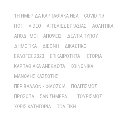
1Η ΗΜΕΡΊΔΑ ΚΑΡΠΑΘΙΑΚΆ ΝΈΑ
COVID-19
HOT
VIDEO
ΑΓΓΕΛΊΕΣ ΕΡΓΑΣΊΑΣ
ΑΘΛΗΤΙΚΆ
ΑΠΌΔΗΜΟΙ
ΑΠΌΨΕΙΣ
ΔΕΛΤΊΑ ΤΎΠΟΥ
ΔΗΜΟΤΙΚΆ
ΔΙΕΘΝΉ
ΔΙΚΑΣΤΙΚΌ
ΕΚΛΟΓΈΣ 2023
ΕΠΙΚΑΙΡΌΤΗΤΑ
ΙΣΤΟΡΊΑ
ΚΑΡΠΑΘΙΑΚΆ ΑΝΈΚΔΟΤΑ
ΚΟΙΝΩΝΙΚΆ
ΜΑΝΏΛΗΣ ΚΑΣΣΏΤΗΣ
ΠΕΡΙΒΆΛΛΟΝ - ΦΙΛΟΖΩΊΑ
ΠΟΛΙΤΙΣΜΌΣ
ΠΡΌΣΩΠΑ
ΣΑΝ ΣΉΜΕΡΑ ...
ΤΟΥΡΙΣΜΌΣ
ΧΩΡΊΣ ΚΑΤΗΓΟΡΊΑ
ΠΟΛΙΤΙΚΉ