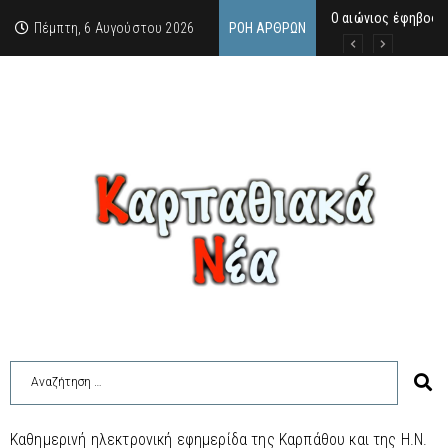
Ο αιώνιος έφηβος 
Δικαστική απόφαση
Άμεση κινητοποίηση
Πέμπτη, 6 Αυγούστου 2026
ΡΟΉ ΆΡΘΡΩΝ
Καθημερινή ηλεκτρονική εφημερίδα της Καρπάθου και της Η.Ν.