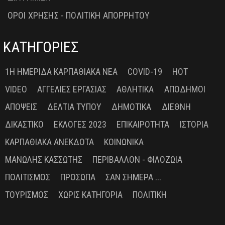
ΟΡΟΙ ΧΡΗΣΗΣ - ΠΟΛΙΤΙΚΗ ΑΠΟΡΡΗΤΟΥ
ΚΑΤΗΓΟΡΙΕΣ
1Η ΗΜΕΡΊΔΑ ΚΑΡΠΑΘΙΑΚΆ ΝΈΑ
COVID-19
HOT
VIDEO
ΑΓΓΕΛΊΕΣ ΕΡΓΑΣΊΑΣ
ΑΘΛΗΤΙΚΆ
ΑΠΌΔΗΜΟΙ
ΑΠΌΨΕΙΣ
ΔΕΛΤΊΑ ΤΎΠΟΥ
ΔΗΜΟΤΙΚΆ
ΔΙΕΘΝΉ
ΔΙΚΑΣΤΙΚΌ
ΕΚΛΟΓΈΣ 2023
ΕΠΙΚΑΙΡΌΤΗΤΑ
ΙΣΤΟΡΊΑ
ΚΑΡΠΑΘΙΑΚΆ ΑΝΈΚΔΟΤΑ
ΚΟΙΝΩΝΙΚΆ
ΜΑΝΏΛΗΣ ΚΑΣΣΏΤΗΣ
ΠΕΡΙΒΆΛΛΟΝ - ΦΙΛΟΖΩΊΑ
ΠΟΛΙΤΙΣΜΌΣ
ΠΡΌΣΩΠΑ
ΣΑΝ ΣΉΜΕΡΑ ...
ΤΟΥΡΙΣΜΌΣ
ΧΩΡΊΣ ΚΑΤΗΓΟΡΊΑ
ΠΟΛΙΤΙΚΉ