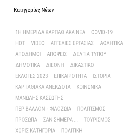
Κατηγορίες Νέων
1Η ΗΜΕΡΊΔΑ ΚΑΡΠΑΘΙΑΚΆ ΝΈΑ
COVID-19
HOT
VIDEO
ΑΓΓΕΛΊΕΣ ΕΡΓΑΣΊΑΣ
ΑΘΛΗΤΙΚΆ
ΑΠΌΔΗΜΟΙ
ΑΠΌΨΕΙΣ
ΔΕΛΤΊΑ ΤΎΠΟΥ
ΔΗΜΟΤΙΚΆ
ΔΙΕΘΝΉ
ΔΙΚΑΣΤΙΚΌ
ΕΚΛΟΓΈΣ 2023
ΕΠΙΚΑΙΡΌΤΗΤΑ
ΙΣΤΟΡΊΑ
ΚΑΡΠΑΘΙΑΚΆ ΑΝΈΚΔΟΤΑ
ΚΟΙΝΩΝΙΚΆ
ΜΑΝΏΛΗΣ ΚΑΣΣΏΤΗΣ
ΠΕΡΙΒΆΛΛΟΝ - ΦΙΛΟΖΩΊΑ
ΠΟΛΙΤΙΣΜΌΣ
ΠΡΌΣΩΠΑ
ΣΑΝ ΣΉΜΕΡΑ ...
ΤΟΥΡΙΣΜΌΣ
ΧΩΡΊΣ ΚΑΤΗΓΟΡΊΑ
ΠΟΛΙΤΙΚΉ