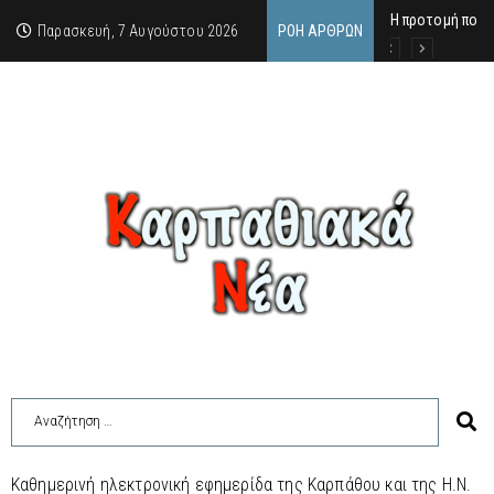
Η προτομή που 
Ο αιώνιος έφηβ
Δικαστική απόφ
Παρασκευή, 7 Αυγούστου 2026
ΡΟΉ ΆΡΘΡΩΝ
Καθημερινή ηλεκτρονική εφημερίδα της Καρπάθου και της Η.Ν.