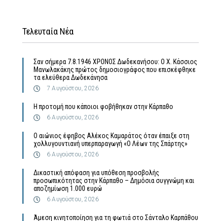
Τελευταία Νέα
Σαν σήμερα 7.8.1946 ΧΡΟΝΟΣ Δωδεκανήσου: Ο Χ. Κάσσιος
Μανωλακάκης πρώτος δημοσιογράφος που επισκέφθηκε
τα ελεύθερα Δωδεκάνησα
7 Αυγούστου, 2026
Η προτομή που κάποιοι φοβήθηκαν στην Κάρπαθο
6 Αυγούστου, 2026
Ο αιώνιος έφηβος Αλέκος Καμαράτος όταν έπαιξε στη
χολλυγουντιανή υπερπαραγωγή «Ο Λέων της Σπάρτης»
6 Αυγούστου, 2026
Δικαστική απόφαση για υπόθεση προσβολής
προσωπικότητας στην Κάρπαθο – Δημόσια συγγνώμη και
αποζημίωση 1.000 ευρώ
6 Αυγούστου, 2026
Άμεση κινητοποίηση για τη φωτιά στο Σάνταλο Καρπάθου