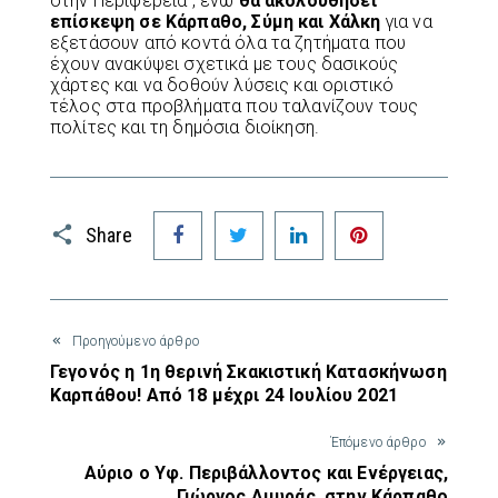
στην Περιφέρεια , ενώ
θα ακολουθήσει
επίσκεψη σε Κάρπαθο, Σύμη και Χάλκη
για να
εξετάσουν από κοντά όλα τα ζητήματα που
έχουν ανακύψει σχετικά με τους δασικούς
χάρτες και να δοθούν λύσεις και οριστικό
τέλος στα προβλήματα που ταλανίζουν τους
πολίτες και τη δημόσια διοίκηση.
Facebook
Twitter
LinkedIn
Pinterest
Share
Προηγούμενο άρθρο
Γεγονός η 1η θερινή Σκακιστική Κατασκήνωση
Καρπάθου! Από 18 μέχρι 24 Ιουλίου 2021
Έπόμενο άρθρο
Αύριο ο Υφ. Περιβάλλοντος και Ενέργειας,
Γιώργος Αμυράς, στην Κάρπαθο