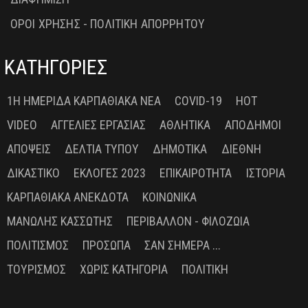
ΟΡΟΙ ΧΡΗΣΗΣ - ΠΟΛΙΤΙΚΗ ΑΠΟΡΡΗΤΟΥ
ΚΑΤΗΓΟΡΙΕΣ
1Η ΗΜΕΡΊΔΑ ΚΑΡΠΑΘΙΑΚΆ ΝΈΑ
COVID-19
HOT
VIDEO
ΑΓΓΕΛΊΕΣ ΕΡΓΑΣΊΑΣ
ΑΘΛΗΤΙΚΆ
ΑΠΌΔΗΜΟΙ
ΑΠΌΨΕΙΣ
ΔΕΛΤΊΑ ΤΎΠΟΥ
ΔΗΜΟΤΙΚΆ
ΔΙΕΘΝΉ
ΔΙΚΑΣΤΙΚΌ
ΕΚΛΟΓΈΣ 2023
ΕΠΙΚΑΙΡΌΤΗΤΑ
ΙΣΤΟΡΊΑ
ΚΑΡΠΑΘΙΑΚΆ ΑΝΈΚΔΟΤΑ
ΚΟΙΝΩΝΙΚΆ
ΜΑΝΏΛΗΣ ΚΑΣΣΏΤΗΣ
ΠΕΡΙΒΆΛΛΟΝ - ΦΙΛΟΖΩΊΑ
ΠΟΛΙΤΙΣΜΌΣ
ΠΡΌΣΩΠΑ
ΣΑΝ ΣΉΜΕΡΑ ...
ΤΟΥΡΙΣΜΌΣ
ΧΩΡΊΣ ΚΑΤΗΓΟΡΊΑ
ΠΟΛΙΤΙΚΉ