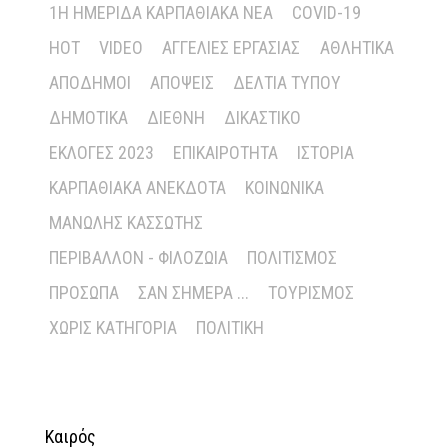
1Η ΗΜΕΡΊΔΑ ΚΑΡΠΑΘΙΑΚΆ ΝΈΑ
COVID-19
HOT
VIDEO
ΑΓΓΕΛΊΕΣ ΕΡΓΑΣΊΑΣ
ΑΘΛΗΤΙΚΆ
ΑΠΌΔΗΜΟΙ
ΑΠΌΨΕΙΣ
ΔΕΛΤΊΑ ΤΎΠΟΥ
ΔΗΜΟΤΙΚΆ
ΔΙΕΘΝΉ
ΔΙΚΑΣΤΙΚΌ
ΕΚΛΟΓΈΣ 2023
ΕΠΙΚΑΙΡΌΤΗΤΑ
ΙΣΤΟΡΊΑ
ΚΑΡΠΑΘΙΑΚΆ ΑΝΈΚΔΟΤΑ
ΚΟΙΝΩΝΙΚΆ
ΜΑΝΏΛΗΣ ΚΑΣΣΏΤΗΣ
ΠΕΡΙΒΆΛΛΟΝ - ΦΙΛΟΖΩΊΑ
ΠΟΛΙΤΙΣΜΌΣ
ΠΡΌΣΩΠΑ
ΣΑΝ ΣΉΜΕΡΑ ...
ΤΟΥΡΙΣΜΌΣ
ΧΩΡΊΣ ΚΑΤΗΓΟΡΊΑ
ΠΟΛΙΤΙΚΉ
Καιρός