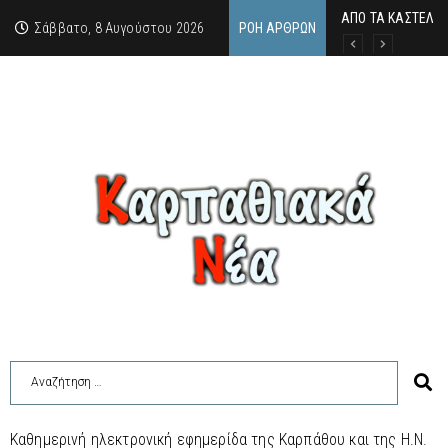
ΑΠΟ ΤΑ ΚΑΣΤΕΛΙΑ
Η άγνωστη ιστορί
Νέος Γραμματέας
Σάββατο, 8 Αυγούστου 2026
ΡΟΉ ΆΡΘΡΩΝ
Καθημερινή ηλεκτρονική εφημερίδα της Καρπάθου και της Η.Ν.