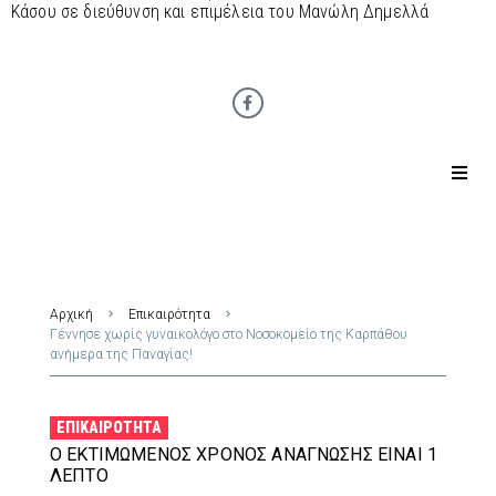
Κάσου σε διεύθυνση και επιμέλεια του Μανώλη Δημελλά
Αρχική
Επικαιρότητα
Γέννησε χωρίς γυναικολόγο στο Νοσοκομείο της Καρπάθου
ανήμερα της Παναγίας!
ΕΠΙΚΑΙΡΌΤΗΤΑ
Ο ΕΚΤΙΜΏΜΕΝΟΣ ΧΡΌΝΟΣ ΑΝΆΓΝΩΣΗΣ ΕΊΝΑΙ 1
ΛΕΠΤΌ