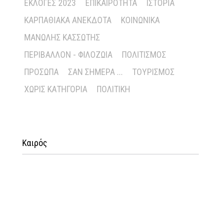
ΕΚΛΟΓΈΣ 2023
ΕΠΙΚΑΙΡΌΤΗΤΑ
ΙΣΤΟΡΊΑ
ΚΑΡΠΑΘΙΑΚΆ ΑΝΈΚΔΟΤΑ
ΚΟΙΝΩΝΙΚΆ
ΜΑΝΏΛΗΣ ΚΑΣΣΏΤΗΣ
ΠΕΡΙΒΆΛΛΟΝ - ΦΙΛΟΖΩΊΑ
ΠΟΛΙΤΙΣΜΌΣ
ΠΡΌΣΩΠΑ
ΣΑΝ ΣΉΜΕΡΑ ...
ΤΟΥΡΙΣΜΌΣ
ΧΩΡΊΣ ΚΑΤΗΓΟΡΊΑ
ΠΟΛΙΤΙΚΉ
Καιρός