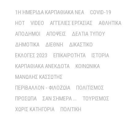
1Η ΗΜΕΡΊΔΑ ΚΑΡΠΑΘΙΑΚΆ ΝΈΑ
COVID-19
HOT
VIDEO
ΑΓΓΕΛΊΕΣ ΕΡΓΑΣΊΑΣ
ΑΘΛΗΤΙΚΆ
ΑΠΌΔΗΜΟΙ
ΑΠΌΨΕΙΣ
ΔΕΛΤΊΑ ΤΎΠΟΥ
ΔΗΜΟΤΙΚΆ
ΔΙΕΘΝΉ
ΔΙΚΑΣΤΙΚΌ
ΕΚΛΟΓΈΣ 2023
ΕΠΙΚΑΙΡΌΤΗΤΑ
ΙΣΤΟΡΊΑ
ΚΑΡΠΑΘΙΑΚΆ ΑΝΈΚΔΟΤΑ
ΚΟΙΝΩΝΙΚΆ
ΜΑΝΏΛΗΣ ΚΑΣΣΏΤΗΣ
ΠΕΡΙΒΆΛΛΟΝ - ΦΙΛΟΖΩΊΑ
ΠΟΛΙΤΙΣΜΌΣ
ΠΡΌΣΩΠΑ
ΣΑΝ ΣΉΜΕΡΑ ...
ΤΟΥΡΙΣΜΌΣ
ΧΩΡΊΣ ΚΑΤΗΓΟΡΊΑ
ΠΟΛΙΤΙΚΉ