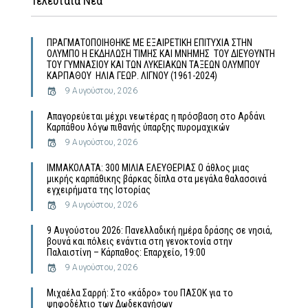
Τελευταία Νέα
ΠΡΑΓΜΑΤΟΠΟΙΗΘΗΚΕ ΜΕ ΕΞΑΙΡΕΤΙΚΗ ΕΠΙΤΥΧΙΑ ΣΤΗΝ
ΟΛΥΜΠΟ Η ΕΚΔΗΛΩΣΗ ΤΙΜΗΣ ΚΑΙ ΜΝΗΜΗΣ ΤΟΥ ΔΙΕΥΘΥΝΤΗ
ΤΟΥ ΓΥΜΝΑΣΙΟΥ ΚΑΙ ΤΩΝ ΛΥΚΕΙΑΚΩΝ ΤΑΞΕΩΝ ΟΛΥΜΠΟΥ
ΚΑΡΠΑΘΟΥ ΗΛΙΑ ΓΕΩΡ. ΛΙΓΝΟΥ (1961-2024)
9 Αυγούστου, 2026
Απαγορεύεται μέχρι νεωτέρας η πρόσβαση στο Αρδάνι
Καρπάθου λόγω πιθανής ύπαρξης πυρομαχικών
9 Αυγούστου, 2026
ΙΜΜΑΚΟΛΑΤΑ: 300 ΜΙΛΙΑ ΕΛΕΥΘΕΡΙΑΣ Ο άθλος μιας
μικρής καρπάθικης βάρκας δίπλα στα μεγάλα θαλασσινά
εγχειρήματα της Ιστορίας
9 Αυγούστου, 2026
9 Αυγούστου 2026: Πανελλαδική ημέρα δράσης σε νησιά,
βουνά και πόλεις ενάντια στη γενοκτονία στην
Παλαιστίνη – Κάρπαθος: Επαρχείο, 19:00
9 Αυγούστου, 2026
Μιχαέλα Σαρρή: Στο «κάδρο» του ΠΑΣΟΚ για το
ψηφοδέλτιο των Δωδεκανήσων