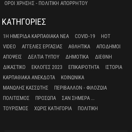
ΟΡΟΙ ΧΡΗΣΗΣ - ΠΟΛΙΤΙΚΗ ΑΠΟΡΡΗΤΟΥ
ΚΑΤΗΓΟΡΙΕΣ
1Η ΗΜΕΡΊΔΑ ΚΑΡΠΑΘΙΑΚΆ ΝΈΑ
COVID-19
HOT
VIDEO
ΑΓΓΕΛΊΕΣ ΕΡΓΑΣΊΑΣ
ΑΘΛΗΤΙΚΆ
ΑΠΌΔΗΜΟΙ
ΑΠΌΨΕΙΣ
ΔΕΛΤΊΑ ΤΎΠΟΥ
ΔΗΜΟΤΙΚΆ
ΔΙΕΘΝΉ
ΔΙΚΑΣΤΙΚΌ
ΕΚΛΟΓΈΣ 2023
ΕΠΙΚΑΙΡΌΤΗΤΑ
ΙΣΤΟΡΊΑ
ΚΑΡΠΑΘΙΑΚΆ ΑΝΈΚΔΟΤΑ
ΚΟΙΝΩΝΙΚΆ
ΜΑΝΏΛΗΣ ΚΑΣΣΏΤΗΣ
ΠΕΡΙΒΆΛΛΟΝ - ΦΙΛΟΖΩΊΑ
ΠΟΛΙΤΙΣΜΌΣ
ΠΡΌΣΩΠΑ
ΣΑΝ ΣΉΜΕΡΑ ...
ΤΟΥΡΙΣΜΌΣ
ΧΩΡΊΣ ΚΑΤΗΓΟΡΊΑ
ΠΟΛΙΤΙΚΉ