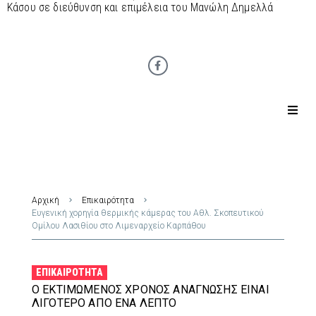
Κάσου σε διεύθυνση και επιμέλεια του Μανώλη Δημελλά
Αρχική
Επικαιρότητα
Ευγενική χορηγία θερμικής κάμερας του Αθλ. Σκοπευτικού
Ομίλου Λασιθίου στο Λιμεναρχείο Καρπάθου
ΕΠΙΚΑΙΡΌΤΗΤΑ
Ο ΕΚΤΙΜΏΜΕΝΟΣ ΧΡΌΝΟΣ ΑΝΆΓΝΩΣΗΣ ΕΊΝΑΙ
ΛΙΓΌΤΕΡΟ ΑΠΌ ΈΝΑ ΛΕΠΤΌ