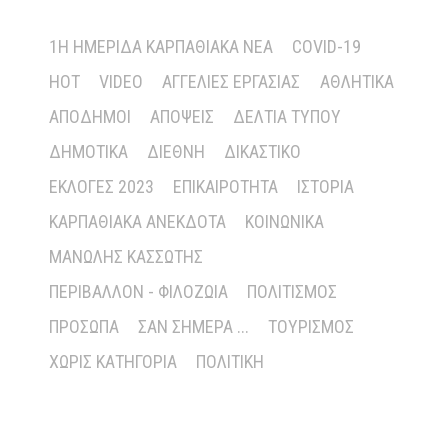
1Η ΗΜΕΡΊΔΑ ΚΑΡΠΑΘΙΑΚΆ ΝΈΑ
COVID-19
HOT
VIDEO
ΑΓΓΕΛΊΕΣ ΕΡΓΑΣΊΑΣ
ΑΘΛΗΤΙΚΆ
ΑΠΌΔΗΜΟΙ
ΑΠΌΨΕΙΣ
ΔΕΛΤΊΑ ΤΎΠΟΥ
ΔΗΜΟΤΙΚΆ
ΔΙΕΘΝΉ
ΔΙΚΑΣΤΙΚΌ
ΕΚΛΟΓΈΣ 2023
ΕΠΙΚΑΙΡΌΤΗΤΑ
ΙΣΤΟΡΊΑ
ΚΑΡΠΑΘΙΑΚΆ ΑΝΈΚΔΟΤΑ
ΚΟΙΝΩΝΙΚΆ
ΜΑΝΏΛΗΣ ΚΑΣΣΏΤΗΣ
ΠΕΡΙΒΆΛΛΟΝ - ΦΙΛΟΖΩΊΑ
ΠΟΛΙΤΙΣΜΌΣ
ΠΡΌΣΩΠΑ
ΣΑΝ ΣΉΜΕΡΑ ...
ΤΟΥΡΙΣΜΌΣ
ΧΩΡΊΣ ΚΑΤΗΓΟΡΊΑ
ΠΟΛΙΤΙΚΉ