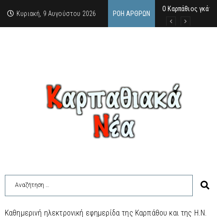
Ο Καρπάθιος γκάνγ
Από την πέτρα της
Η Κάρπαθος υπό τρ
Κυριακή, 9 Αυγούστου 2026
ΡΟΉ ΆΡΘΡΩΝ
Καθημερινή ηλεκτρονική εφημερίδα της Καρπάθου και της Η.Ν.