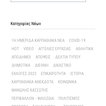
Κατηγορίες Νέων
1Η ΗΜΕΡΊΔΑ ΚΑΡΠΑΘΙΑΚΆ ΝΈΑ
COVID-19
HOT
VIDEO
ΑΓΓΕΛΊΕΣ ΕΡΓΑΣΊΑΣ
ΑΘΛΗΤΙΚΆ
ΑΠΌΔΗΜΟΙ
ΑΠΌΨΕΙΣ
ΔΕΛΤΊΑ ΤΎΠΟΥ
ΔΗΜΟΤΙΚΆ
ΔΙΕΘΝΉ
ΔΙΚΑΣΤΙΚΌ
ΕΚΛΟΓΈΣ 2023
ΕΠΙΚΑΙΡΌΤΗΤΑ
ΙΣΤΟΡΊΑ
ΚΑΡΠΑΘΙΑΚΆ ΑΝΈΚΔΟΤΑ
ΚΟΙΝΩΝΙΚΆ
ΜΑΝΏΛΗΣ ΚΑΣΣΏΤΗΣ
ΠΕΡΙΒΆΛΛΟΝ - ΦΙΛΟΖΩΊΑ
ΠΟΛΙΤΙΣΜΌΣ