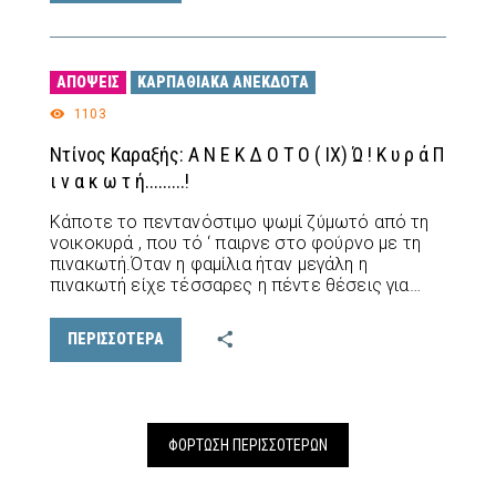
ΑΠΌΨΕΙΣ
ΚΑΡΠΑΘΙΑΚΆ ΑΝΈΚΔΟΤΑ
1103
Ντίνος Καραξής: Α Ν Ε Κ Δ Ο Τ Ο ( IX) Ώ ! Κ υ ρ ά Π
ι ν α κ ω τ ή.........!
Κάποτε το πεντανόστιμο ψωμί ζύμωτό από τη
νοικοκυρά , που τό ‘ παιρνε στο φούρνο με τη
πινακωτή.Όταν η φαμίλια ήταν μεγάλη η
πινακωτή είχε τέσσαρες η πέντε θέσεις για…
ΠΕΡΙΣΣΟΤΕΡΑ
ΦΌΡΤΩΣΗ ΠΕΡΙΣΣΟΤΈΡΩΝ