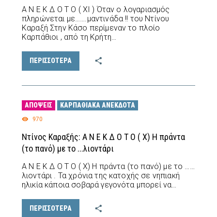
Α Ν Ε Κ Δ Ο Τ Ο ( XI ) Όταν ο λογαριασμός
πληρώνεται με…….μαντινάδα !! του Ντίνου
Καραξή Στην Κάσο περίμεναν το πλοίο
Καρπάθιοι , από τη Κρήτη…
ΠΕΡΙΣΣΟΤΕΡΑ
ΑΠΌΨΕΙΣ
ΚΑΡΠΑΘΙΑΚΆ ΑΝΈΚΔΟΤΑ
970
Ντίνος Καραξής: Α Ν Ε Κ Δ Ο Τ Ο ( X) Η πράντα
(το πανό) με το ...λιοντάρι
Α Ν Ε Κ Δ Ο Τ Ο ( X) Η πράντα (το πανό) με το ……
λιοντάρι . Τα χρόνια της κατοχής σε νηπιακή
ηλικία κάποια σοβαρά γεγονότα μπορεί να…
ΠΕΡΙΣΣΟΤΕΡΑ