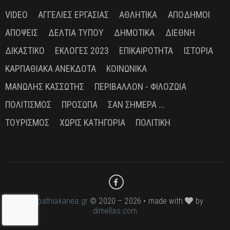
VIDEO
ΑΓΓΕΛΊΕΣ ΕΡΓΑΣΊΑΣ
ΑΘΛΗΤΙΚΆ
ΑΠΌΔΗΜΟΙ
ΑΠΌΨΕΙΣ
ΔΕΛΤΊΑ ΤΎΠΟΥ
ΔΗΜΟΤΙΚΆ
ΔΙΕΘΝΉ
ΔΙΚΑΣΤΙΚΌ
ΕΚΛΟΓΈΣ 2023
ΕΠΙΚΑΙΡΌΤΗΤΑ
ΙΣΤΟΡΊΑ
ΚΑΡΠΑΘΙΑΚΆ ΑΝΈΚΔΟΤΑ
ΚΟΙΝΩΝΙΚΆ
ΜΑΝΏΛΗΣ ΚΑΣΣΏΤΗΣ
ΠΕΡΙΒΆΛΛΟΝ - ΦΙΛΟΖΩΊΑ
ΠΟΛΙΤΙΣΜΌΣ
ΠΡΌΣΩΠΑ
ΣΑΝ ΣΉΜΕΡΑ ...
ΤΟΥΡΙΣΜΌΣ
ΧΩΡΊΣ ΚΑΤΗΓΟΡΊΑ
ΠΟΛΙΤΙΚΉ
karpathiakanea.gr
© 2020 – 2026 • made with
by
dimellas.com