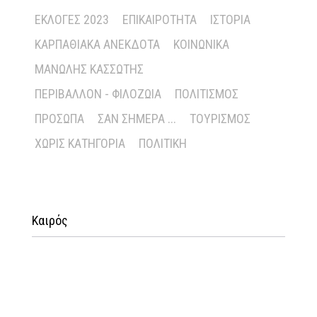
ΕΚΛΟΓΈΣ 2023
ΕΠΙΚΑΙΡΌΤΗΤΑ
ΙΣΤΟΡΊΑ
ΚΑΡΠΑΘΙΑΚΆ ΑΝΈΚΔΟΤΑ
ΚΟΙΝΩΝΙΚΆ
ΜΑΝΏΛΗΣ ΚΑΣΣΏΤΗΣ
ΠΕΡΙΒΆΛΛΟΝ - ΦΙΛΟΖΩΊΑ
ΠΟΛΙΤΙΣΜΌΣ
ΠΡΌΣΩΠΑ
ΣΑΝ ΣΉΜΕΡΑ ...
ΤΟΥΡΙΣΜΌΣ
ΧΩΡΊΣ ΚΑΤΗΓΟΡΊΑ
ΠΟΛΙΤΙΚΉ
Καιρός