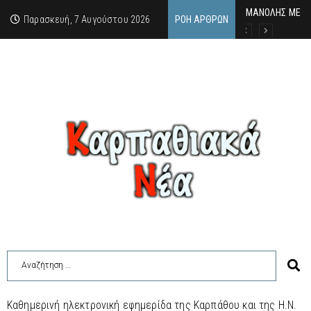
MΑΝΟΛΗΣ ΜΕΛΑΣ
ΕΚΔΗΛΩΣΗ ΤΙΜΗ
Κάθε καλοκαίρι 
Παρασκευή, 7 Αυγούστου 2026
ΡΟΉ ΆΡΘΡΩΝ
Καθημερινή ηλεκτρονική εφημερίδα της Καρπάθου και της Η.Ν.