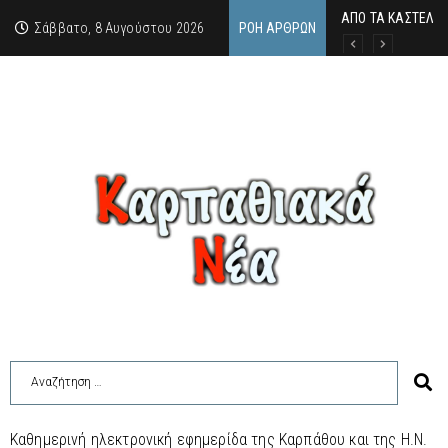
ΑΠΟ ΤΑ ΚΑΣΤΕΛΙΑ 
Η άγνωστη ιστορί
Νέος Γραμματέας
Σάββατο, 8 Αυγούστου 2026
ΡΟΉ ΆΡΘΡΩΝ
Καθημερινή ηλεκτρονική εφημερίδα της Καρπάθου και της Η.Ν.