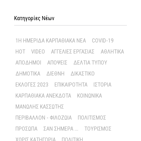
Κατηγορίες Νέων
1Η ΗΜΕΡΊΔΑ ΚΑΡΠΑΘΙΑΚΆ ΝΈΑ
COVID-19
HOT
VIDEO
ΑΓΓΕΛΊΕΣ ΕΡΓΑΣΊΑΣ
ΑΘΛΗΤΙΚΆ
ΑΠΌΔΗΜΟΙ
ΑΠΌΨΕΙΣ
ΔΕΛΤΊΑ ΤΎΠΟΥ
ΔΗΜΟΤΙΚΆ
ΔΙΕΘΝΉ
ΔΙΚΑΣΤΙΚΌ
ΕΚΛΟΓΈΣ 2023
ΕΠΙΚΑΙΡΌΤΗΤΑ
ΙΣΤΟΡΊΑ
ΚΑΡΠΑΘΙΑΚΆ ΑΝΈΚΔΟΤΑ
ΚΟΙΝΩΝΙΚΆ
ΜΑΝΏΛΗΣ ΚΑΣΣΏΤΗΣ
ΠΕΡΙΒΆΛΛΟΝ - ΦΙΛΟΖΩΊΑ
ΠΟΛΙΤΙΣΜΌΣ
ΠΡΌΣΩΠΑ
ΣΑΝ ΣΉΜΕΡΑ ...
ΤΟΥΡΙΣΜΌΣ
ΧΩΡΊΣ ΚΑΤΗΓΟΡΊΑ
ΠΟΛΙΤΙΚΉ