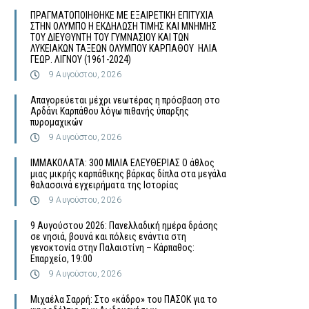
ΠΡΑΓΜΑΤΟΠΟΙΗΘΗΚΕ ΜΕ ΕΞΑΙΡΕΤΙΚΗ ΕΠΙΤΥΧΙΑ
ΣΤΗΝ ΟΛΥΜΠΟ Η ΕΚΔΗΛΩΣΗ ΤΙΜΗΣ ΚΑΙ ΜΝΗΜΗΣ
ΤΟΥ ΔΙΕΥΘΥΝΤΗ ΤΟΥ ΓΥΜΝΑΣΙΟΥ ΚΑΙ ΤΩΝ
ΛΥΚΕΙΑΚΩΝ ΤΑΞΕΩΝ ΟΛΥΜΠΟΥ ΚΑΡΠΑΘΟΥ ΗΛΙΑ
ΓΕΩΡ. ΛΙΓΝΟΥ (1961-2024)
9 Αυγούστου, 2026
Απαγορεύεται μέχρι νεωτέρας η πρόσβαση στο
Αρδάνι Καρπάθου λόγω πιθανής ύπαρξης
πυρομαχικών
9 Αυγούστου, 2026
ΙΜΜΑΚΟΛΑΤΑ: 300 ΜΙΛΙΑ ΕΛΕΥΘΕΡΙΑΣ Ο άθλος
μιας μικρής καρπάθικης βάρκας δίπλα στα μεγάλα
θαλασσινά εγχειρήματα της Ιστορίας
9 Αυγούστου, 2026
9 Αυγούστου 2026: Πανελλαδική ημέρα δράσης
σε νησιά, βουνά και πόλεις ενάντια στη
γενοκτονία στην Παλαιστίνη – Κάρπαθος:
Επαρχείο, 19:00
9 Αυγούστου, 2026
Μιχαέλα Σαρρή: Στο «κάδρο» του ΠΑΣΟΚ για το