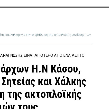
ίας και Χάλκης για την αναβάθμιση της ακτοπλοϊκής σύνδεσης των
ΑΝΆΓΝΩΣΗΣ ΕΊΝΑΙ ΛΙΓΌΤΕΡΟ ΑΠΌ ΈΝΑ ΛΕΠΤΌ
μάρχων Η.Ν Κάσου,
 Σητείας και Χάλκης
ση της ακτοπλοϊκής
ιών τους