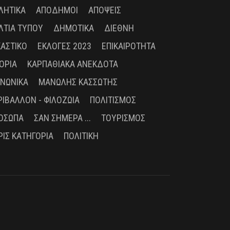
ΛΗΤΙΚΆ
ΑΠΌΔΗΜΟΙ
ΑΠΌΨΕΙΣ
ΛΤΊΑ ΤΎΠΟΥ
ΔΗΜΟΤΙΚΆ
ΔΙΕΘΝΉ
ΚΑΣΤΙΚΌ
ΕΚΛΟΓΈΣ 2023
ΕΠΙΚΑΙΡΌΤΗΤΑ
ΤΟΡΊΑ
ΚΑΡΠΑΘΙΑΚΆ ΑΝΈΚΔΟΤΑ
ΙΝΩΝΙΚΆ
ΜΑΝΏΛΗΣ ΚΑΣΣΏΤΗΣ
ΡΙΒΆΛΛΟΝ - ΦΙΛΟΖΩΊΑ
ΠΟΛΙΤΙΣΜΌΣ
ΌΣΩΠΑ
ΣΑΝ ΣΉΜΕΡΑ ...
ΤΟΥΡΙΣΜΌΣ
ΡΊΣ ΚΑΤΗΓΟΡΊΑ
ΠΟΛΙΤΙΚΉ