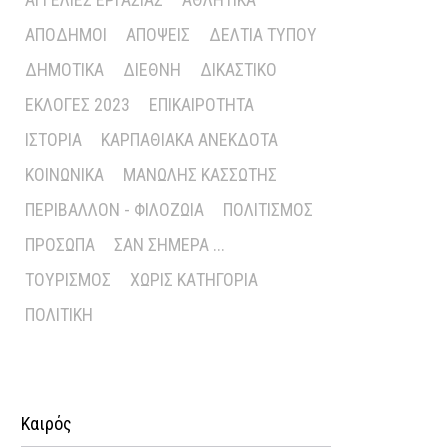
ΑΠΌΔΗΜΟΙ
ΑΠΌΨΕΙΣ
ΔΕΛΤΊΑ ΤΎΠΟΥ
ΔΗΜΟΤΙΚΆ
ΔΙΕΘΝΉ
ΔΙΚΑΣΤΙΚΌ
ΕΚΛΟΓΈΣ 2023
ΕΠΙΚΑΙΡΌΤΗΤΑ
ΙΣΤΟΡΊΑ
ΚΑΡΠΑΘΙΑΚΆ ΑΝΈΚΔΟΤΑ
ΚΟΙΝΩΝΙΚΆ
ΜΑΝΏΛΗΣ ΚΑΣΣΏΤΗΣ
ΠΕΡΙΒΆΛΛΟΝ - ΦΙΛΟΖΩΊΑ
ΠΟΛΙΤΙΣΜΌΣ
ΠΡΌΣΩΠΑ
ΣΑΝ ΣΉΜΕΡΑ ...
ΤΟΥΡΙΣΜΌΣ
ΧΩΡΊΣ ΚΑΤΗΓΟΡΊΑ
ΠΟΛΙΤΙΚΉ
Καιρός