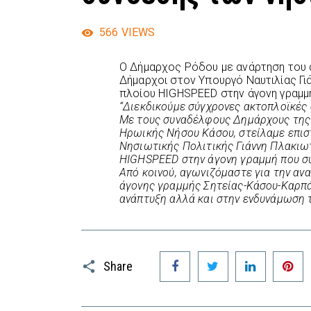
566
VIEWS
Ο Δήμαρχος Ρόδου με ανάρτηση του 
Δήμαρχοι στον Υπουργό Ναυτιλίας Γ
πλοίου ΗΙGHSPEED στην άγονη γραμμή
“Διεκδικούμε σύγχρονες ακτοπλοϊκές 
Με τους συναδέλφους Δημάρχους της 
Ηρωικής Νήσου Κάσου, στείλαμε επισ
Νησιωτικής Πολιτικής Γιάννη Πλακιω
ΗΙGHSPEED στην άγονη γραμμή που συν
Από κοινού, αγωνιζόμαστε για την αν
άγονης γραμμής Σητείας-Κάσου-Καρπ
ανάπτυξη αλλά και στην ενδυνάμωση 
Facebook
Twitter
LinkedIn
P
Share