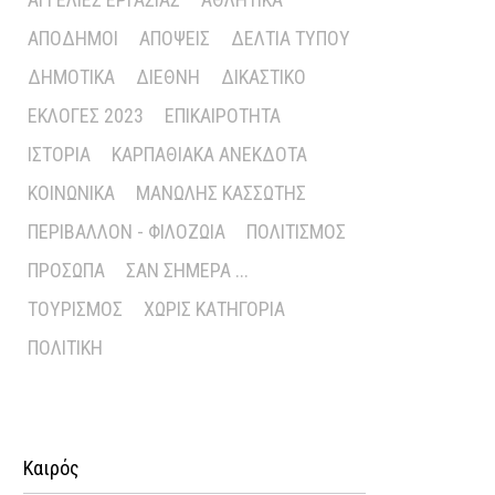
ΑΠΌΔΗΜΟΙ
ΑΠΌΨΕΙΣ
ΔΕΛΤΊΑ ΤΎΠΟΥ
ΔΗΜΟΤΙΚΆ
ΔΙΕΘΝΉ
ΔΙΚΑΣΤΙΚΌ
ΕΚΛΟΓΈΣ 2023
ΕΠΙΚΑΙΡΌΤΗΤΑ
ΙΣΤΟΡΊΑ
ΚΑΡΠΑΘΙΑΚΆ ΑΝΈΚΔΟΤΑ
ΚΟΙΝΩΝΙΚΆ
ΜΑΝΏΛΗΣ ΚΑΣΣΏΤΗΣ
ΠΕΡΙΒΆΛΛΟΝ - ΦΙΛΟΖΩΊΑ
ΠΟΛΙΤΙΣΜΌΣ
ΠΡΌΣΩΠΑ
ΣΑΝ ΣΉΜΕΡΑ ...
ΤΟΥΡΙΣΜΌΣ
ΧΩΡΊΣ ΚΑΤΗΓΟΡΊΑ
ΠΟΛΙΤΙΚΉ
Καιρός