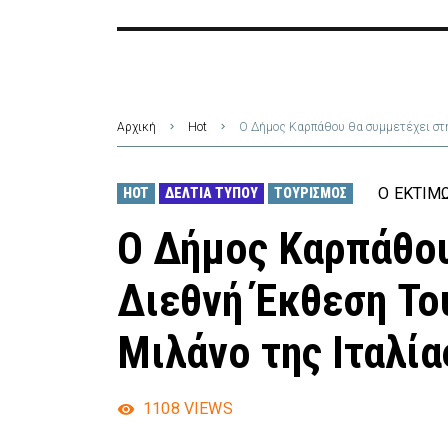
Αρχική
Hot
Ο Δήμος Καρπάθου θα συμμετέχει στη
Ο ΕΚΤΙΜ
HOT
ΔΕΛΤΊΑ ΤΎΠΟΥ
ΤΟΥΡΙΣΜΌΣ
Ο Δήμος Καρπάθου
Διεθνή Έκθεση Το
Μιλάνο της Ιταλία
1108
VIEWS