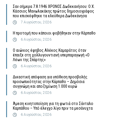
Σαν σήμερα 7.8.1946 ΧΡΟΝΟΣ Δωδεκανήσου: Ο Χ.
Κάσσιος Μανωλακάκης πρώτος δημοσιογράφος
που επισκέφθηκε τα ελεύθερα Δωδεκάνησα
7 Αυγούστου, 2026
Η προτομή που κάποιοι φοβήθηκαν στην Κάρπαθο
6 Αυγούστου, 2026
Ο αιώνιος έφηβος Αλέκος Καμαράτος όταν
έπαιξε στη χολλυγουντιανή υπερπαραγωγή «Ο
Λέων της Σπάρτης»
6 Αυγούστου, 2026
Δικαστική απόφαση για υπόθεση προσβολής
προσωπικότητας στην Κάρπαθο – Δημόσια
συγγνώμη και αποζημίωση 1.000 ευρώ
6 Αυγούστου, 2026
Άμεση κινητοποίηση για τη φωτιά στο Σάνταλο
Καρπάθου – Υπό έλεγχο λίγο πριν τα μεσάνυχτα
6 Αυγούστου, 2026