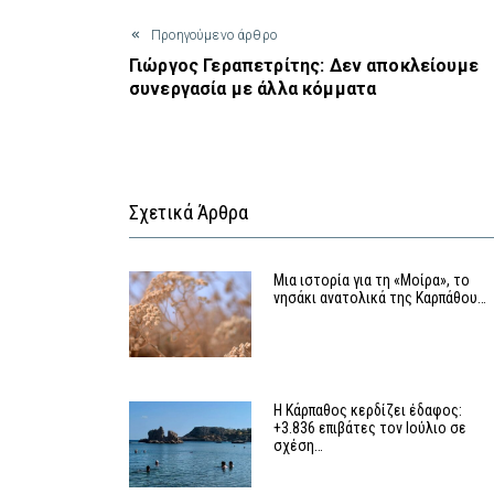
Προηγούμενο άρθρο
Γιώργος Γεραπετρίτης: ∆εν αποκλείουµε
συνεργασία µε άλλα κόµµατα
Σχετικά Άρθρα
Μια ιστορία για τη «Μοίρα», το
νησάκι ανατολικά της Καρπάθου…
Η Κάρπαθος κερδίζει έδαφος:
+3.836 επιβάτες τον Ιούλιο σε
σχέση…