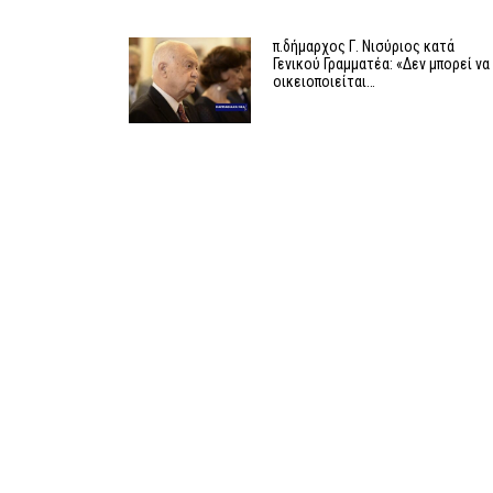
π.δήμαρχος Γ. Νισύριος κατά
Γενικού Γραμματέα: «Δεν μπορεί να
οικειοποιείται…