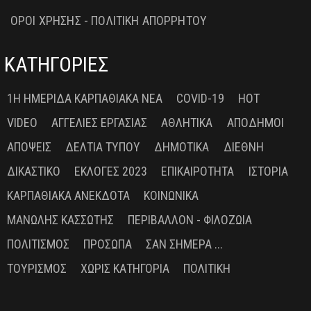
ΟΡΟΙ ΧΡΗΣΗΣ - ΠΟΛΙΤΙΚΗ ΑΠΟΡΡΗΤΟΥ
ΚΑΤΗΓΟΡΙΕΣ
1Η ΗΜΕΡΊΔΑ ΚΑΡΠΑΘΙΑΚΆ ΝΈΑ
COVID-19
HOT
VIDEO
ΑΓΓΕΛΊΕΣ ΕΡΓΑΣΊΑΣ
ΑΘΛΗΤΙΚΆ
ΑΠΌΔΗΜΟΙ
ΑΠΌΨΕΙΣ
ΔΕΛΤΊΑ ΤΎΠΟΥ
ΔΗΜΟΤΙΚΆ
ΔΙΕΘΝΉ
ΔΙΚΑΣΤΙΚΌ
ΕΚΛΟΓΈΣ 2023
ΕΠΙΚΑΙΡΌΤΗΤΑ
ΙΣΤΟΡΊΑ
ΚΑΡΠΑΘΙΑΚΆ ΑΝΈΚΔΟΤΑ
ΚΟΙΝΩΝΙΚΆ
ΜΑΝΏΛΗΣ ΚΑΣΣΏΤΗΣ
ΠΕΡΙΒΆΛΛΟΝ - ΦΙΛΟΖΩΊΑ
ΠΟΛΙΤΙΣΜΌΣ
ΠΡΌΣΩΠΑ
ΣΑΝ ΣΉΜΕΡΑ ...
ΤΟΥΡΙΣΜΌΣ
ΧΩΡΊΣ ΚΑΤΗΓΟΡΊΑ
ΠΟΛΙΤΙΚΉ