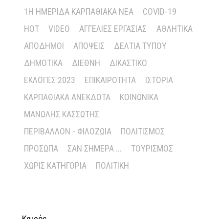
1Η ΗΜΕΡΊΔΑ ΚΑΡΠΑΘΙΑΚΆ ΝΈΑ
COVID-19
HOT
VIDEO
ΑΓΓΕΛΊΕΣ ΕΡΓΑΣΊΑΣ
ΑΘΛΗΤΙΚΆ
ΑΠΌΔΗΜΟΙ
ΑΠΌΨΕΙΣ
ΔΕΛΤΊΑ ΤΎΠΟΥ
ΔΗΜΟΤΙΚΆ
ΔΙΕΘΝΉ
ΔΙΚΑΣΤΙΚΌ
ΕΚΛΟΓΈΣ 2023
ΕΠΙΚΑΙΡΌΤΗΤΑ
ΙΣΤΟΡΊΑ
ΚΑΡΠΑΘΙΑΚΆ ΑΝΈΚΔΟΤΑ
ΚΟΙΝΩΝΙΚΆ
ΜΑΝΏΛΗΣ ΚΑΣΣΏΤΗΣ
ΠΕΡΙΒΆΛΛΟΝ - ΦΙΛΟΖΩΊΑ
ΠΟΛΙΤΙΣΜΌΣ
ΠΡΌΣΩΠΑ
ΣΑΝ ΣΉΜΕΡΑ ...
ΤΟΥΡΙΣΜΌΣ
ΧΩΡΊΣ ΚΑΤΗΓΟΡΊΑ
ΠΟΛΙΤΙΚΉ
Καιρός