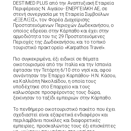
DESTIMED PLUS από την Αναπτυξιακή Εταιρεία
Περιφέρειας Ν. Αιγαίου- ΕΝΕΡΓΕΙΑΚΗ ΑΕ, σε
στενή συνεργασία με τη Εταιρεία Συμβούλων
«ΕΞΕΛΙΞΙΣ», τον Φορέα Διαχείρισης
Προστατευόμενων Περιοχών Δωδεκανήσου, ο
οποίος εδρεύει στην Κάρπαθο και έχει στην
αρμοδιότητα του τις 29 Προστατευόμενες
Περιοχές της Δωδεκανήσου, και το τοπικό
τουριστικό πρακτορείο «Karpathos Travel».
Πιο συγκεκριμένα, έξι ειδικοί σε θέματα
οικοτουρισμού από την Ιταλία και την Ισπανία
έφτασαν την Τετάρτη 6/10 στο νησί και, αφού
συνάντησαν την Έπαρχο Καρπάθου- Η.Ν. Κάσου,
κα Καλλιόπη Νικολαΐδου, η οποία τους
υποδέχτηκε στο Επαρχείο και τους
καλωσόρισε προσφέροντας τους δώρα,
ξεκίνησαν το ταξίδι εμπειριών στην Κάρπαθο.
Το πενθήμερο οικοτουριστικό πακέτο που έχει
σχεδιαστεί είναι εξαιρετικά ενδιαφέρον και
περιλαμβάνει ποικίλες και διαφορετικές
εμπειρίες, προσκαλώντας τους έξι επισκέπτες