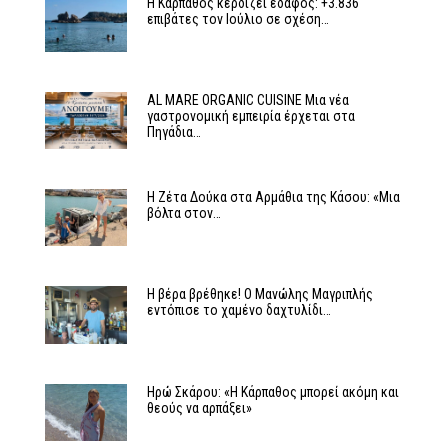
Η Κάρπαθος κερδίζει έδαφος: +3.836
επιβάτες τον Ιούλιο σε σχέση…
AL MARE ORGANIC CUISINE Μια νέα
γαστρονομική εμπειρία έρχεται στα
Πηγάδια…
Η Ζέτα Δούκα στα Αρμάθια της Κάσου: «Μια
βόλτα στον…
Η βέρα βρέθηκε! Ο Μανώλης Μαγριπλής
εντόπισε το χαμένο δαχτυλίδι…
Ηρώ Σκάρου: «Η Κάρπαθος μπορεί ακόμη και
θεούς να αρπάξει»