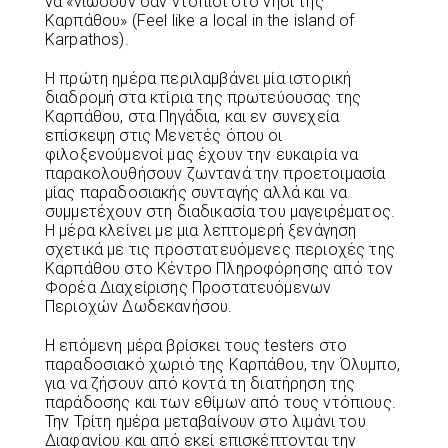
να «νιώσουν σαν ντόπιοι στο νησί της
Καρπάθου» (Feel like a local in the island of
Karpathos).
Η πρώτη ημέρα περιλαμβάνει μία ιστορική
διαδρομή στα κτίρια της πρωτεύουσας της
Καρπάθου, στα Πηγάδια, και εν συνεχεία
επίσκεψη στις Μενετές όπου οι
φιλοξενούμενοί μας έχουν την ευκαιρία να
παρακολουθήσουν ζωντανά την προετοιμασία
μίας παραδοσιακής συνταγής αλλά και να
συμμετέχουν στη διαδικασία του μαγειρέματος.
Η μέρα κλείνει με μια λεπτομερή ξενάγηση
σχετικά με τις προστατευόμενες περιοχές της
Καρπάθου στο Κέντρο Πληροφόρησης από τον
Φορέα Διαχείρισης Προστατευόμενων
Περιοχών Δωδεκανήσου.
Η επόμενη μέρα βρίσκει τους testers στο
παραδοσιακό χωριό της Καρπάθου, την Όλυμπο,
για να ζήσουν από κοντά τη διατήρηση της
παράδοσης και των εθίμων από τους ντόπιους.
Την Τρίτη ημέρα μεταβαίνουν στο λιμάνι του
Διαφανίου και από εκεί επισκέπτονται την