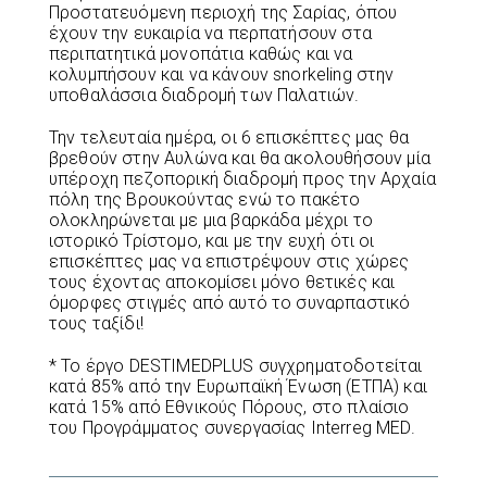
Προστατευόμενη περιοχή της Σαρίας, όπου
έχουν την ευκαιρία να περπατήσουν στα
περιπατητικά μονοπάτια καθώς και να
κολυμπήσουν και να κάνουν snorkeling στην
υποθαλάσσια διαδρομή των Παλατιών.
Την τελευταία ημέρα, οι 6 επισκέπτες μας θα
βρεθούν στην Αυλώνα και θα ακολουθήσουν μία
υπέροχη πεζοπορική διαδρομή προς την Αρχαία
πόλη της Βρουκούντας ενώ το πακέτο
ολοκληρώνεται με μια βαρκάδα μέχρι το
ιστορικό Τρίστομο, και με την ευχή ότι οι
επισκέπτες μας να επιστρέψουν στις χώρες
τους έχοντας αποκομίσει μόνο θετικές και
όμορφες στιγμές από αυτό το συναρπαστικό
τους ταξίδι!
* Το έργο DESTIMEDPLUS συγχρηματοδοτείται
κατά 85% από την Ευρωπαϊκή Ένωση (ΕΤΠΑ) και
κατά 15% από Εθνικούς Πόρους, στο πλαίσιο
του Προγράμματος συνεργασίας Interreg MED.