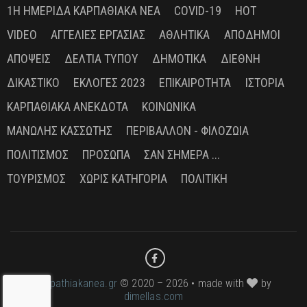
1Η ΗΜΕΡΊΔΑ ΚΑΡΠΑΘΙΑΚΆ ΝΈΑ
COVID-19
HOT
VIDEO
ΑΓΓΕΛΊΕΣ ΕΡΓΑΣΊΑΣ
ΑΘΛΗΤΙΚΆ
ΑΠΌΔΗΜΟΙ
ΑΠΌΨΕΙΣ
ΔΕΛΤΊΑ ΤΎΠΟΥ
ΔΗΜΟΤΙΚΆ
ΔΙΕΘΝΉ
ΔΙΚΑΣΤΙΚΌ
ΕΚΛΟΓΈΣ 2023
ΕΠΙΚΑΙΡΌΤΗΤΑ
ΙΣΤΟΡΊΑ
ΚΑΡΠΑΘΙΑΚΆ ΑΝΈΚΔΟΤΑ
ΚΟΙΝΩΝΙΚΆ
ΜΑΝΏΛΗΣ ΚΑΣΣΏΤΗΣ
ΠΕΡΙΒΆΛΛΟΝ - ΦΙΛΟΖΩΊΑ
ΠΟΛΙΤΙΣΜΌΣ
ΠΡΌΣΩΠΑ
ΣΑΝ ΣΉΜΕΡΑ ...
ΤΟΥΡΙΣΜΌΣ
ΧΩΡΊΣ ΚΑΤΗΓΟΡΊΑ
ΠΟΛΙΤΙΚΉ
karpathiakanea.gr
© 2020 – 2026 • made with
by
dimellas.com