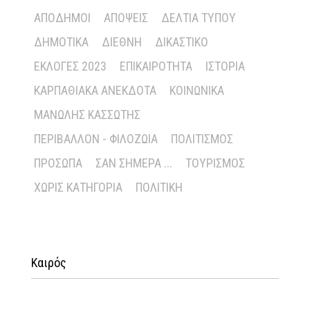
ΑΠΌΔΗΜΟΙ
ΑΠΌΨΕΙΣ
ΔΕΛΤΊΑ ΤΎΠΟΥ
ΔΗΜΟΤΙΚΆ
ΔΙΕΘΝΉ
ΔΙΚΑΣΤΙΚΌ
ΕΚΛΟΓΈΣ 2023
ΕΠΙΚΑΙΡΌΤΗΤΑ
ΙΣΤΟΡΊΑ
ΚΑΡΠΑΘΙΑΚΆ ΑΝΈΚΔΟΤΑ
ΚΟΙΝΩΝΙΚΆ
ΜΑΝΏΛΗΣ ΚΑΣΣΏΤΗΣ
ΠΕΡΙΒΆΛΛΟΝ - ΦΙΛΟΖΩΊΑ
ΠΟΛΙΤΙΣΜΌΣ
ΠΡΌΣΩΠΑ
ΣΑΝ ΣΉΜΕΡΑ ...
ΤΟΥΡΙΣΜΌΣ
ΧΩΡΊΣ ΚΑΤΗΓΟΡΊΑ
ΠΟΛΙΤΙΚΉ
Καιρός