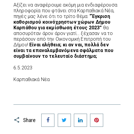
Αξίζει να αναφέρουμε ακόμη μια ενδιαφέρουσα
πληροφορία που φτάνει στα Καρπαθιακά Νέα,
πηγές μας λένε ότι το τρίτο θέμα:
“Έγκριση
καθορισμού κοινόχρηστων χώρων Δήμου
Καρπάθου για εκμίσθωση έτους 2023”
θα
αποσυρόταν άρον άρον γιατί… ξέχασαν να το
περάσουν από την Οικονομική Επιτροπή του
Δήμου!
Είναι αλήθεια; κι αν ναι, πολλά δεν
είναι τα επαναλαμβανόμενα σφάλματα που
συμβαίνουν το τελευταίο διάστημα;
6.5.2023
Καρπαθιακά Νέα
Facebook
Twitter
LinkedIn
Pinterest
Share