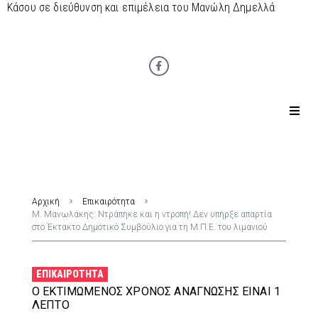
Κάσου σε διεύθυνση και επιμέλεια του Μανώλη Δημελλά
Αρχική
Επικαιρότητα
Μ. Μανωλάκης: Ντράπηκε και η ντροπή! Δεν υπήρξε απαρτία
στο Έκτακτο Δημοτικό Συμβούλιο για τη Μ.Π.Ε. του λιμανιού
ΕΠΙΚΑΙΡΌΤΗΤΑ
Ο ΕΚΤΙΜΏΜΕΝΟΣ ΧΡΌΝΟΣ ΑΝΆΓΝΩΣΗΣ ΕΊΝΑΙ 1
ΛΕΠΤΌ