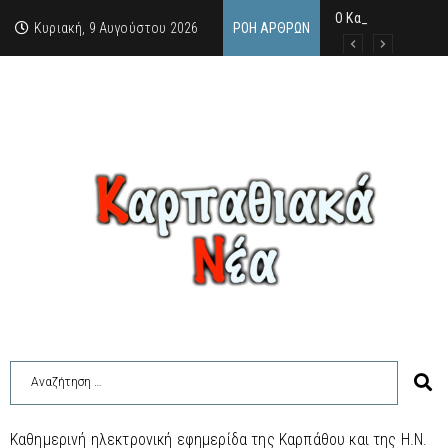
Ο Καρπάθιος γκάνγ
Από την πέτρα της
Κυριακή, 9 Αυγούστου 2026
ΡΟΉ ΆΡΘΡΩΝ
Καθημερινή ηλεκτρονική εφημερίδα της Καρπάθου και της Η.Ν.