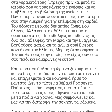
στα γεράματά τους. Έτρεχες πριν και μετά το
ιατρείο σου να τους κάνεις τις ενέσεις και να
επιβλέπεις την βελτίωση της υγείας τους.
Πάντα περηφανευόσουν που πήρες τον πατέρα
σου στην Αμερική για την επέμβαση στη καρδιά.
Του έδωσες μερικές δεκαετίες ζωής, μου
έλεγες. Αλλά και στα αδέλφια σου πάντα
συμπαραστάτης. Περιέθαλψες και έθαψες τις
δυο σου αδελφές, την Μαρία και την Ευαγγελία.
Βοηθούσες ακόμα και τα ανίψια σου! Έφερες
κοντά σου τον Ηλία της Μαρίας όταν ορφάνεψε.
Τον υιοθέτησες στην ουσία, τον είχες σαν δικό
σου παιδί και καμάρωνες γι αυτόν!
Και τώρα που έφθασε η ώρα να ξεκουραστείς
και να δεις τα παιδιά σου να αποκατασταίνονται
και επαγγελματικά και κοινωνικά, ήρθε το
μαντάτο! Δεν το πίστεψα βέβαια! Πρόσεχες.
Πρόσεχες τη διατροφή σου, περπατούσες
τακτικά και με τις ώρες. Πήγαινες στο ιατρείο
με τα πόδια για χρόνια! Μας συμβούλευες και
μας για την διατροφή, την άσκηση, τα φάρμακα!
Αυτά τα (απαραίτητα) φάρμακα, λένε, στάθηκαν η