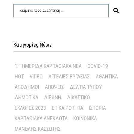
Κατηγορίες Νέων
1Η ΗΜΕΡΊΔΑ ΚΑΡΠΑΘΙΑΚΆ ΝΈΑ
COVID-19
HOT
VIDEO
ΑΓΓΕΛΊΕΣ ΕΡΓΑΣΊΑΣ
ΑΘΛΗΤΙΚΆ
ΑΠΌΔΗΜΟΙ
ΑΠΌΨΕΙΣ
ΔΕΛΤΊΑ ΤΎΠΟΥ
ΔΗΜΟΤΙΚΆ
ΔΙΕΘΝΉ
ΔΙΚΑΣΤΙΚΌ
ΕΚΛΟΓΈΣ 2023
ΕΠΙΚΑΙΡΌΤΗΤΑ
ΙΣΤΟΡΊΑ
ΚΑΡΠΑΘΙΑΚΆ ΑΝΈΚΔΟΤΑ
ΚΟΙΝΩΝΙΚΆ
ΜΑΝΏΛΗΣ ΚΑΣΣΏΤΗΣ