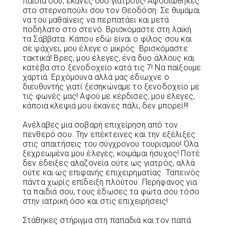
παιδιά σου, έκανες δύο γιατρούς! Αφοσιώθηκες
στο στερνοπούλι σου τον Θεοδόση. Σε θυμάμαι
να του μαθαίνεις να περπατάει και μετά
ποδήλατο στο στενό. Βρισκόμαστε στη λαϊκή
τα Σάββατα. Κάπου εδώ είναι ο φίλος σου και
σε ψάχνει, μου έλεγε ο μικρός. Βρισκόμαστε
τακτικά! Βρες, μου έλεγες, ένα δυο άλλους και
κατέβα στο ξενοδοχείο κατά τις 7! Να παίξουμε
χαρτιά. Ερχόμουνα αλλά μας έδιωχνε ο
διευθυντής γιατί ξεσηκώναμε το ξενοδοχείο με
τις φωνές μας! Αφού με κέρδισες, μου έλεγες,
κάποια κλεψιά μου έκανες πάλι, δεν μπορεί!!!
Ανέλαβες μια σοβαρή επιχείρηση από τον
πενθερό σου. Την επέκτεινες και την εξέλιξες
στις απαιτήσεις του σύγχρονου τουρισμού! Όλα
ξεχρεωμένα μου έλεγες, κοιμάμαι ήσυχος! Ποτέ
δεν έδειξες αλαζονεία ούτε ως γιατρός, αλλά
ούτε και ως επιφανής επιχειρηματίας. Ταπεινός
πάντα χωρίς επίδειξη πλούτου. Περήφανος για
τα παιδιά σου, τους έδωσες τα φώτα σου τόσο
στην ιατρική όσο και στις επιχειρήσεις!
Στάθηκες στήριγμα στη παπαδιά και τον παπά