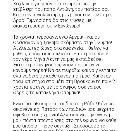
Χοχλακία για μπάνιο και ψάρεμα με την
επίβλεψη του παπα-Αντώνη, του πατέρα σου!
Και όταν μεγαλώσαμε, μέχρι και τον Πελεκητό
Αρρό! Γυμνασιόπαιδα στις Φύσες, με
διανυχτέρευση στην Ευγώνυμο!
Τα χρόνια περάσανε, εγώ Αμερική και συ
Θεσσαλονίκη, ξαναβρισκόμαστε στην Όλυμπο!
Ατέλειωτες ώρες στα καφενεία! Ήθελες να
μάθεις πρέφα και μπιλλότα! Επιστρατεύσαμε
τον γέρο Μηνά Λεντή να μας εκπαιδεύσει!
Έκτοτε με κυνηγούσες «σαν τ αεράκι» να
κάνουμε παρέα! Να σε πειράζω και να γίνεται το
έλα να δεις σε κάθε συνάντησή μας. Και όταν
τραυματίστηκα στο μάτι στη Βρουκούντα πριν 21
χρόνια, έφυγες με το σκάφος σου να μου
φέρεις τα κατάλληλα φάρμακα!
Εγκατασταθήκαμε και οι δύο στη Ρόδο! Κάναμε
οικογένειες. Γιατρός των παιδιών μου μέχρι τα
εφηβικά τους χρόνια! Αλλά και για την εγγονή
μου, πάντα απαντούσες στο τηλέφωνο για κάθε
μας απορία! Πήρες σύνταξη. Σπούδασες τα