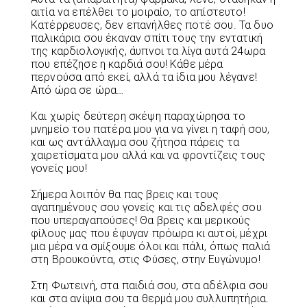
αιτία να επέλθει το μοιραίο, το απίστευτο!
Κατέρρευσες, δεν επανήλθες ποτέ σου. Τα δυο
παλικάρια σου έκαναν σπίτι τους την εντατική
της καρδιολογικής, άυπνοι τα λίγα αυτά 24ωρα
που επέζησε η καρδιά σου! Κάθε μέρα
περνούσα από εκεί, αλλά τα ίδια μου λέγανε!
Από ώρα σε ώρα…
Και χωρίς δεύτερη σκέψη παραχώρησα το
μνημείο του πατέρα μου για να γίνει η ταφή σου,
και ως αντάλλαγμα σου ζήτησα πάρεις τα
χαιρετίσματα μου αλλά και να φροντίζεις τους
γονείς μου!
Σήμερα λοιπόν θα πας βρεις και τους
αγαπημένους σου γονείς και τις αδελφές σου
που υπεραγαπούσες! Θα βρεις και μερικούς
φίλους μας που έφυγαν πρόωρα κι αυτοί, μέχρι
μια μέρα να σμίξουμε όλοι και πάλι, όπως παλιά
στη Βρουκούντα, στις Φύσες, στην Ευγώνυμο!
Στη Φωτεινή, στα παιδιά σου, στα αδέλφια σου
και στα ανίψια σου τα θερμά μου συλλυπητήρια.