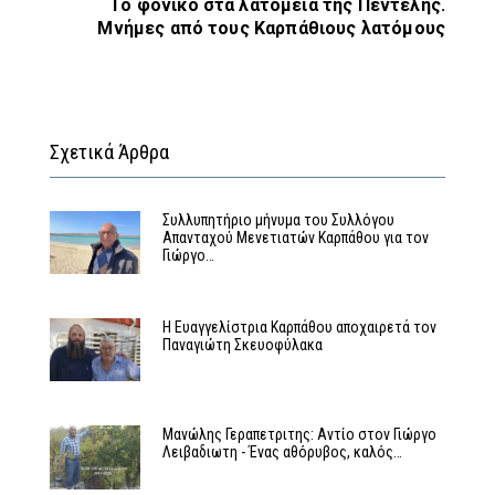
Το φονικό στα λατομεία της Πεντέλης.
Μνήμες από τους Καρπάθιους λατόμους
Σχετικά Άρθρα
Συλλυπητήριο μήνυμα του Συλλόγου
Απανταχού Μενετιατών Καρπάθου για τον
Γιώργο…
Η Ευαγγελίστρια Καρπάθου αποχαιρετά τον
Παναγιώτη Σκευοφύλακα
Μανώλης Γεραπετριτης: Αντίο στον Γιώργο
Λειβαδιωτη - Ένας αθόρυβος, καλός…