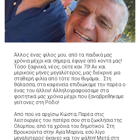
Άλλος ένας φίλος μου, από τα παιδικά μας
χρόνια μέχρι και σήμερα, έφυγε από κοντά μας!
Τόσο ξαφνικά, νέος, ούτε καν 70! Αν και
μερικούς μήνες μεγαλύτερος, μας διέκρινε μια
σταθερή φιλία από τότε που θυμάμαι… Στη
θάλασσα, στα καφενεία επιδιώκαμε την παρέα ο
ένας του άλλου! Αλληλογραφούσαμε στα
φοιτητικά μας χρόνια μέχρι που ξαναβρεθήκαμε
γείτονες στη Ρόδο!
Από πού να αρχίσω Κώστα; Παρέα στις
λειτουργίες του πατέρα σου στα ξωκλήσια της
Ολύμπου, από τα χρόνια του δημοτικού. Στη
Βρουκούντα στην Αγία Μαρίνα, εσύ λίγο
μεγαλύτερος έκανες και τον ψάλτη! Μετά στη