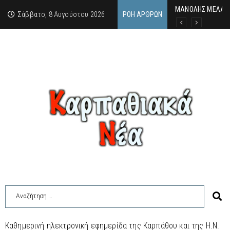
MΑΝΟΛΗΣ ΜΕΛΑΣ: 
ΕΚΔΗΛΩΣΗ ΤΙΜΗΣ 
Κάθε καλοκαίρι η 
Σάββατο, 8 Αυγούστου 2026
ΡΟΉ ΆΡΘΡΩΝ
Καθημερινή ηλεκτρονική εφημερίδα της Καρπάθου και της Η.Ν.