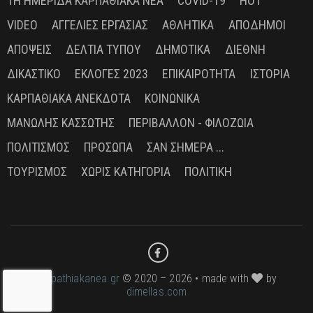
1Η ΗΜΕΡΊΔΑ ΚΑΡΠΑΘΙΑΚΆ ΝΈΑ
COVID-19
HOT
VIDEO
ΑΓΓΕΛΊΕΣ ΕΡΓΑΣΊΑΣ
ΑΘΛΗΤΙΚΆ
ΑΠΌΔΗΜΟΙ
ΑΠΌΨΕΙΣ
ΔΕΛΤΊΑ ΤΎΠΟΥ
ΔΗΜΟΤΙΚΆ
ΔΙΕΘΝΉ
ΔΙΚΑΣΤΙΚΌ
ΕΚΛΟΓΈΣ 2023
ΕΠΙΚΑΙΡΌΤΗΤΑ
ΙΣΤΟΡΊΑ
ΚΑΡΠΑΘΙΑΚΆ ΑΝΈΚΔΟΤΑ
ΚΟΙΝΩΝΙΚΆ
ΜΑΝΏΛΗΣ ΚΑΣΣΏΤΗΣ
ΠΕΡΙΒΆΛΛΟΝ - ΦΙΛΟΖΩΊΑ
ΠΟΛΙΤΙΣΜΌΣ
ΠΡΌΣΩΠΑ
ΣΑΝ ΣΉΜΕΡΑ ...
ΤΟΥΡΙΣΜΌΣ
ΧΩΡΊΣ ΚΑΤΗΓΟΡΊΑ
ΠΟΛΙΤΙΚΉ
karpathiakanea.gr
© 2020 – 2026 • made with
by
dimellas.com