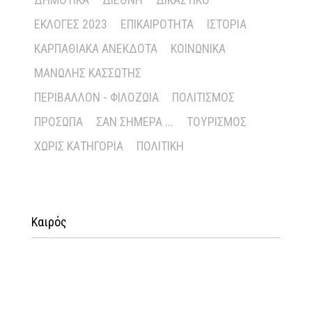
ΕΚΛΟΓΈΣ 2023
ΕΠΙΚΑΙΡΌΤΗΤΑ
ΙΣΤΟΡΊΑ
ΚΑΡΠΑΘΙΑΚΆ ΑΝΈΚΔΟΤΑ
ΚΟΙΝΩΝΙΚΆ
ΜΑΝΏΛΗΣ ΚΑΣΣΏΤΗΣ
ΠΕΡΙΒΆΛΛΟΝ - ΦΙΛΟΖΩΊΑ
ΠΟΛΙΤΙΣΜΌΣ
ΠΡΌΣΩΠΑ
ΣΑΝ ΣΉΜΕΡΑ ...
ΤΟΥΡΙΣΜΌΣ
ΧΩΡΊΣ ΚΑΤΗΓΟΡΊΑ
ΠΟΛΙΤΙΚΉ
Καιρός