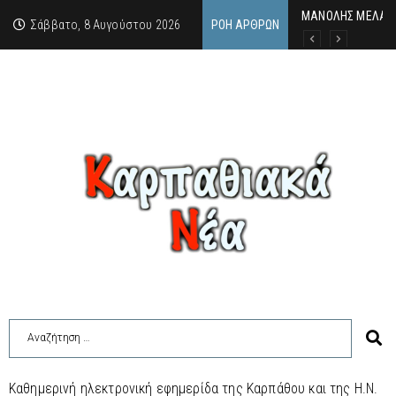
MΑΝΟΛΗΣ ΜΕΛΑΣ:
ΕΚΔΗΛΩΣΗ ΤΙΜΗΣ 
Κάθε καλοκαίρι η 
Σάββατο, 8 Αυγούστου 2026
ΡΟΉ ΆΡΘΡΩΝ
Καθημερινή ηλεκτρονική εφημερίδα της Καρπάθου και της Η.Ν.