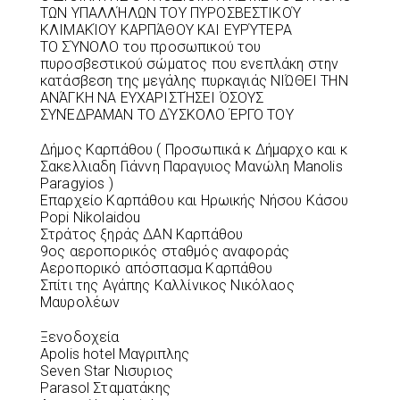
ΤΩΝ ΥΠΑΛΛΉΛΩΝ ΤΟΥ ΠΥΡΟΣΒΕΣΤΙΚΟΎ
ΚΛΙΜΑΚΊΟΥ ΚΑΡΠΆΘΟΥ ΚΑΙ ΕΥΡΎΤΕΡΑ
ΤΟ ΣΎΝΟΛΟ του προσωπικού του
πυροσβεστικού σώματος που ενεπλάκη στην
κατάσβεση της μεγάλης πυρκαγιάς ΝΙΏΘΕΙ ΤΗΝ
ΑΝΆΓΚΗ ΝΑ ΕΥΧΑΡΙΣΤΉΣΕΙ ΌΣΟΥΣ
ΣΥΝΈΔΡΑΜΑΝ ΤΟ ΔΎΣΚΟΛΟ ΈΡΓΟ ΤΟΥ
Δήμος Καρπάθου ( Προσωπικά κ Δήμαρχο και κ
Σακελλιαδη Γιάννη Παραγυιος Μανώλη Manolis
Paragyios )
Επαρχείο Καρπάθου και Ηρωικής Νήσου Κάσου
Popi Nikolaidou
Στράτος ξηράς ΔΑΝ Καρπάθου
9ος αεροπορικός σταθμός αναφοράς
Αεροπορικό απόσπασμα Καρπάθου
Σπίτι της Αγάπης Καλλίνικος Νικόλαος
Μαυρολέων
Ξενοδοχεία
Apolis hotel Μαγριπλης
Seven Star Νισυριος
Parasol Σταματάκης