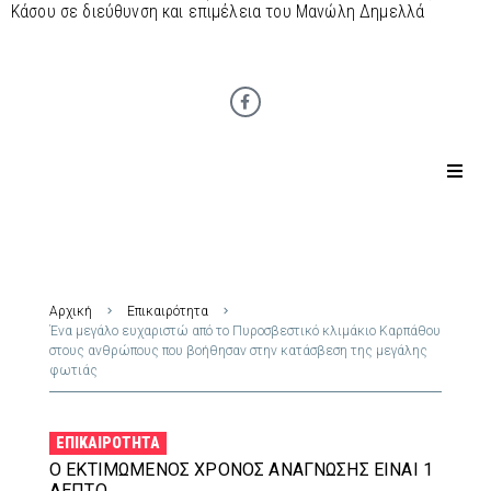
Κάσου σε διεύθυνση και επιμέλεια του Μανώλη Δημελλά
Αρχική
Επικαιρότητα
Ένα μεγάλο ευχαριστώ από το Πυροσβεστικό κλιμάκιο Καρπάθου
στους ανθρώπους που βοήθησαν στην κατάσβεση της μεγάλης
φωτιάς
ΕΠΙΚΑΙΡΌΤΗΤΑ
Ο ΕΚΤΙΜΏΜΕΝΟΣ ΧΡΌΝΟΣ ΑΝΆΓΝΩΣΗΣ ΕΊΝΑΙ 1
ΛΕΠΤΌ