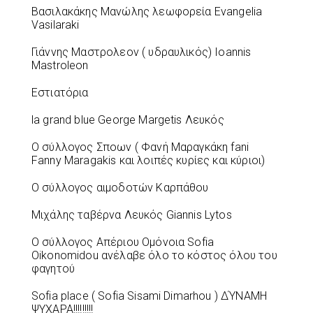
Βασιλακάκης Μανώλης λεωφορεία Evangelia
Vasilaraki
Γιάννης Μαστρολεον ( υδραυλικός) Ioannis
Mastroleon
Εστιατόρια
la grand blue George Margetis Λευκός
Ο σύλλογος Σποων ( Φανή Μαραγκάκη fani
Fanny Maragakis και λοιπές κυρίες και κύριοι)
Ο σύλλογος αιμοδοτών Καρπάθου
Μιχάλης ταβέρνα Λευκός Giannis Lytos
Ο σύλλογος Απέριου Ομόνοια Sofia
Oikonomidou ανέλαβε όλο το κόστος όλου του
φαγητού
Sofia place ( Sofia Sisami Dimarhou ) ΔΎΝΑΜΗ
ΨΥΧΑΡΑ!!!!!!!!!