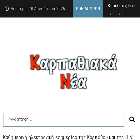
Βασίλειος Πιττάς
Σαν σήμερα, 10.8
Μανόλης Μελάς: “
Δευτέρα, 10 Αυγούστου 2026
ΡΟΉ ΆΡΘΡΩΝ
Καθημερινή ηλεκτρονική εφημερίδα της Καρπάθου και της Η.Ν.