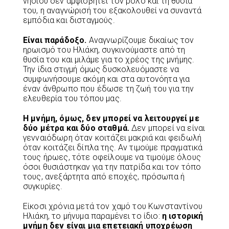
νησιού δεν αμφισβητεί τον ρόλο και τη θυσία
του, η αναγνώρισή του εξακολουθεί να συναντά
εμπόδια και δισταγμούς.
Είναι παράδοξο.
Αναγνωρίζουμε δικαίως τον
ηρωισμό του Ηλιάκη, συγκινούμαστε από τη
θυσία του και μιλάμε για το χρέος της μνήμης.
Την ίδια στιγμή όμως δυσκολευόμαστε να
συμφωνήσουμε ακόμη και στα αυτονόητα για
έναν άνθρωπο που έδωσε τη ζωή του για την
ελευθερία του τόπου μας.
Η μνήμη, όμως, δεν μπορεί να λειτουργεί με
δύο μέτρα και δύο σταθμά.
Δεν μπορεί να είναι
γενναιόδωρη όταν κοιτάζει μακριά και φειδωλή
όταν κοιτάζει δίπλα της. Αν τιμούμε πραγματικά
τους ήρωες, τότε οφείλουμε να τιμούμε όλους
όσοι θυσιάστηκαν για την πατρίδα και τον τόπο
τους, ανεξάρτητα από εποχές, πρόσωπα ή
συγκυρίες.
Είκοσι χρόνια μετά τον χαμό του Κωνσταντίνου
Ηλιάκη, το μήνυμα παραμένει το ίδιο:
η ιστορική
μνήμη δεν είναι μια επετειακή υποχρέωση