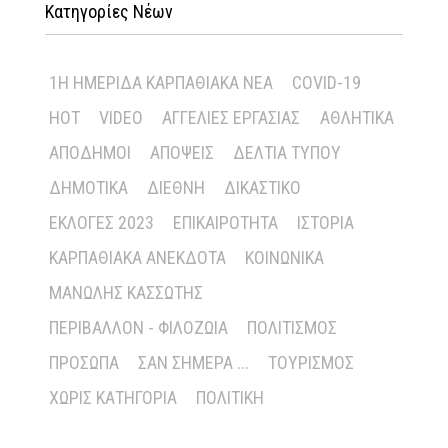
Κατηγορίες Νέων
1Η ΗΜΕΡΊΔΑ ΚΑΡΠΑΘΙΑΚΆ ΝΈΑ
COVID-19
HOT
VIDEO
ΑΓΓΕΛΊΕΣ ΕΡΓΑΣΊΑΣ
ΑΘΛΗΤΙΚΆ
ΑΠΌΔΗΜΟΙ
ΑΠΌΨΕΙΣ
ΔΕΛΤΊΑ ΤΎΠΟΥ
ΔΗΜΟΤΙΚΆ
ΔΙΕΘΝΉ
ΔΙΚΑΣΤΙΚΌ
ΕΚΛΟΓΈΣ 2023
ΕΠΙΚΑΙΡΌΤΗΤΑ
ΙΣΤΟΡΊΑ
ΚΑΡΠΑΘΙΑΚΆ ΑΝΈΚΔΟΤΑ
ΚΟΙΝΩΝΙΚΆ
ΜΑΝΏΛΗΣ ΚΑΣΣΏΤΗΣ
ΠΕΡΙΒΆΛΛΟΝ - ΦΙΛΟΖΩΊΑ
ΠΟΛΙΤΙΣΜΌΣ
ΠΡΌΣΩΠΑ
ΣΑΝ ΣΉΜΕΡΑ ...
ΤΟΥΡΙΣΜΌΣ
ΧΩΡΊΣ ΚΑΤΗΓΟΡΊΑ
ΠΟΛΙΤΙΚΉ