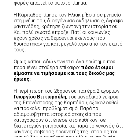
φορές απαιτεί το ύψιστο τίμημα.
Η Κάρπαθος τίμησε τον Ηλιάκη. Έστησε μνημείο
στη μνήμη του, διοργάνωσε εκδηλώσεις, έγραψε
μαντινάδες, κράτησε ζωντανή την ιστορία του.
Και πολύ σωστά έπραξε. Γιατί οι κοινωνίες
έχουν χρέος να θυμούνται εκείνους που
θυσιάστηκαν για κάτι μεγαλύτερο από τον εαυτό
τους.
Όμως κάπου εδώ γεννιέται ένα ερώτημα που
παραμένει σταθερά επίκαιρο:
πόσο έτοιμοι
είμαστε να τιμήσουμε και τους δικούς μας
ήρωες;
Η περίπτωση του 28χρονου, πατέρα 2 αγοριών,
Γεωργίου Βιττωρούλη
, του μοναδικού νεκρού
της Επανάστασης της Καρπάθου, εξακολουθεί
να προκαλεί προβληματισμό. Παρά τα
αδιαμφισβήτητα ιστορικά στοιχεία που
καταγράφουν ότι έπεσε στο καθήκον, σε
διατεταγμένη υπηρεσία, και παρά το γεγονός ότι
κανένας σοβαρός ερευνητής της ιστορίας του