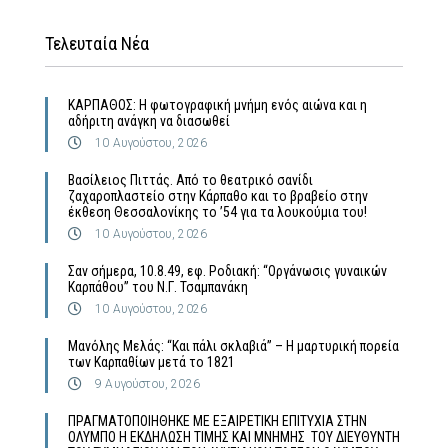
Τελευταία Νέα
ΚΑΡΠΑΘΟΣ: Η φωτογραφική μνήμη ενός αιώνα και η
αδήριτη ανάγκη να διασωθεί
10 Αυγούστου, 2026
Βασίλειος Πιττάς. Από το θεατρικό σανίδι
ζαχαροπλαστείο στην Κάρπαθο και το βραβείο στην
έκθεση Θεσσαλονίκης το ’54 για τα λουκούμια του!
10 Αυγούστου, 2026
Σαν σήμερα, 10.8.49, εφ. Ροδιακή: “Οργάνωσις γυναικών
Καρπάθου” του Ν.Γ. Τσαμπανάκη
10 Αυγούστου, 2026
Μανόλης Μελάς: “Και πάλι σκλαβιά” – Η μαρτυρική πορεία
των Καρπαθίων μετά το 1821
9 Αυγούστου, 2026
ΠΡΑΓΜΑΤΟΠΟΙΗΘΗΚΕ ΜΕ ΕΞΑΙΡΕΤΙΚΗ ΕΠΙΤΥΧΙΑ ΣΤΗΝ
ΟΛΥΜΠΟ Η ΕΚΔΗΛΩΣΗ ΤΙΜΗΣ ΚΑΙ ΜΝΗΜΗΣ ΤΟΥ ΔΙΕΥΘΥΝΤΗ