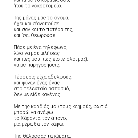
‘που το νεκροτομείο.
Της μάνας μας το όνομα,
έχει και σ’αγαπούσε
και σαν και το πατέρα της,
και ‘σαι θεωρούσε.
Πάρε με ένα τηλέφωνο,
λίγο να μου μιλήσεις
και πες μου πως είστε όλοι μαζί,
να με παρηγορήσεις.
Τέσσερις είχα αδελφούς,
και φύγαν ένας ένας
στο τελευταίο ασπασμό,
δεν με είδε κανένας.
Με της καρδιάς μου τους καημούς, φωτιά
μπορώ να ανάψω
το Χάροντα τον άπονο,
μια μέρα θα τον κάψω.
Της θάλασσας τα κύματα,