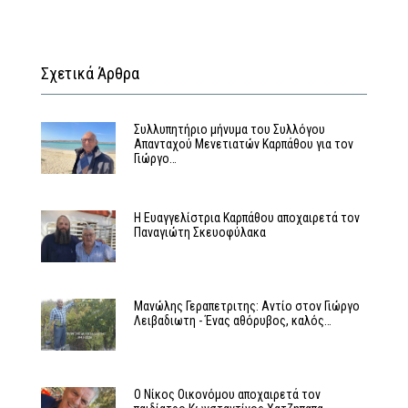
Σχετικά Άρθρα
Συλλυπητήριο μήνυμα του Συλλόγου
Απανταχού Μενετιατών Καρπάθου για τον
Γιώργο…
Η Ευαγγελίστρια Καρπάθου αποχαιρετά τον
Παναγιώτη Σκευοφύλακα
Μανώλης Γεραπετριτης: Αντίο στον Γιώργο
Λειβαδιωτη - Ένας αθόρυβος, καλός…
Ο Νίκος Οικονόμου αποχαιρετά τον