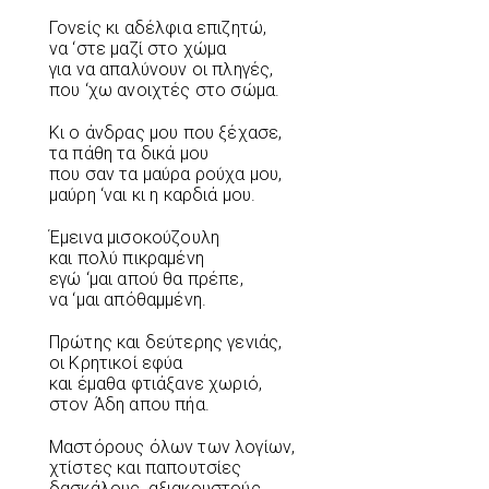
Γονείς κι αδέλφια επιζητώ,
να ‘στε μαζί στο χώμα
για να απαλύνουν οι πληγές,
που ‘χω ανοιχτές στο σώμα.
Κι ο άνδρας μου που ξέχασε,
τα πάθη τα δικά μου
που σαν τα μαύρα ρούχα μου,
μαύρη ‘ναι κι η καρδιά μου.
Έμεινα μισοκούζουλη
και πολύ πικραμένη
εγώ ‘μαι απού θα πρέπε,
να ‘μαι απόθαμμένη.
Πρώτης και δεύτερης γενιάς,
οι Κρητικοί εφύα
και έμαθα φτιάξανε χωριό,
στον Άδη απου πήα.
Μαστόρους όλων των λογίων,
χτίστες και παπουτσίες
δασκάλους, αξιακουστούς