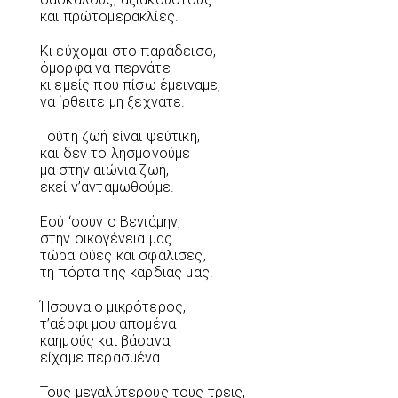
και πρώτομερακλίες.
Κι εύχομαι στο παράδεισο,
όμορφα να περνάτε
κι εμείς που πίσω έμειναμε,
να ‘ρθειτε μη ξεχνάτε.
Τούτη ζωή είναι ψεύτικη,
και δεν το λησμονούμε
μα στην αιώνια ζωή,
εκεί ν’ανταμωθούμε.
Εσύ ‘σουν ο Βενιάμην,
στην οικογένεια μας
τώρα φύες και σφάλισες,
τη πόρτα της καρδιάς μας.
Ήσουνα ο μικρότερος,
τ’αέρφι μου απομένα
καημούς και βάσανα,
είχαμε περασμένα.
Τους μεγαλύτερους τους τρεις,