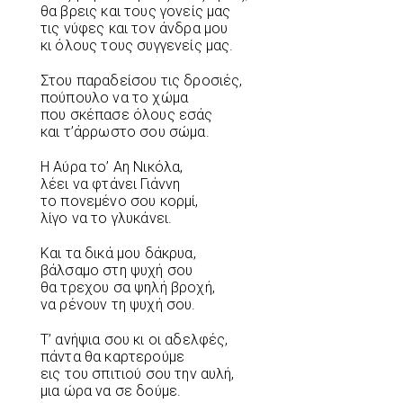
θα βρεις και τους γονείς μας
τις νύφες και τον άνδρα μου
κι όλους τους συγγενείς μας.
Στου παραδείσου τις δροσιές,
πούπουλο να το χώμα
που σκέπασε όλους εσάς
και τ’άρρωστο σου σώμα.
Η Αύρα το’ Αη Νικόλα,
λέει να φτάνει Γιάννη
το πονεμένο σου κορμί,
λίγο να το γλυκάνει.
Και τα δικά μου δάκρυα,
βάλσαμο στη ψυχή σου
θα τρεχου σα ψηλή βροχή,
να ρένουν τη ψυχή σου.
Τ’ ανήψια σου κι οι αδελφές,
πάντα θα καρτερούμε
εις του σπιτιού σου την αυλή,
μια ώρα να σε δούμε.