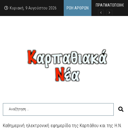
ΠΡΑΓΜΑΤΟΠΟΙΗΘΗ
Απαγορεύεται μέχρ
ΙΜΜΑΚΟΛΑΤΑ: 300 Μ
Κυριακή, 9 Αυγούστου 2026
ΡΟΉ ΆΡΘΡΩΝ
Καθημερινή ηλεκτρονική εφημερίδα της Καρπάθου και της Η.Ν.