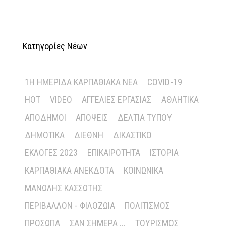
Κατηγορίες Νέων
1Η ΗΜΕΡΊΔΑ ΚΑΡΠΑΘΙΑΚΆ ΝΈΑ
COVID-19
HOT
VIDEO
ΑΓΓΕΛΊΕΣ ΕΡΓΑΣΊΑΣ
ΑΘΛΗΤΙΚΆ
ΑΠΌΔΗΜΟΙ
ΑΠΌΨΕΙΣ
ΔΕΛΤΊΑ ΤΎΠΟΥ
ΔΗΜΟΤΙΚΆ
ΔΙΕΘΝΉ
ΔΙΚΑΣΤΙΚΌ
ΕΚΛΟΓΈΣ 2023
ΕΠΙΚΑΙΡΌΤΗΤΑ
ΙΣΤΟΡΊΑ
ΚΑΡΠΑΘΙΑΚΆ ΑΝΈΚΔΟΤΑ
ΚΟΙΝΩΝΙΚΆ
ΜΑΝΏΛΗΣ ΚΑΣΣΏΤΗΣ
ΠΕΡΙΒΆΛΛΟΝ - ΦΙΛΟΖΩΊΑ
ΠΟΛΙΤΙΣΜΌΣ
ΠΡΌΣΩΠΑ
ΣΑΝ ΣΉΜΕΡΑ ...
ΤΟΥΡΙΣΜΌΣ