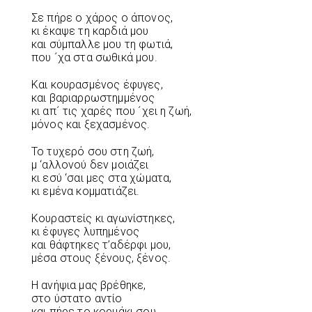
Σε πήρε ο χάρος ο άπονος,
κι έκαψε τη καρδιά μου
και σύμπαλλε μου τη φωτιά,
που ´χα στα σωθικά μου.
Και κουρασμένος έφυγες,
και βαριαρρωστημμένος
κι απ´ τις χαρές που ´χει η ζωή,
μόνος και ξεχασμένος.
Το τυχερό σου στη ζωή,
μ ‘αλλονού δεν μοιάζει
κι εσύ ‘σαι μες στα χώματα,
κι εμένα κομματιάζει.
Κουραστείς κι αγωνίστηκες,
κι έφυγες λυπημένος
και θάφτηκες τ’αδέρφι μου,
μέσα στους ξένους, ξένος.
Η ανήψια μας βρέθηκε,
στο ύστατο αντίο
και πήρε το κορμάκι σου,