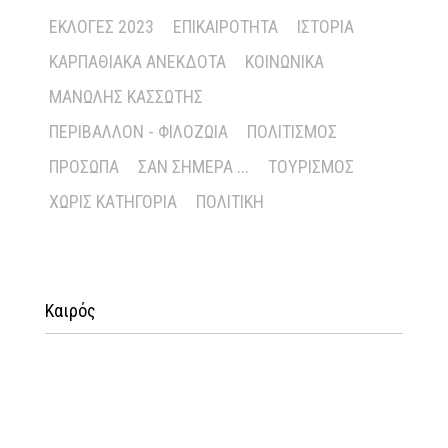
ΕΚΛΟΓΈΣ 2023
ΕΠΙΚΑΙΡΌΤΗΤΑ
ΙΣΤΟΡΊΑ
ΚΑΡΠΑΘΙΑΚΆ ΑΝΈΚΔΟΤΑ
ΚΟΙΝΩΝΙΚΆ
ΜΑΝΏΛΗΣ ΚΑΣΣΏΤΗΣ
ΠΕΡΙΒΆΛΛΟΝ - ΦΙΛΟΖΩΊΑ
ΠΟΛΙΤΙΣΜΌΣ
ΠΡΌΣΩΠΑ
ΣΑΝ ΣΉΜΕΡΑ ...
ΤΟΥΡΙΣΜΌΣ
ΧΩΡΊΣ ΚΑΤΗΓΟΡΊΑ
ΠΟΛΙΤΙΚΉ
Καιρός