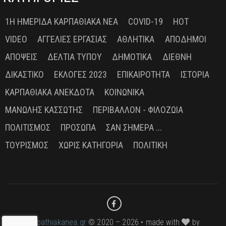
1Η ΗΜΕΡΊΔΑ ΚΑΡΠΑΘΙΑΚΆ ΝΈΑ
COVID-19
HOT
VIDEO
ΑΓΓΕΛΊΕΣ ΕΡΓΑΣΊΑΣ
ΑΘΛΗΤΙΚΆ
ΑΠΌΔΗΜΟΙ
ΑΠΌΨΕΙΣ
ΔΕΛΤΊΑ ΤΎΠΟΥ
ΔΗΜΟΤΙΚΆ
ΔΙΕΘΝΉ
ΔΙΚΑΣΤΙΚΌ
ΕΚΛΟΓΈΣ 2023
ΕΠΙΚΑΙΡΌΤΗΤΑ
ΙΣΤΟΡΊΑ
ΚΑΡΠΑΘΙΑΚΆ ΑΝΈΚΔΟΤΑ
ΚΟΙΝΩΝΙΚΆ
ΜΑΝΏΛΗΣ ΚΑΣΣΏΤΗΣ
ΠΕΡΙΒΆΛΛΟΝ - ΦΙΛΟΖΩΊΑ
ΠΟΛΙΤΙΣΜΌΣ
ΠΡΌΣΩΠΑ
ΣΑΝ ΣΉΜΕΡΑ ...
ΤΟΥΡΙΣΜΌΣ
ΧΩΡΊΣ ΚΑΤΗΓΟΡΊΑ
ΠΟΛΙΤΙΚΉ
karpathiakanea.gr
© 2020 – 2026 • made with
by