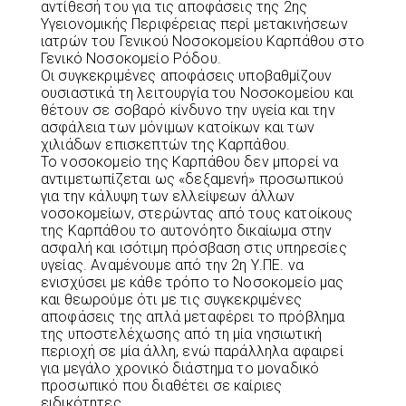
αντίθεσή του για τις αποφάσεις της 2ης
Υγειονομικής Περιφέρειας περί μετακινήσεων
ιατρών του Γενικού Νοσοκομείου Καρπάθου στο
Γενικό Νοσοκομείο Ρόδου.
Οι συγκεκριμένες αποφάσεις υποβαθμίζουν
ουσιαστικά τη λειτουργία του Νοσοκομείου και
θέτουν σε σοβαρό κίνδυνο την υγεία και την
ασφάλεια των μόνιμων κατοίκων και των
χιλιάδων επισκεπτών της Καρπάθου.
Το νοσοκομείο της Καρπάθου δεν μπορεί να
αντιμετωπίζεται ως «δεξαμενή» προσωπικού
για την κάλυψη των ελλείψεων άλλων
νοσοκομείων, στερώντας από τους κατοίκους
της Καρπάθου το αυτονόητο δικαίωμα στην
ασφαλή και ισότιμη πρόσβαση στις υπηρεσίες
υγείας. Αναμένουμε από την 2η Υ.ΠΕ. να
ενισχύσει με κάθε τρόπο το Νοσοκομείο μας
και θεωρούμε ότι με τις συγκεκριμένες
αποφάσεις της απλά μεταφέρει το πρόβλημα
της υποστελέχωσης από τη μία νησιωτική
περιοχή σε μία άλλη, ενώ παράλληλα αφαιρεί
για μεγάλο χρονικό διάστημα το μοναδικό
προσωπικό που διαθέτει σε καίριες
ειδικότητες.