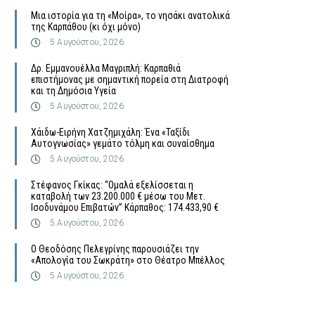
Μια ιστορία για τη «Μοίρα», το νησάκι ανατολικά
της Καρπάθου (κι όχι μόνο)
5 Αυγούστου, 2026
Δρ. Εμμανουέλλα Μαγριπλή: Καρπαθιά
επιστήμονας με σημαντική πορεία στη Διατροφή
και τη Δημόσια Υγεία
5 Αυγούστου, 2026
Χάιδω-Ειρήνη Χατζημιχάλη: Ένα «Ταξίδι
Αυτογνωσίας» γεμάτο τόλμη και συναίσθημα
5 Αυγούστου, 2026
Στέφανος Γκίκας: “Ομαλά εξελίσσεται η
καταβολή των 23.200.000 € μέσω του Μετ.
Ισοδυνάμου Επιβατών” Κάρπαθος: 174.433,90 €
5 Αυγούστου, 2026
Ο Θεοδόσης Πελεγρίνης παρουσιάζει την
«Απολογία του Σωκράτη» στο Θέατρο Μπέλλος
5 Αυγούστου, 2026