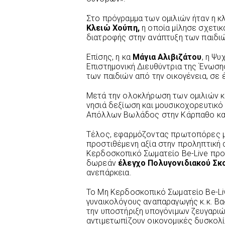
Στο πρόγραμμα των ομιλιών ήταν η κ
Κλειώ Χούπη,
η οποία μίλησε σχετικ
διατροφής στην ανάπτυξη των παιδι
Επίσης, η κα
Μάγια Αλιβιζάτου
, η Ψ
Επιστημονική Διευθύντρια της Ένωσης 
των παιδιών από την οικογένεια, σε 
Μετά την ολοκλήρωση των ομιλιών κ
νησιά δεξίωση και μουσικοχορευτικό
Απόλλων Βωλάδος στην Κάρπαθο και
Τέλος, εφαρμόζοντας πρωτοπόρες μ
προστιθέμενη αξία στην προληπτική 
Κερδοσκοπικό Σωματείο Be-Live προ
δωρεάν
έλεγχο Πολυγονιδιακού Σκ
ανεπάρκεια.
Το Μη Κερδοσκοπικό Σωματείο Be-Li
γυναικολόγους αναπαραγωγής κ.κ. Βα
την υποστήριξη υπογόνιμων ζευγαριώ
αντιμετωπίζουν οικονομικές δυσκολ