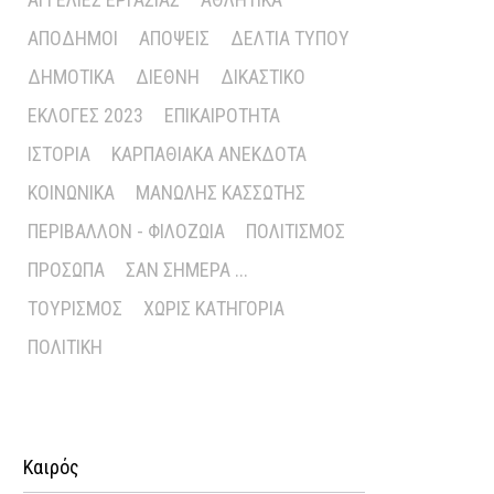
ΑΠΌΔΗΜΟΙ
ΑΠΌΨΕΙΣ
ΔΕΛΤΊΑ ΤΎΠΟΥ
ΔΗΜΟΤΙΚΆ
ΔΙΕΘΝΉ
ΔΙΚΑΣΤΙΚΌ
ΕΚΛΟΓΈΣ 2023
ΕΠΙΚΑΙΡΌΤΗΤΑ
ΙΣΤΟΡΊΑ
ΚΑΡΠΑΘΙΑΚΆ ΑΝΈΚΔΟΤΑ
ΚΟΙΝΩΝΙΚΆ
ΜΑΝΏΛΗΣ ΚΑΣΣΏΤΗΣ
ΠΕΡΙΒΆΛΛΟΝ - ΦΙΛΟΖΩΊΑ
ΠΟΛΙΤΙΣΜΌΣ
ΠΡΌΣΩΠΑ
ΣΑΝ ΣΉΜΕΡΑ ...
ΤΟΥΡΙΣΜΌΣ
ΧΩΡΊΣ ΚΑΤΗΓΟΡΊΑ
ΠΟΛΙΤΙΚΉ
Καιρός