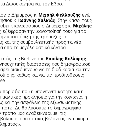
, τα Δωδεκάνησα και τον Έβρο.
ισε ο Δήμαρχος κ.
Μιχαήλ Φελλουζής
ενώ
νησιού κ.
Ιωάννης Χαλκιάς
. Στην Κάσο, τους
urobank καλωσόρισε ο Δήμαρχος κ.
Μιχάλης
ς εξέφρασαν την ικανοποίησή τους για το
ην υποστήριξη της τράπεζας και
ας και της συμβουλευτικής προς τα νέα
ά από τα μεγάλα αστικά κέντρα.
υτές της Be-Live κ.κ.
Βασίλης Κελλάρης
 ανησυχητικές διαστάσεις του δημογραφικού
ρευρισκόμενους για τη διαδικασία και την
ίησης, καθώς και για τις προϋποθέσεις
ve.
ια περίοδο που η υπογεννητικότητα και η
μαντικές προκλήσεις για την κοινωνία, η
ες και την ασφάλεια της εξωσωματικής
πό ποτέ. Δε θα λύσουμε το δημογραφικό
ν τρόπο μας αναδεικνύουμε
τις
μβάλουμε ουσιαστικά, βάζοντας ένα ακόμα
βλήματος».