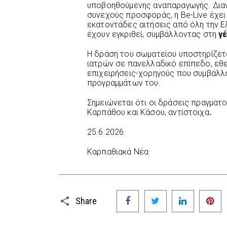
υποβοηθούμενης αναπαραγωγής. Δια
συνεχούς προσφοράς, η Be-Live έχει
εκατοντάδες αιτήσεις από όλη την Ε
έχουν εγκριθεί, συμβάλλοντας στη
γ
Η δράση του σωματείου υποστηρίζετ
ιατρών σε πανελλαδικό επίπεδο, εθ
επιχειρήσεις-χορηγούς που συμβάλλο
προγραμμάτων του.
Σημειώνεται ότι οι δράσεις πραγματ
Καρπάθου και Κάσου, αντίστοιχα
.
25.6.2026
Καρπαθιακά Νέα
Facebook
Twitter
LinkedIn
P
Share