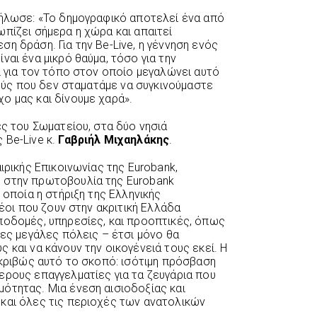
λωσε: «Το δημογραφικό αποτελεί ένα από
πίζει σήμερα η χώρα και απαιτεί
η δράση. Για την Be-Live, η γέννηση ενός
ναι ένα μικρό θαύμα, τόσο για την
ι για τον τόπο στον οποίο μεγαλώνει αυτό
τρούς που δεν σταματάμε να συγκινούμαστε
ο μας και δίνουμε χαρά».
ές του Σωματείου, στα δύο νησιά
Be-Live κ.
Γαβριήλ Μιχαηλάκης
.
ιρικής Επικοινωνίας της Eurobank,
 στην πρωτοβουλία της Eurobank
 οποία η στήριξη της Ελληνικής
νέοι που ζουν στην ακριτική Ελλάδα
ποδομές, υπηρεσίες, και προοπτικές, όπως
πες μεγάλες πόλεις – έτσι μόνο θα
 και να κάνουν την οικογένειά τους εκεί. Η
ακριβώς αυτό το σκοπό: ισότιμη πρόσβαση
ερους επαγγελματίες για τα ζευγάρια που
ότητας. Μια ένεση αισιοδοξίας και
και όλες τις περιοχές των ανατολικών