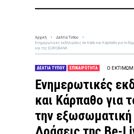
Αρχική
Δελτία Τύπου
Ενημερωτικές εκδηλώσεις σε Κάσο και Κάρπαθο για το δημ
και της EUROBANK
Ο ΕΚΤΙΜΏΜ
ΔΕΛΤΊΑ ΤΎΠΟΥ
ΕΠΙΚΑΙΡΌΤΗΤΑ
Ενημερωτικές εκ
και Κάρπαθο για 
την εξωσωματική 
Δράσεις της Be-Li