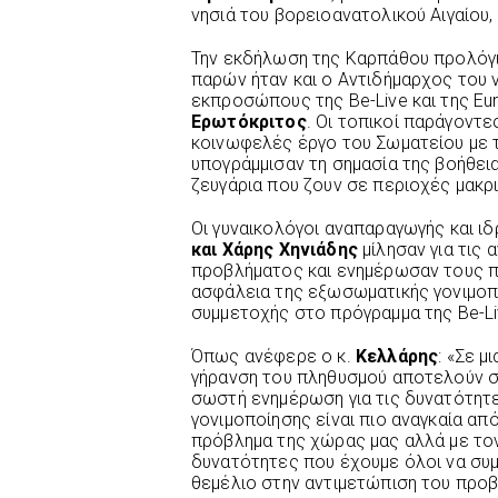
νησιά του βορειοανατολικού Αιγαίου
Την εκδήλωση της Καρπάθου προλόγ
παρών ήταν και ο Αντιδήμαρχος του 
εκπροσώπους της Be-Live και της E
Ερωτόκριτος
. Οι τοπικοί παράγοντε
κοινωφελές έργο του Σωματείου με τ
υπογράμμισαν τη σημασία της βοήθει
ζευγάρια που ζουν σε περιοχές μακρι
Οι γυναικολόγοι αναπαραγωγής και ιδρ
και Χάρης Χηνιάδης
μίλησαν για τις
προβλήματος και ενημέρωσαν τους πα
ασφάλεια της εξωσωματικής γονιμοπο
συμμετοχής στο πρόγραμμα της Be-Li
Όπως ανέφερε ο κ.
Κελλάρης
: «Σε μ
γήρανση του πληθυσμού αποτελούν ση
σωστή ενημέρωση για τις δυνατότητ
γονιμοποίησης είναι πιο αναγκαία α
πρόβλημα της χώρας μας αλλά με το
δυνατότητες που έχουμε όλοι να συ
θεμέλιο στην αντιμετώπιση του προ