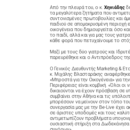
Από την πλευρά του, ο κ.
Χηνιάδης
δή
τα μεγαλύτερα ζητήματα που αντιμετω
συντονισμένες πρωτοβουλίες και άμεσ
παιδιού σε απομακρυσμένη περιοχή εί
οικογένεια που δημιουργείται όσο κα
το παιδί, αλλά και για μας τους για
κάθε φορά που πετυχαίνουμε το στόχ
Μαζί με τους δύο γιατρούς και Ιδρυτ
παρευρέθηκε και ο Αντιπρόεδρος της 
Ο Γενικός Διευθυντής Marketing & Ετα
κ. Μιχάλης Βλασταράκης αναφέρθηκε
«Μπροστά για την Οικογένεια» για την
Περιφέρειας είναι κομβική. «Όλοι οι 
δικαιούνται να έχουν πρόσβαση σε υ
συμβαίνει στην Αθήνα και τις υπόλοι
μπορέσουν να μείνουν στον τόπο τους
συνεργασία μας με την Be-Live έχει 
σε άριστες υποδομές και τους καλύτ
αντιμετωπίζουν προβλήματα υπογονιμ
ουσιαστική στήριξη στα Δωδεκάνησα 
συνόρων».