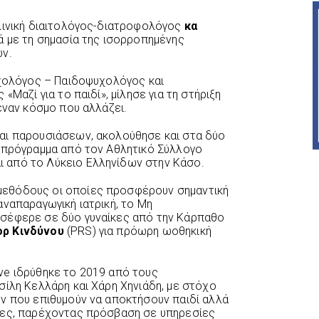
λινική διαιτολόγος-διατροφολόγος
κα
ά με τη σημασία της ισορροπημένης
ών.
υχολόγος – Παιδοψυχολόγος και
«Μαζί για το παιδί», μίλησε για τη στήριξη
έναν κόσμο που αλλάζει.
αι παρουσιάσεων, ακολούθησε και στα δύο
 πρόγραμμα από τον Αθλητικό Σύλλογο
 από το Λύκειο Ελληνίδων στην Κάσο.
εθόδους οι οποίες προσφέρουν σημαντική
αναπαραγωγική ιατρική, το Μη
σέφερε σε δύο γυναίκες από την Κάρπαθο
ορ Κινδύνου
(PRS) για πρόωρη ωοθηκική
ve ιδρύθηκε το 2019 από τους
σίλη Κελλάρη και Χάρη Χηνιάδη, με στόχο
ν που επιθυμούν να αποκτήσουν παιδί αλλά
ίες, παρέχοντας πρόσβαση σε υπηρεσίες