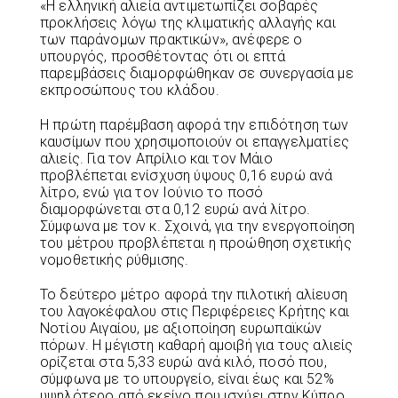
«Η ελληνική αλιεία αντιμετωπίζει σοβαρές
προκλήσεις λόγω της κλιματικής αλλαγής και
των παράνομων πρακτικών», ανέφερε ο
υπουργός, προσθέτοντας ότι οι επτά
παρεμβάσεις διαμορφώθηκαν σε συνεργασία με
εκπροσώπους του κλάδου.
Η πρώτη παρέμβαση αφορά την επιδότηση των
καυσίμων που χρησιμοποιούν οι επαγγελματίες
αλιείς. Για τον Απρίλιο και τον Μάιο
προβλέπεται ενίσχυση ύψους 0,16 ευρώ ανά
λίτρο, ενώ για τον Ιούνιο το ποσό
διαμορφώνεται στα 0,12 ευρώ ανά λίτρο.
Σύμφωνα με τον κ. Σχοινά, για την ενεργοποίηση
του μέτρου προβλέπεται η προώθηση σχετικής
νομοθετικής ρύθμισης.
Το δεύτερο μέτρο αφορά την πιλοτική αλίευση
του λαγοκέφαλου στις Περιφέρειες Κρήτης και
Νοτίου Αιγαίου, με αξιοποίηση ευρωπαϊκών
πόρων. Η μέγιστη καθαρή αμοιβή για τους αλιείς
ορίζεται στα 5,33 ευρώ ανά κιλό, ποσό που,
σύμφωνα με το υπουργείο, είναι έως και 52%
υψηλότερο από εκείνο που ισχύει στην Κύπρο.