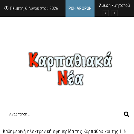
Άμεση κινητοποίηση
Στο πανηγύρι του Χ
ΣΥΝΑΥΛΙΑ ΜΑΡΙΟΥ 
Πέμπτη, 6 Αυγούστου 2026
ΡΟΉ ΆΡΘΡΩΝ
Καθημερινή ηλεκτρονική εφημερίδα της Καρπάθου και της Η.Ν.