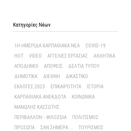
Κατηγορίες Νέων
1Η ΗΜΕΡΊΔΑ ΚΑΡΠΑΘΙΑΚΆ ΝΈΑ
COVID-19
HOT
VIDEO
ΑΓΓΕΛΊΕΣ ΕΡΓΑΣΊΑΣ
ΑΘΛΗΤΙΚΆ
ΑΠΌΔΗΜΟΙ
ΑΠΌΨΕΙΣ
ΔΕΛΤΊΑ ΤΎΠΟΥ
ΔΗΜΟΤΙΚΆ
ΔΙΕΘΝΉ
ΔΙΚΑΣΤΙΚΌ
ΕΚΛΟΓΈΣ 2023
ΕΠΙΚΑΙΡΌΤΗΤΑ
ΙΣΤΟΡΊΑ
ΚΑΡΠΑΘΙΑΚΆ ΑΝΈΚΔΟΤΑ
ΚΟΙΝΩΝΙΚΆ
ΜΑΝΏΛΗΣ ΚΑΣΣΏΤΗΣ
ΠΕΡΙΒΆΛΛΟΝ - ΦΙΛΟΖΩΊΑ
ΠΟΛΙΤΙΣΜΌΣ
ΠΡΌΣΩΠΑ
ΣΑΝ ΣΉΜΕΡΑ ...
ΤΟΥΡΙΣΜΌΣ