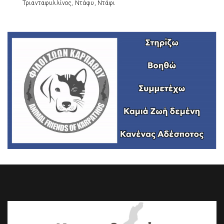
Τριανταφυλλίνος, Ντάφυ, Ντάφι