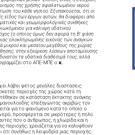
ορισμός της χρήσης αφαλατωμένου νερού
τωση του κάθε νησιού. Εξυπακούεται, ότι οι
ές είδος των έργων αυτών, θα διαφέρει από
λιματικές και γεωμορφολογικές συνθήκες
ιδιωκόμενου για κάλυψη υδατικού
όχος (ο οποίος όμως δεν αφορά τη Β’ φάση
 μιας ολοκληρωμένης εικόνας των αναγκών
ιά μικρού και μεσαίου μεγέθους της χώρας
θησης, στην εξεύρεση λύσεων αποταμίευσης
δυνατόν τα υδατικά διαθέσιμά τους, αλλά
γραμμίζει στο ΑΠΕ-ΜΠΕ ο
κ.
χει λάβει φέτος μεγάλες διαστάσεις
αρκετές περιοχές της χώρας κατά τη
 τέθηκαν σε κατάσταση έκτακτης ανάγκης
Εμμανουλούδης επεξηγώντας ακριβώς τον
ειται για το φαινόμενο κατά το οποίο ο
 νερό, προσφέρεται σε μικρότερες ή πολύ
υτές που ο άνθρωπος, η χλωρίδα και η
ης περιοχής, χρειάζεται για να καλυφθούν
ι ότι συνήθως η λειψυδρία μιας περιοχής,