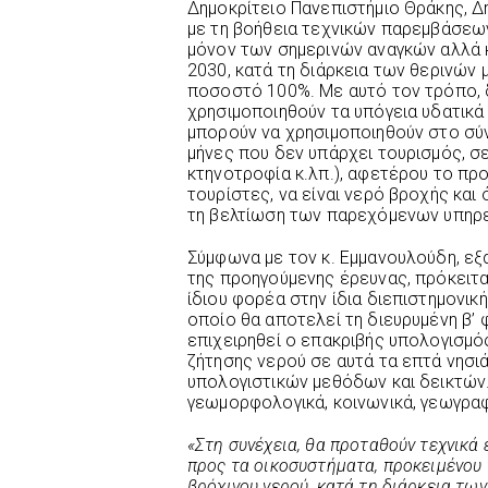
Δημοκρίτειο Πανεπιστήμιο Θράκης, Δ
με τη βοήθεια τεχνικών παρεμβάσεων
μόνον των σημερινών αναγκών αλλά κ
2030, κατά τη διάρκεια των θερινών μ
ποσοστό 100%. Με αυτό τον τρόπο, δ
χρησιμοποιηθούν τα υπόγεια υδατικά 
μπορούν να χρησιμοποιηθούν στο σύ
μήνες που δεν υπάρχει τουρισμός, σε
κτηνοτροφία κ.λπ.), αφετέρου το π
τουρίστες, να είναι νερό βροχής και 
τη βελτίωση των παρεχόμενων υπηρ
Σύμφωνα με τον κ. Εμμανουλούδη, ε
της προηγούμενης έρευνας, πρόκειτα
ίδιου φορέα στην ίδια διεπιστημονική
οποίο θα αποτελεί τη διευρυμένη β’ 
επιχειρηθεί ο επακριβής υπολογισμό
ζήτησης νερού σε αυτά τα επτά νησι
υπολογιστικών μεθόδων και δεικτών. 
γεωμορφολογικά, κοινωνικά, γεωγραφι
«Στη συνέχεια, θα προταθούν τεχνικά 
προς τα οικοσυστήματα, προκειμένου 
βρόχινου νερού, κατά τη διάρκεια των