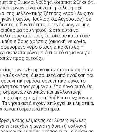
ημήτρης Εμμανουλούδης, «διαπιστώθηκε ότι
 και έργων είναι δυνατή η κάλυψη όχι
αι της μελλοντικής ζήτησης νερού έως το
ηνών (Ιούνιος, Ιούλιος και Αύγουστος), σε
ίνεται η δυνατότητα, αφενός μεν, να μην
διαθέσιμα του νησιού, ώστε αυτά να
νολό τους από τους κατοίκους κατά τους
 κάθε είδους χρήσεις (οικιακή, γεωργία,
ροσφερόμενο νερό στους επισκέπτες –
όχι αφαλατωμένο με ό,τι αυτό σημαίνει για
εσιών προς αυτούς».
ξαιτίας των ενθαρρυντικών αποτελεσμάτων
ι να ξεκινήσει άμεσα μετά από ανάθεση του
 ερευνητική ομάδα, ερευνητικό έργο, το
φάση του προηγούμενου. Στο έργο αυτό, θα
ς σημερινών αναγκών και μελλοντικής
ά της χώρας μας, με τη βοήθεια σύγχρονων
Τα νησιά αυτά έχουν επιλεγεί με κλιματικά,
κά και τουριστικά κριτήρια.
έργα μικρής κλίμακας και λύσεις φιλικές
να επιτευχθεί η μέγιστη δυνατή συλλογή
 χειμερινών μηνών. Σκοπός είναι, η ενίσχυση