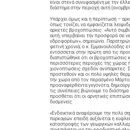
είναι στενά συνυφασμένη με την έλ
διάστημα στην περιοχή αυτή (ανομβρί
Υπάρχει όμως και η περίπτωση – αρκ
όπως τονίζει, να εμφανίζεται λειψυδ
αρκετές βροχοπτώσεις. «Αυτό συμβαί
αυτή, υπερβαίνει την προσφορά σε ν
υδροφορέων», σημειώνει. Παρατηρών
φετινή χρονιά, ο κ. Εμμανουλούδης ε
εντάσσεται στην πρώτη από τις πρ
διαπιστώθηκε ότι οι βροχοπτώσεις κ
περισσότερες περιοχές της χώρας ή
χιονοπτώσεις σχεδόν ανύπαρκτες. Σε
προστεθούν και οι πολύ υψηλές θερ
την χώρα από τον περασμένο Μάρτιο
προαναφερθέντα γεγονότα, δημιούργη
τις συνέπειες βιώνουμε το διάστημα 
προσθέτει ότι οι αρνητικές επιπτώσε
δυσμενείς.
«Ενδεικτικά αναφέρουμε την πολύ ση
πυρκαγιών επειδή αυξάνεται η ευφλε
καταστροφής των γεωργικών καλλιερ
συνεπάγεται για την εφοδιαστική αλ