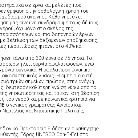
υστηματικά σε έργα και μελέτες που
νουν έμφαση στην ορθολογική χρήση του
χεδιασμού ανα νησί. Κάθε νησί έχει
ληση μας είναι να συνδράμουμε τους δήμους
 νερού, όχι μόνο στο σκέλος της
περισσότερων και πιο δαπανηρών έργων,
ς, με βελτίωση των δεξαμενών αποθήκευσης,
ες περιπτώσεις φτάνει στο 40% κα.
ήσει πάνω από 300 έργα σε 75 νησιά. Το
προσωρινή λειτουργία αφαλατώσεων, ενώ
χρόνια συνολικά. Η αφαλάτωση είναι μια
 οικοσυστημικές λύσεις. Η εμπειρία αυτή
ασμό τριών σημείων, πρώτον, στην ανάγκη
ις, δεύτερον καλύτερη γνώση γύρω από το
της νησιωτικότητας και τρίτον, στη θέσπιση
ς του νερού και με κοινωνικά κριτήρια για
ΠΕ
ο γενικός γραμματέας Αιγαίου και
 Ναυτιλίας και Νησιωτικής Πολιτικής,
εδονικό Πρακτορείο Ειδήσεων ο καθηγητής
ευθυντής Έδρας UNESCO Con-E-Ect στο