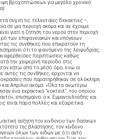
λειψη βροχοπτώσεων για μεγάλο χρονικό
α).
ετά συχνή τις τελευταίες δεκαετίες –,
ρία σε μια περιοχή ακόμα και αν έχουμε
νει γιατί η ζήτηση του νερού στην περιοχή
ερό των επιφανειακών και υπόγειων
τας τις συνθήκες που επικρατούν τη
πισημαίνει ότι το φαινόμενο της λειψυδρίας,
οαναφερθείσες περιπτώσεις καθώς
ατά την χειμερινή περίοδο στις
ταν κάτω από το μέσο όρο, ενώ οι
 αυτές τις συνθήκες, έρχονται να
μοκρασίες που παρατηρήθηκαν σε ολόκληρη
 και Απρίλιο ακόμα. «Όλα τα ανωτέρω
σαν ένα εκρηκτικό “κοκτέιλ”, του οποίου
αυτό», επισημαίνει ο κ. Εμμανουλούδης και
ις είναι πάρα πολλές και εξαιρετικά
μαντική αύξηση του κινδύνου των δασικών
κτότητα της βλάστησης, τον κίνδυνο
γειών όλων των ειδών με ό,τι αυτό
υσίδα τροφίμων, άνθρωπο και ζώα, τον