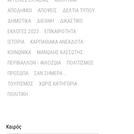
ΑΠΌΔΗΜΟΙ
ΑΠΌΨΕΙΣ
ΔΕΛΤΊΑ ΤΎΠΟΥ
ΔΗΜΟΤΙΚΆ
ΔΙΕΘΝΉ
ΔΙΚΑΣΤΙΚΌ
ΕΚΛΟΓΈΣ 2023
ΕΠΙΚΑΙΡΌΤΗΤΑ
ΙΣΤΟΡΊΑ
ΚΑΡΠΑΘΙΑΚΆ ΑΝΈΚΔΟΤΑ
ΚΟΙΝΩΝΙΚΆ
ΜΑΝΏΛΗΣ ΚΑΣΣΏΤΗΣ
ΠΕΡΙΒΆΛΛΟΝ - ΦΙΛΟΖΩΊΑ
ΠΟΛΙΤΙΣΜΌΣ
ΠΡΌΣΩΠΑ
ΣΑΝ ΣΉΜΕΡΑ ...
ΤΟΥΡΙΣΜΌΣ
ΧΩΡΊΣ ΚΑΤΗΓΟΡΊΑ
ΠΟΛΙΤΙΚΉ
Καιρός