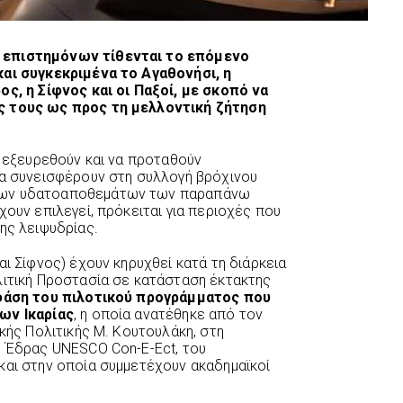
 επιστημόνων τίθενται το επόμενο
και συγκεκριμένα το Αγαθονήσι, η
ος, η Σίφνος και οι Παξοί, με σκοπό να
ς τους ως προς τη μελλοντική ζήτηση
α εξευρεθούν και να προταθούν
θα συνεισφέρουν στη συλλογή βρόχινου
των υδατοαποθεμάτων των παραπάνω
χουν επιλεγεί, πρόκειται για περιοχές που
ης λειψυδρίας.
αι Σίφνος) έχουν κηρυχθεί κατά τη διάρκεια
λιτική Προστασία σε κατάσταση έκτακτης
 φάση του πιλοτικού προγράμματος που
ων Ικαρίας
, η οποία ανατέθηκε από τον
ικής Πολιτικής Μ. Κουτουλάκη, στη
ς Έδρας UNESCO Con-E-Ect, του
και στην οποία συμμετέχουν ακαδημαϊκοί