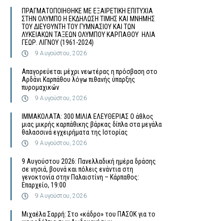
ΠΡΑΓΜΑΤΟΠΟΙΗΘΗΚΕ ΜΕ ΕΞΑΙΡΕΤΙΚΗ ΕΠΙΤΥΧΙΑ
ΣΤΗΝ ΟΛΥΜΠΟ Η ΕΚΔΗΛΩΣΗ ΤΙΜΗΣ ΚΑΙ ΜΝΗΜΗΣ
ΤΟΥ ΔΙΕΥΘΥΝΤΗ ΤΟΥ ΓΥΜΝΑΣΙΟΥ ΚΑΙ ΤΩΝ
ΛΥΚΕΙΑΚΩΝ ΤΑΞΕΩΝ ΟΛΥΜΠΟΥ ΚΑΡΠΑΘΟΥ ΗΛΙΑ
ΓΕΩΡ. ΛΙΓΝΟΥ (1961-2024)
9 Αυγούστου, 2026
Απαγορεύεται μέχρι νεωτέρας η πρόσβαση στο
Αρδάνι Καρπάθου λόγω πιθανής ύπαρξης
πυρομαχικών
9 Αυγούστου, 2026
ΙΜΜΑΚΟΛΑΤΑ: 300 ΜΙΛΙΑ ΕΛΕΥΘΕΡΙΑΣ Ο άθλος
μιας μικρής καρπάθικης βάρκας δίπλα στα μεγάλα
θαλασσινά εγχειρήματα της Ιστορίας
9 Αυγούστου, 2026
9 Αυγούστου 2026: Πανελλαδική ημέρα δράσης
σε νησιά, βουνά και πόλεις ενάντια στη
γενοκτονία στην Παλαιστίνη – Κάρπαθος:
Επαρχείο, 19:00
9 Αυγούστου, 2026
Μιχαέλα Σαρρή: Στο «κάδρο» του ΠΑΣΟΚ για το