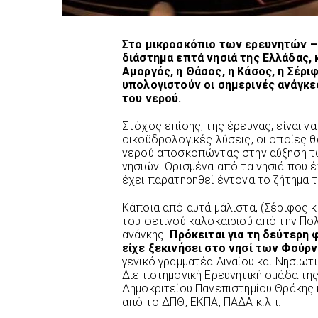
Στο μικροσκόπιο των ερευνητών –
διάστημα επτά νησιά της Ελλάδας, 
Αμοργός, η Θάσος, η Κάσος, η Σέριφ
υπολογιστούν οι σημερινές ανάγκε
του νερού.
Στόχος επίσης, της έρευνας, είναι ν
οικοϋδρολογικές λύσεις, οι οποίες 
νερού αποσκοπώντας στην αύξηση 
νησιών. Ορισμένα από τα νησιά που έ
έχει παρατηρηθεί έντονα το ζήτημα τ
Κάποια από αυτά μάλιστα, (Σέριφος κ
του φετινού καλοκαιριού από την Πο
ανάγκης.
Πρόκειται για τη δεύτερη
είχε ξεκινήσει στο νησί των Φούρν
γενικό γραμματέα Αιγαίου και Νησιωτ
Διεπιστημονική Ερευνητική ομάδα τη
Δημοκριτείου Πανεπιστημίου Θράκης 
από το ΔΠΘ, ΕΚΠΑ, ΠΑΔΑ κ.λπ.