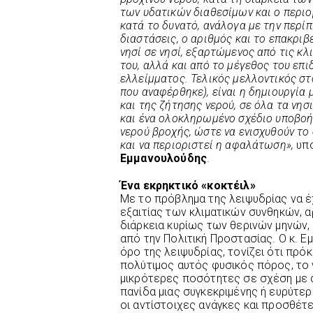
των υδατικών διαθεσίμων και ο περι
κατά το δυνατό, ανάλογα με την περίπ
διαστάσεις, ο αριθμός και το επακριβ
νησί σε νησί, εξαρτώμενος από τις κ
του, αλλά και από το μέγεθος του επ
ελλείμματος. Τελικός μελλοντικός στ
που αναφέρθηκε), είναι η δημιουργία
και της ζήτησης νερού, σε όλα τα νησ
και ένα ολοκληρωμένο σχέδιο υποβοή
νερού βροχής, ώστε να ενισχυθούν το 
και να περιοριστεί η αφαλάτωση»,
υπο
Εμμανουλούδης
.
Ένα εκρηκτικό «κοκτέιλ»
Με το πρόβλημα της λειψυδρίας να έ
εξαιτίας των κλιματικών συνθηκών, 
διάρκεια κυρίως των θερινών μηνών,
από την Πολιτική Προστασίας. Ο κ. 
όρο της λειψυδρίας, τονίζει ότι πρόκ
πολύτιμος αυτός φυσικός πόρος, το
μικρότερες ποσότητες σε σχέση με α
πανίδα μιας συγκεκριμένης ή ευρύτερ
οι αντίστοιχες ανάγκες και προσθέτε