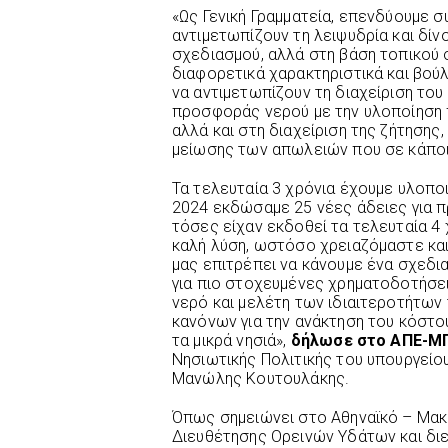
«Ως Γενική Γραμματεία, επενδύουμε σ
αντιμετωπίζουν τη λειψυδρία και δί
σχεδιασμού, αλλά στη βάση τοπικού σ
διαφορετικά χαρακτηριστικά και βού
να αντιμετωπίζουν τη διαχείριση του
προσφοράς νερού με την υλοποίηση 
αλλά και στη διαχείριση της ζήτηση
μείωσης των απωλειών που σε κάποι
Τα τελευταία 3 χρόνια έχουμε υλοποι
2024 εκδώσαμε 25 νέες άδειες για 
τόσες είχαν εκδοθεί τα τελευταία 4 
καλή λύση, ωστόσο χρειαζόμαστε και
μας επιτρέπει να κάνουμε ένα σχεδι
για πιο στοχευμένες χρηματοδοτήσε
νερό και μελέτη των ιδιαιτεροτήτων 
κανόνων για την ανάκτηση του κόστου
τα μικρά νησιά»,
δήλωσε στο ΑΠΕ-Μ
Νησιωτικής Πολιτικής του υπουργείου
Μανώλης Κουτουλάκης.
Όπως σημειώνει στο Αθηναϊκό – Μακ
Διευθέτησης Ορεινών Υδάτων και δι