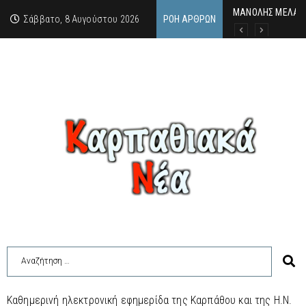
MΑΝΟΛΗΣ ΜΕΛΑΣ: 
ΕΚΔΗΛΩΣΗ ΤΙΜΗΣ 
Κάθε καλοκαίρι η 
Σάββατο, 8 Αυγούστου 2026
ΡΟΉ ΆΡΘΡΩΝ
Καθημερινή ηλεκτρονική εφημερίδα της Καρπάθου και της Η.Ν.