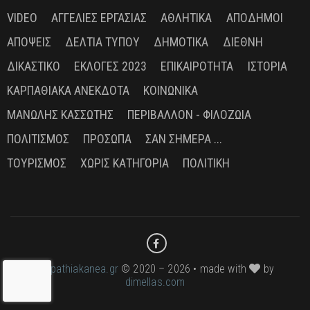
VIDEO
ΑΓΓΕΛΊΕΣ ΕΡΓΑΣΊΑΣ
ΑΘΛΗΤΙΚΆ
ΑΠΌΔΗΜΟΙ
ΑΠΌΨΕΙΣ
ΔΕΛΤΊΑ ΤΎΠΟΥ
ΔΗΜΟΤΙΚΆ
ΔΙΕΘΝΉ
ΔΙΚΑΣΤΙΚΌ
ΕΚΛΟΓΈΣ 2023
ΕΠΙΚΑΙΡΌΤΗΤΑ
ΙΣΤΟΡΊΑ
ΚΑΡΠΑΘΙΑΚΆ ΑΝΈΚΔΟΤΑ
ΚΟΙΝΩΝΙΚΆ
ΜΑΝΏΛΗΣ ΚΑΣΣΏΤΗΣ
ΠΕΡΙΒΆΛΛΟΝ - ΦΙΛΟΖΩΊΑ
ΠΟΛΙΤΙΣΜΌΣ
ΠΡΌΣΩΠΑ
ΣΑΝ ΣΉΜΕΡΑ ...
ΤΟΥΡΙΣΜΌΣ
ΧΩΡΊΣ ΚΑΤΗΓΟΡΊΑ
ΠΟΛΙΤΙΚΉ
karpathiakanea.gr
© 2020 – 2026 • made with
by
dimellas.com