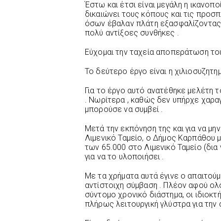
Έστω και έτσι είναι μεγάλη η ικανο
δικαιώνει τους κόπους και τις προσπ
όσων έβαλαν πλάτη εξασφαλίζοντας τ
πολύ αντίξοες συνθήκες .
Εύχομαι την ταχεία αποπεράτωση του
Το δεύτερο έργο είναι η χιλιοσυζητη
Για το έργο αυτό ανατέθηκε μελέτη 
. Νωρίτερα , καθώς δεν υπήρχε χαραγ
μπορούσε να συμβεί .
Μετά την εκπόνηση της και για να μη
Λιμενικό Ταμείο, ο Δήμος Καρπάθου
των 65.000 στο Λιμενικό Ταμείο (δι
για να το υλοποιήσει .
Με τα χρήματα αυτά έγινε ο απαιτού
αντίστοιχη σύμβαση . Πλέον αφού ολ
σύντομο χρονικό διάστημα, οι ιδιοκτ
πλήρως λειτουργική γλύστρα για την 