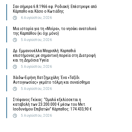
Σαν σήμερα 6.8.1966 εφ. Ροδιακή: Επέστρεψε από
Κάρπαθο και Κάσο ο Κωτιάδης
6 Αυγούστου, 2026
Μια ιστορία για τη «Μοίρα», το νησάκι ανατολικά
της Καρπάθου (κι όχι μόνο)
5 Αυγούστου, 2026
Δρ. Εμμανουέλλα Μαγριπλή: Καρπαθιά
επιστήμονας με σημαντική πορεία στη Διατροφή
και τη Δημόσια Υγεία
5 Αυγούστου, 2026
Χάιδω-Ειρήνη Χατζημιχάλη: Ένα «Ταξίδι
Αυτογνωσίας» γεμάτο τόλμη και συναίσθημα
5 Αυγούστου, 2026
Στέφανος Γκίκας: “Ομαλά εξελίσσεται η
καταβολή των 23.200.000 € μέσω του Μετ.
Ισοδυνάμου Επιβατών” Κάρπαθος: 174.433,90 €
5 Αυγούστου, 2026