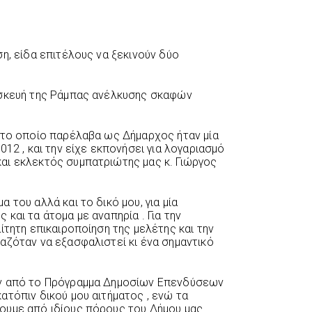
η, είδα επιτέλους να ξεκινούν δύο
ασκευή της Ράμπας ανέλκυσης σκαφών
 το οποίο παρέλαβα ως Δήμαρχος ήταν μία
012 , και την είχε εκπονήσει για λογαριασμό
αι εκλεκτός συμπατριώτης μας κ. Γιώργος
 του αλλά και το δικό μου, για μία
και τα άτομα με αναπηρία . Για την
ίτητη επικαιροποίηση της μελέτης και την
αζόταν να εξασφαλιστεί κι ένα σημαντικό
αν από το Πρόγραμμα Δημοσίων Επενδύσεων
ατόπιν δικού μου αιτήματος , ενώ τα
υμε από ιδίους πόρους του Δήμου μας .