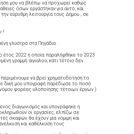
ποίηση μου να βλέπω να προχωρεί καθώς
άθειες όσων εργάστηκαν για αυτό, και
ην εύρυθμη λειτουργία τους Δήμου , σε
 !
μένη γλύστρα στα Πηγάδια .
το έτος 2022 η οποία παραλήφθηκε το 2023
μένη γραμμή αιγιαλού, κάτι τέτοιο δεν
ν περιμένουμε να βρεί χρηματοδότηση το
 με δική μου υπογραφή παρέδωσε το ποσό
α νόμου φορέας υλοποίησης τέτοιων έργων )
μενος διαγωνισμός και υπογράφηκε η
οκληρωθούν οι εργασίες, ελπίζω σε
ήτες σκαφών θα έχουν μία νόμιμη και
ανέλκυση και καθέλκυση τους .