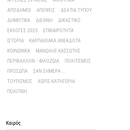
ΑΠΌΔΗΜΟΙ
ΑΠΌΨΕΙΣ
ΔΕΛΤΊΑ ΤΎΠΟΥ
ΔΗΜΟΤΙΚΆ
ΔΙΕΘΝΉ
ΔΙΚΑΣΤΙΚΌ
ΕΚΛΟΓΈΣ 2023
ΕΠΙΚΑΙΡΌΤΗΤΑ
ΙΣΤΟΡΊΑ
ΚΑΡΠΑΘΙΑΚΆ ΑΝΈΚΔΟΤΑ
ΚΟΙΝΩΝΙΚΆ
ΜΑΝΏΛΗΣ ΚΑΣΣΏΤΗΣ
ΠΕΡΙΒΆΛΛΟΝ - ΦΙΛΟΖΩΊΑ
ΠΟΛΙΤΙΣΜΌΣ
ΠΡΌΣΩΠΑ
ΣΑΝ ΣΉΜΕΡΑ ...
ΤΟΥΡΙΣΜΌΣ
ΧΩΡΊΣ ΚΑΤΗΓΟΡΊΑ
ΠΟΛΙΤΙΚΉ
Καιρός