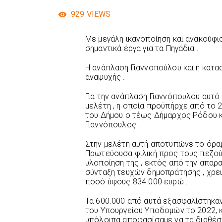
929
VIEWS
Με μεγάλη ικανοποίηση και ανακούφισ
σημαντικά έργα για τα Πηγάδια .
Η ανάπλαση Γιαννοπούλου και η κατ
αναψυχής .
Για την ανάπλαση Γιαννόπουλου αυτό
μελέτη , η οποία προϋπήρχε από το 2
του Δήμου ο τέως Δήμαρχος Ρόδου κ
Γιαννόπουλος .
Στην μελέτη αυτή αποτυπώνε το όραμα
Πρωτεύουσα φιλική προς τους πεζούς 
υλοποίηση της , εκτός από την απαρα
σύνταξη τευχών δημοπράτησης , χρει
ποσό ύψους 834.000 ευρώ .
Τα 600.000 από αυτά εξασφαλίστηκ
του Υπουργείου Υποδομών το 2022, κ
υπόλοιπα αποφασίσαμε να τα διαθέσο