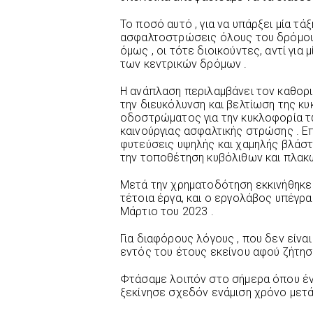
Το ποσό αυτό , για να υπάρξει μία τά
ασφαλτοστρώσεις όλους του δρόμους
όμως , οι τότε διοικούντες, αντί γι
των κεντρικών δρόμων .
Η ανάπλαση περιλαμβάνει τον καθορι
την διευκόλυνση και βελτίωση της κ
οδοστρώματος για την κυκλοφορία τ
καινούργιας ασφαλτικής στρώσης . Ε
φυτεύσεις υψηλής και χαμηλής βλάστ
την τοποθέτηση κυβόλιθων και πλακώ
Μετά την χρηματοδότηση εκκινήθηκε 
τέτοια έργα, και ο εργολάβος υπέγρα
Μάρτιο του 2023 .
Για διαφόρους λόγους , που δεν είνα
εντός του έτους εκείνου αφού ζήτησ
Φτάσαμε λοιπόν στο σήμερα όπου έν
ξεκίνησε σχεδόν ενάμιση χρόνο μετά