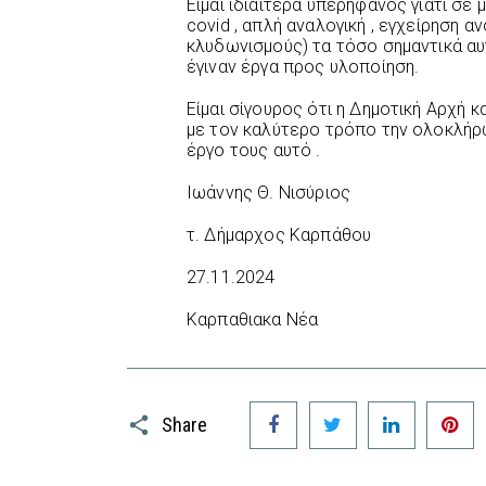
Είμαι ιδιαίτερα υπερήφανος γιατί σε 
covid , απλή αναλογική , εγχείρηση 
κλυδωνισμούς) τα τόσο σημαντικά αυτ
έγιναν έργα προς υλοποίηση.
Είμαι σίγουρος ότι η Δημοτική Αρχή κ
με τον καλύτερο τρόπο την ολοκλήρω
έργο τους αυτό .
Ιωάννης Θ. Νισύριος
τ. Δήμαρχος Καρπάθου
27.11.2024
Καρπαθιακα Νέα
Facebook
Twitter
LinkedIn
P
Share